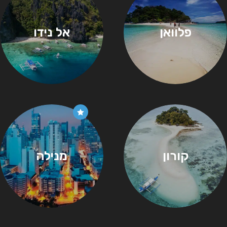
פלוואן
אל נידו
קורון
מנילה