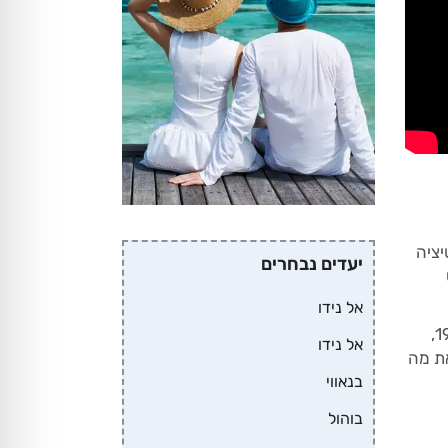
יציה
יעדים נבחרים
אל נידו
בפיליפינים , גלישת גלים החלה לראשונה כאשר צוות הצילום של במאי הספר הקלאסי 'אפוקליפסה עכשיו' בשנת 1979,
אל נידו
 הוליד את מה
בנאווי
בוהול