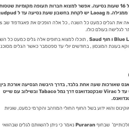
כיצד מגיעים: הדרך הלא פשוטה אורכת בין 13 ל 16 שעות נסיעה. אפשר למצוא חברות תעופה מקומיות שטסות
נוף פנורמי יפיפה , 
, תוכלו למצוא בחופים אלה גלים כמעט כל השנ
קא בעונת המונסון , בחודשים יולי עד ספטמבר כאשר הגלים מסוכני
12 שעות באוטובוס מ Cubao שבעיר Quezon עד ל Virac שבקטנדואנס דרך נמל Tabaco ובשילוב עם שייט
ניצב מול האוקינוס והוא ידוע בשל החוף החולי המוזהב והקרמי כמעט, שוניות
מלכותיים' שבחוף
Puraran
נאמר כי ניתן להשוותם לגלים שבהוואי