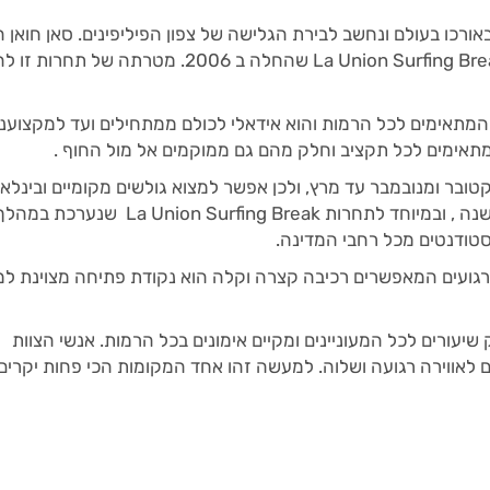
אורכו בעולם ונחשב לבירת הגלישה של צפון הפיליפינים. סאן חואן ה
המארח של מספר תחרויות גלישה כמו תחרות La Union Surfing Break שהחלה ב 2006. מטרתה 
 המתאימים לכל הרמות והוא אידאלי לכולם ממתחילים ועד למקצועני
תאימים לכל תקציב וחלק מהם גם ממוקמים אל מול החוף .
וקטובר ומנובמבר עד מרץ, ולכן אפשר למצוא גולשים מקומיים ובינלאו
שמגיעים להשתתף בתחרויות גלישה כמעט כל השנה , ובמיוחד לתחרות La Union Surfing Break שנערכת במ
טודנטים מכל רחבי המדינה.
רגועים המאפשרים רכיבה קצרה וקלה הוא נקודת פתיחה מצוינת למ
יעורים לכל המעוניינים ומקיים אימונים בכל הרמות. אנשי הצוות
ים לאווירה רגועה ושלוה. למעשה זהו אחד המקומות הכי פחות יקרים