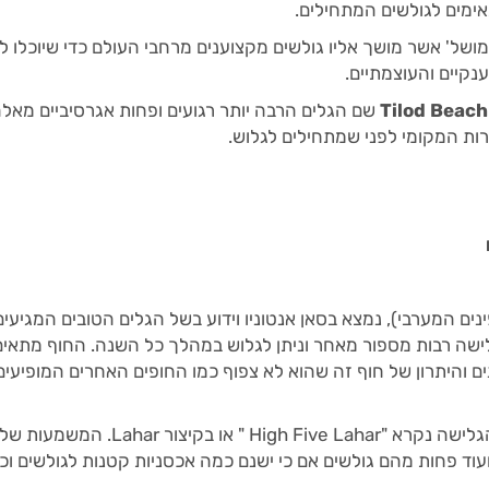
ימים לגולשים המתחילים.
של' אשר מושך אליו גולשים מקצוענים מרחבי העולם כדי שיוכלו לב
נקיים והעוצמתיים.
Tilod Beach
שם הגלים הרבה יותר רגועים ופחות אגרסיביים מאל
יפינים המערבי), נמצא בסאן אנטוניו וידוע בשל הגלים הטובים המגיעים
גלישה רבות מספור מאחר וניתן לגלוש במהלך כל השנה. החוף מתאים
ם והיתרון של חוף זה שהוא לא צפוף כמו החופים האחרים המופיעים
ב Liw-Liwa, סאן פליפה, אזור הגלישה נקרא "High Five Lahar " או בקיצור r
ועוד פחות מהם גולשים אם כי ישנם כמה אכסניות קטנות לגולשים ו