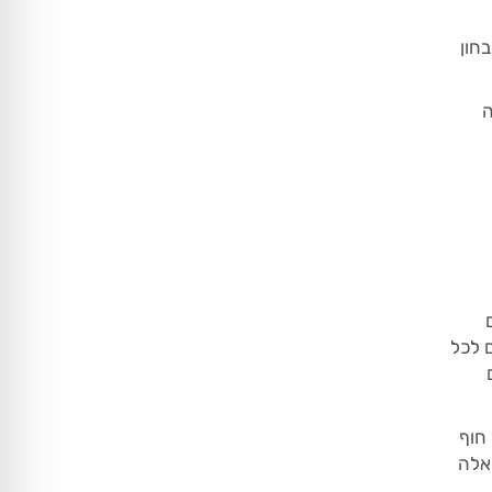
חון
ה
 לכל
Laha. המשמעות של חוף
כאלה