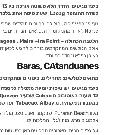
לשדה התעופה Laoag, שעת טיסה אחת בלבד ממנילה. מ Laoag יש לקחת בחשבון שעת נסיעה עד ל Pagudpud.
Norte לאחד מהמקומות הנפלאים והנהדרים ביותר לגלישה בעולם כולו.
הלגונה הכחולה – Blue Lagoon , Maira –ira Point ו חוף Saud
אולם הגולשים המתקדמים בוחרים להגיע לכאן דוו
באופן נפלא ונהדר במיוחד.
Baras, CAtanduanes
מתאים לגולשים: מתחילים, בינוניים ומתקדמים
במעבורת מקומית מ Tabacao, Albay ועד קטנדואנס.
מלון Puraran Beach שבקטנדואנס 
אלמוגים מרשימות ו'גליו המלכותיים'.
על גלי ה'חבית' הארוכים המכונים כאן בפשטות '