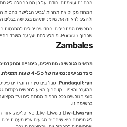
מבחינת עוצמתם והודם ועל כן הם בהחלט לא מתא
המחוז מקיים את תחרות 'גביע הגלישה בחסות המו
ולהציג לראווה את מיומנויותיהם בגלישה בגלים הע
הגולשים המתחילים והחדשים יכולים להתנסות ב
שבחוף Puraran. מומלץ להתייעץ עם משרד התיירות המקומי לפני שמתחילים לגלוש.
Zambales
מתאים לגולשים: מתחילים, בינוניים ומתקדמים
כיצד מגיעים: נסיעה של כ 4-5 שעות ממנילה.
חוף Pundaquit
. גובל בים סין הדרומי ( ים פיל
ממערב ומצפון . קו החוף מציע לגולשים נקודות 
סוגי הגולשים בכל הרמות ממתחילים ועד מקצועני
ברשימה זו.
חוף Liw-Liwa
לא מפותח היא שיחסית מגיעים אליו מעט תיירים 
שמתאימים לתרמילאים שתקציבם מוגבל.