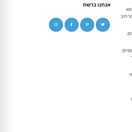
אנחנו ברשת
וא
של תחרות זו להרחיב
ם.
מיים
הלך
י