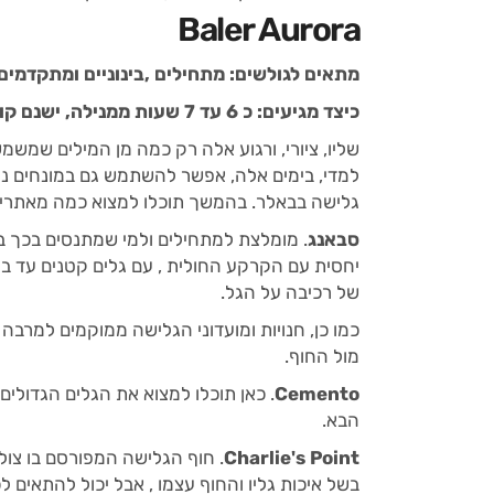
Baler Aurora
מתאים לגולשים: מתחילים ,בינוניים ומתקדמים
כיצד מגיעים: כ 6 עד 7 שעות ממנילה, ישנם קווי אוטובוסים שעושים את המסלול ממנילה לבאלר.
שליו, ציורי, ורגוע אלה רק כמה מן המילים שמשמש
למדי, בימים אלה, אפשר להשתמש גם במונחים נוס
גלישה בבאלר. בהמשך תוכלו למצוא כמה מאתרי ה
סבאנג
. מומלצת למתחילים ולמי שמתנסים בכך ב
יחסית עם הקרקע החולית , עם גלים קטנים עד ב
של רכיבה על הגל.
כמו כן, חנויות ומועדוני הגלישה ממוקמים למרבה
מול החוף.
Cemento
. כאן תוכלו למצוא את הגלים הגדולי
הבא.
Charlie's Point
. חוף הגלישה המפורסם בו צולם
בשל איכות גליו והחוף עצמו , אבל יכול להתאים ל