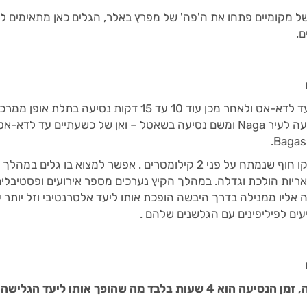
ל מקומיים פתחו את ה'פה' של מפרץ באלר, הגלים כאן מתאימים ל
ם.
במרחק 8 שעות נסיעה באוטובוס עד לדא-אט ולאחר מכן עוד 10 עד 15 דקות נסיעה בתלת אופן ממ
העיר. אפשרות נוספת היא לעלות על טיסה של שעה לעיר Naga ומשם נסיעה בשאטל – ואן של כשעתיים עד לדא-א
לחוף באגאסבאס שבדא-אט חול אפור קריסטלי וקו חוף שנמתח על פני 2 קילומטרים . אפשר למצוא בו גלים במה
ריות הולכת וגדלה. במהלך הקיץ נערכים מספר אירועים ופסטיבלי
אליו ממנילה בדרך היבשה הופכת אותו ליעד אלטרנטיבי וזל יותר ע
עים לפיליפינים עם הגלשנים שלהם .
איך מגיעים: הדרך הקלה ביותר היא דרך היבשה, זמן הנסיעה הוא 4 שעות בלבד מה שהופך אותו ליעד הגלישה