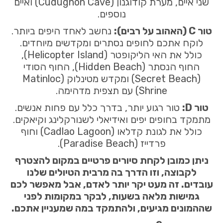
שני איים, מערת קודוגנון (Cudugnon Cave) ואיים
נוספים.
טור C (האהוב על רבים):
נחשב לאחד היפים ביותר.
לוקח אתכם לחופים נסתרים ומקדשים מיוחדים.
כולל את האי הליקופטר (Helicopter Island),
החוף הנסתר (Hidden Beach), החוף הסודי
(Secret Beach) ומקדש מטינלוק (Matinloc
Shrine) עם תצפית מדהימה.
טור D:
טור רגוע יותר, בדרך כלל עם פחות אנשים.
מתמקד בחופים יפים ואידיאלי לשנורקלינג וקיאקים.
כולל את לגונת קדלאו (Cadlao Lagoon) וחוף
פרדייז (Paradise Beach).
ניתן כמובן לקחת סיורים פרטיים במקום להצטרף
לקבוצה, וזו הדרך בה מרבית הטיולים שלנו
עובדים. זה מעט יקר יותר לאדם, אבל מאפשר לכם
גמישות מלאה בשעות, לבקר במקומות לפני
שההמונים מגיעים, ולהתמקד במה שמעניין אתכם.