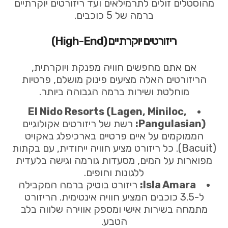
מהוסטלים זולים לתרמילאים ועד ריזורטים יוקרתיים
ברמה של 5 כוכבים.
ריזורטים יוקרתיים (High-End)
אם אתם מחפשים חוויה מפנקת ויוקרתית,
הריזורטים האלה מציעים פינוק מושלם, פרטיות
מוחלטת ושירות ברמה הגבוהה ביותר.
El Nido Resorts (Lagen, Miniloc,
Pangulasian):
רשת של ריזורטים אקולוגיים
הממוקמים על איים פרטיים בארכיפלג באקויט
(Bacuit). כל ריזורט מציע חוויה ייחודית, עם בקתות
מפוארות על המים, מסעדות גורמה וגישה בלעדית
ללגונות וחופים.
Isla Amara:
ריזורט בוטיק ברמה המקבילה
ל-3.5 כוכבים המציע חוויה אינטימית. הריזורט
מתמחה בשירות אישי ומספק אווירה שלווה בלב
הטבע.