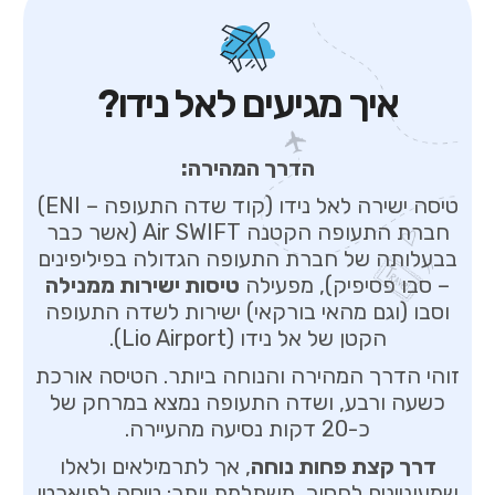
איך מגיעים לאל נידו?
הדרך המהירה:
טיסה ישירה לאל נידו (קוד שדה התעופה – ENI)
חברת התעופה הקטנה Air SWIFT (אשר כבר
בבעלותה של חברת התעופה הגדולה בפיליפינים
– סבו פסיפיק), מפעילה
טיסות ישירות ממנילה
וסבו (וגם מהאי בורקאי) ישירות לשדה התעופה
הקטן של אל נידו (Lio Airport).
זוהי הדרך המהירה והנוחה ביותר. הטיסה אורכת
כשעה ורבע, ושדה התעופה נמצא במרחק של
כ-20 דקות נסיעה מהעיירה.
דרך קצת פחות נוחה
, אך לתרמילאים ולאלו
שמעוניינים לחסוך, משתלמת יותר: טיסה לפוארטו