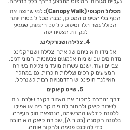
נעליים סגורות. הטיפוס מתבצע בדרך כלל בזריחה.
מסלול הקנופי (Canopy Walk):
למי שרוצה את
הנוף בלי הטיפוס המסוכן, נבנה מסלול בטוח יותר
הכולל גשר תלוי וטיפוס קל עם רתמות, שמגיע
לנקודת תצפית יפה.
4. צלילה ושנורקלינג
אל נידו היא ביתם של אתרי צלילה ושנורקלינג
מדהימים עם שוניות אלמוגים צבעוניות, המוני דגים,
צבי ים ועוד. ישנם עשרות מועדוני צלילה בעיירה
המציעים קורסים וצלילות היכרות. גם במהלך
האיילנד הופינג יש הזדמנויות רבות לשנרקל.
5. שייט קיאקים
דרך נהדרת לחקור את האזור בקצב שלכם. ניתן
לשכור קיאק ולחתור לחופים קרובים או אפילו
ללגונת קדלאו המרשימה, הנמצאת מול העיירה.
בלגונה הקטנה (בטור A), שכירת קיאק היא חובה
כדי להיכנס פנימה ולחקור אותה.