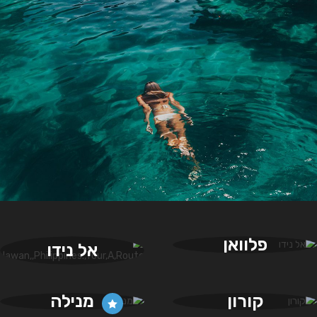
פלוואן
אל נידו
קורון
מנילה