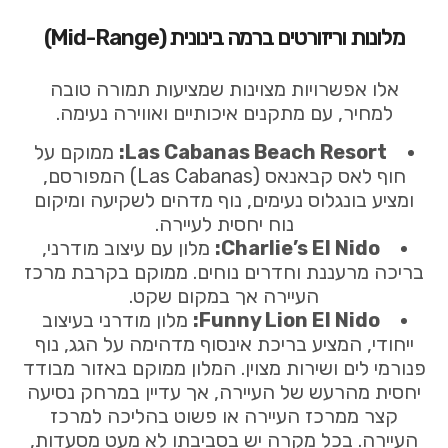
מלונות וריזורטים ברמה בינונית (Mid-Range)
אלו אפשרויות מצוינות שמציעות תמורה טובה
למחיר, עם מתקנים איכותיים ואווירה נעימה.
Las Cabanas Beach Resort:
ממוקם על
חוף לאס קבאנאס (Las Cabanas) המפורסם,
ומציע בונגלוס נעימים, נוף מדהים לשקיעה ומיקום
נוח יחסית לעיירה.
Charlie’s El Nido:
מלון עם עיצוב מודרני,
בריכה מרעננת וחדרים נוחים. ממוקם בקרבת מרכז
העיירה אך במקום שקט.
Funny Lion El Nido:
מלון מודרני בעיצוב
ייחודי, המציע בריכת אינסוף מדהימה על הגג, נוף
פנורמי לים ושירות מצוין. המלון ממוקם באזור מבודד
יחסית מהרעש של העיירה, אך עדיין במרחק נסיעה
קצר ממרכז העיירה או פשוט בהליכה למרכז
העיירה. בכל מקרה יש בסביבתו לא מעט מסעדות,