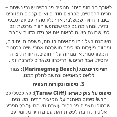
לאורך הריחוף תיהנו מנופים פנורמיים עוצרי נשימה –
הרים דרמטיים, מפרצים סודיים ואיים קטנים הפזורים
בים. זו חוויה שמשלבת אדרנלין טהור עם יופי טבעי
נדיר, ומתאימה גם למי שמחפש חוויה מרגשת וגם
למי שרוצה פשוט לראות את אל נידו מזווית אחרת.
האומגה באל נידו מתאימה לזוגות, משפחות ויחידים,
ומהווה פעילות משלימה מושלמת אחרי שייט בלגונות
המפורסמות או מנוחה על החופים. החוויה קצרה
יחסית, אבל הריגוש והזיכרון נשארים להרבה זמן.
חוף מרימגמג (Marimegmeg Beach):
צמוד
ללאס קבאניאס ונחשב לחלק ממנו.
3. טיפוס ונקודות תצפית
טיפוס על צוק טאראו (Taraw Cliff):
לא לבעלי לב
חלש! טיפוס מאתגר על צוקי גיר חדים ומשוננים,
שבסופו תצפית פנורמית עוצרת נשימה על כל מפרץ
אל נידו. חובה לעשות זאת עם מדריך מקומי ועם