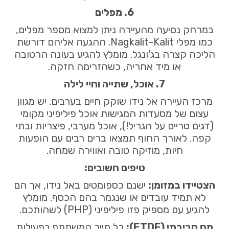
6. מפלים
במרחק נסיעה מהעיירה ניתן למצוא מספר מפלים,
כמו מפלי Nagkalit-Kalit. ההגעה אליהם דורשת
הליכה קצרה בג'ונגל. מומלץ להגיע בעונה הרטובה
או מיד אחריה, כשהזרימה חזקה.
7. אוכל, שתייה וחיי לילה
מרכז העיירה אל נידו שוקק חיים בערבים. יש מגוון
עצום של מסעדות המגישות אוכל פיליפיני מקומי
(דגים טריים על הגריל!), אוכל מערבי, פיצריות ובתי
קפה. לאורך החוף תמצאו ברים רבים עם הופעות
חיות, מוזיקה טובה ואווירה שמחה.
טיפים חשובים:
הצטיידו במזומן:
ישנם כספומטים באל נידו, אך הם
לא תמיד עובדים או שנגמר בהם הכסף. מומלץ
להגיע עם מספיק פזו פיליפיני (PHP) לשהותכם.
מס סביבתי (ETDF):
כל תייר המשתתף בפעילות