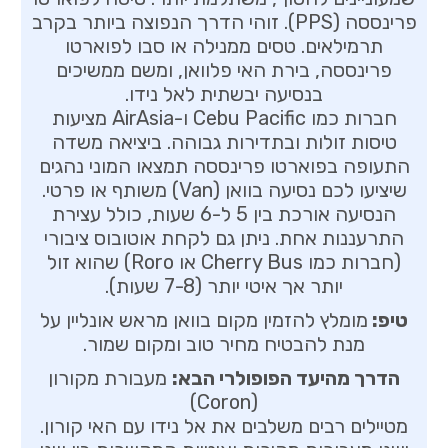
פרינססה (PPS). זוהי הדרך הנפוצה ביותר בקרב
תרמילאים. טסים ממנילה או סבו לפוארטו
פרינססה, בירת האי פלוואן, ומשם ממשיכים
בנסיעה יבשתית לאל נידו.
חברות כמו Cebu Pacific ו-AirAsia מציעות
טיסות זולות ובתדירות גבוהה. ביציאה משדה
התעופה בפוארטו פרינססה תמצאו המוני נהגים
שיציעו לכם נסיעה בוואן (Van) משותף או פרטי.
הנסיעה אורכת בין 5 ל-6 שעות, כולל עצירת
התרעננות אחת. ניתן גם לקחת אוטובוס ציבורי
(חברות כמו Cherry Bus או Roro) שהוא זול
יותר אך איטי יותר (7-8 שעות).
טיפ:
מומלץ להזמין מקום בוואן מראש אונליין על
מנת להבטיח מחיר טוב ומקום שמור.
הדרך מהיעד הפופולרי הבא:
מעבורת מקורון
(Coron)
מטיילים רבים משלבים את אל נידו עם האי קורון.