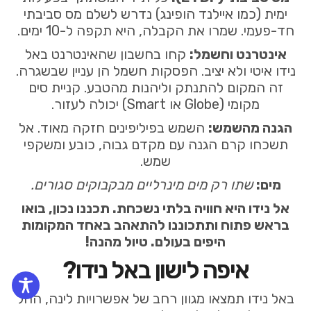
ימית (כמו איילנד הופינג) נדרש לשלם מס סביבתי
חד-פעמי. שמרו את הקבלה, היא תקפה ל-10 ימים.
אינטרנט וחשמל:
קחו בחשבון שהאינטרנט באל
נידו איטי ולא יציב. הפסקות חשמל הן עניין שבשגרה.
זה המקום להתנתק וליהנות מהטבע. קניית סים
מקומי (Globe או Smart) יכולה לעזור.
הגנה מהשמש:
השמש בפיליפינים חזקה מאוד. אל
תשכחו קרם הגנה עם מקדם גבוה, כובע ומשקפי
שמש.
מים:
שתו רק מים מינרליים מבקבוקים סגורים.
אל נידו היא חוויה בלתי נשכחת. תכננו נכון, בואו
בראש פתוח ותתכוננו להתאהב באחד המקומות
היפים בעולם. טיול מהנה!
איפה לישון באל נידו?
באל נידו תמצאו מגוון רחב של אפשרויות לינה, החל