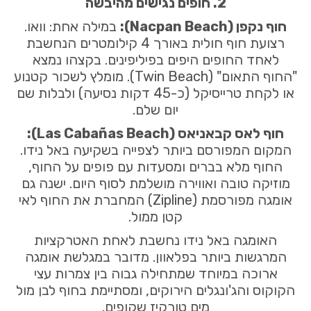
2. חופים נגישים מהיבשה
חוף נקפן (Nacpan Beach):
במילה אחת: וואו.
רצועת חוף חולית באורך 4 קילומטרים הנחשבת
לאחד החופים היפים בפיליפינים. בקצהו נמצא
"החוף התאום" (Twin Beach). מומלץ לשכור קטנוע
או לקחת טרייסיקל (כ-45 דקות נסיעה) ולבלות שם
יום שלם.
חוף לאס קבאניאס (Las Cabañas Beach):
המקום המפורסם ביותר לצפייה בשקיעה באל נידו.
החוף מלא בברים ומסעדות עם פופים על החוף,
מוזיקה טובה ואווירה מושלמת לסוף היום. ישנה גם
אומגה מפורסמת (Zipline) המחברת את החוף לאי
קטן ממול.
האומגה באל נידו נחשבת לאחת האטרקציות
המרגשות ביותר בפלאוון. מדובר במגלשת אומגה
ארוכה במיוחד שמתחילה גבוה בין צמרות עצי
הקוקוס והג'ונגלים הירוקים, ומסתיימת בחוף לבן מול
מים טורקיז שקופים.