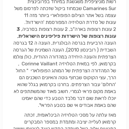
רשות מוניציפלית משגשגת במיוחד בפרובינצית
Camarines Sur שבמחוז ביקול שזכתה לפרסום משל
עצמה בשל אתר הצילום הפופולארי ביותר מזה 11
עונות של סדרת הטלויזיה המפורסמת 'הישרדות'.
2 עונות רצופות בארה"ב, 2 עונות רצופות בסרביה,
3
עונות רצופות של הישרדות פיליפינים הישראלית
,
העונה הרביעית בגרסה הבולגרית, העונה ה 12 בגרסה
השבדית ( רובינסון 2010), העונה השמינית של הגרסה
הצרפתית והעונה היחידה במהדורה ההודית, כולן צולמו
בקרמואן. לפי במאית הטלויזיה Corinne Vaillant ,
של המהדורה הצרפתית של המותג הפופולארי " החול
הרך, עצי הקוקוס שבחוף גוטה והאיונים השכנים הם
'החלום' עבור הצרפתים. בחרנו בקרמואן בגלל שהוא
באמת מקום פראי לגמרי. חשוב מאוד שהמשתתפים לא
יוכלו לראות שום דבר מלבד הטבע כדי שהם יאמינו
שהם באמת אבודים אי שם בטבע הפראי".
מאז עלתה על מסכי הטלויזיה הבינלאומית, זכתה
קרמואן לעלייה יציבה ומתמדת במספר המבקרים
המגיעים אליה בשל מעמדה החדש כיעד לגיטימי ששווה