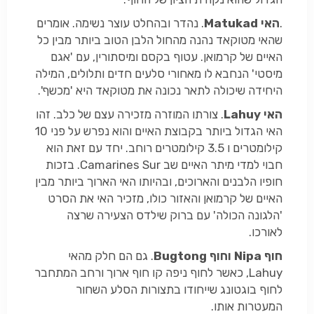
.
האי
Matukad
. נהדר ובהחלט עוצר נשימה. אומרים
שהאי מטוקאד נהנה מהחול הלבן הטוב ביותר מבין כל
האיים של קרמואן. עטוף בקסם ומיסתורין, עם 'אגם
מיסטי' הנחבא לו מאחורי סלעים חדים ותלולים, המילה
היחידה שיכולה לתאר נכונה את מטוקאד היא 'מכשף'.
האי
Lahuy
. צורתו המוזרה מזכירה עצם של כלב. זהו
האי הגדול ביותר בקבוצת האיים והוא נפרש על פני 10
קילומטרים ו 3.5 קילומטרים רוחב. יחד עם זאת הוא
חבוי למדי מיתר האיים שב Camarines Sur. בזכות
חופיו הלבנים והארוכים, ובהיותו האי הארוך ביותר מבין
האיים של קרמואן והאזור כולו, מזכיר האי את הסרט
'הלגונה הכולה' עם ברוק שילדס הצעירה שרצה
לאורכו.
חוף
Nipa
וחוף
Bugtong
. גם הם חלק מהאי
Lahuy, כאשר לחוף ניפה קו חוף ארוך ורחב המתחבר
לחוף בוגטונג שייחודו בתצורות הסלע השחור
המעטרות אותו.