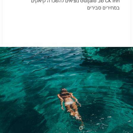
CK Inn שב Guijalo מציאים להשכרה קיאקים
במחירים סבירים