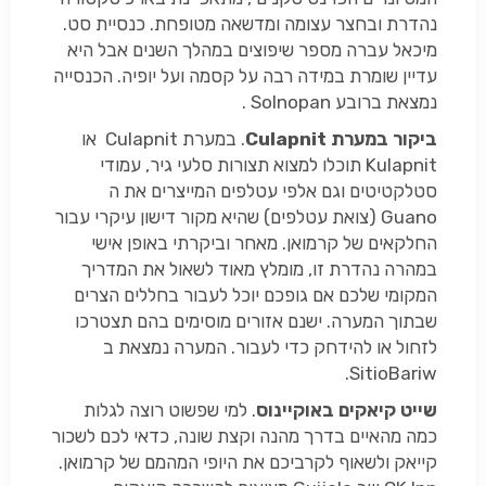
נהדרת ובחצר עצומה ומדשאה מטופחת. כנסיית סט.
מיכאל עברה מספר שיפוצים במהלך השנים אבל היא
עדיין שומרת במידה רבה על קסמה ועל יופיה. הכנסייה
נמצאת ברובע Solnopan .
ביקור במערת
Culapnit
. במערת Culapnit או
Kulapnit תוכלו למצוא תצורות סלעי גיר, עמודי
סטלקטיטים וגם אלפי עטלפים המייצרים את ה
Guano (צואת עטלפים) שהיא מקור דישון עיקרי עבור
החלקאים של קרמואן. מאחר וביקרתי באופן אישי
במהרה נהדרת זו, מומלץ מאוד לשאול את המדריך
המקומי שלכם אם גופכם יוכל לעבור בחללים הצרים
שבתוך המערה. ישנם אזורים מוסימים בהם תצטרכו
לזחול או להידחק כדי לעבור. המערה נמצאת ב
SitioBariw.
שייט קיאקים באוקיינוס
. למי שפשוט רוצה לגלות
כמה מהאיים בדרך מהנה וקצת שונה, כדאי לכם לשכור
קייאק ולשאוף לקרביכם את היופי המהמם של קרמואן.