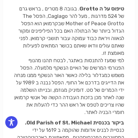
טיפוס על ה
rotto
G
. בגובה 8 מטרים , בראש גרם
של 524 מדרגות , מעל להר Caglago, הפסל The
Mother of Peace Grotto שבקרמואן הוא הפסל
הגדול ביותר של הבתולה האם בכל הפיליפינים ומקור
לגאווה ויראת כבוד עמוקה עבור תושבי קרמואן. לפני
שאתם עולים וודאו שאתם בכושר המתאים לפעילות
מאומצת זו.
למי שמעז להתנסות באתגר, לבטח תהנו מהנוף
הפנורמי המרשים של האיים הנשקף מלמעלה. הפסל
משמש כמגדלור בלילה כאשר האור הנשקף ממנו מנחה
את הדייגים בדרכם אל החוף. הפסל נבנה ב 1989 על
ידי הכמרים של סט. דומיניק מגוזמן, ובנייתו הושלמה
שנה לאחר מכן בזכות העבודה הקשה של אנשי קרמואן
שהיו צריכים לטפס אל ראש ההר כדי להעלות את
חומרי הבניה לאתר.
ביקור בכנסית
Old Parish of St. Michael
.
כנסיית לבנים אדומות שהוקמה ב 1619 על ידי
המסיונרים הפרנסיסקנים , מתאפיינת בארכיטקטורה