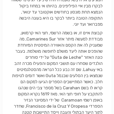
לבקרו מבין איי הפיליפינים. בהיותו אי במחוז ביקול
הנמצא תחת מונסון בחודשים אוקטובר עד ינואר,
התקופה הטובה ביותר לבקר בו היא בעונה היבשה
מפברואר ועד יוני.
קבוצת איים זו, או בשמה הרשמי, חצי האי קרמואן,
מבודדת למעשה מיתר אזור Camarines Sur, מה
שמעניק לה את הקסם והאווירה המיסטית המיוחדת
שהופכים אותה ליעד מושלם לחופשה מושלמת. בעבר
כונה האזור "Guta de Leche" על ידי סוחרים
הולנדים שסחרו עם תושבי המקום והפעילו מכרה זהב
באי Lahuy. שם זה נבע ככל הנראה מהסטלגמיטים
שנמצאו בין הסלעים שבנמל Guta ואשר דומים לטיפות
חלב. כאשר המתיישבים הספרים הגיעו למקום הם
קראו לו בשם Carahan בשל מספר צבי הים שנהגו
להתקבץ על חופי חצי האי. מאז 1619 נקרא המקום
באופן רשמי Caramoan של ידי המסיונר הנזיר
הספרדי Francisco de la Cruz Y Oropesa, שחדר
לתוך היער הבתולי והעבה וייסד התיישבות קטנה