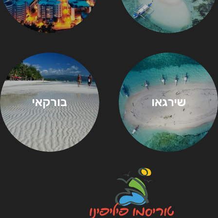
שירגאו
בורקאי