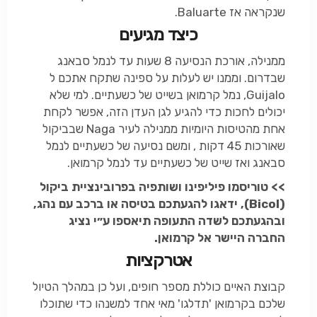
שנקראה אז Baluarte.
כיצד מגיעים
ממנילה, אורכת הנסיעה 8 שעות עד לנמל סבאנג
שבדרום. וממנו יש לעלות על ספינה שתקח אתכם ל
Guijalo, נמל קרמואן בשייט של כשעתיים. למי שלא
יכולים לחכות כדי להגיע לגן העדן הזה, אפשר לקחת
אחת מהטיסות היומיות ממנילה לעיר Naga שבביקול
שאורכות 45 דקות , ומשם נסיעה של כשעתיים לנמל
סבאנג ואז שייט של כשעתיים עד לנמל קרמואן.
>> טוריסמו פיליפינו ושותפיה בפרובינציית ביקול
(Bicol), ידאגו להגעתכם בטיסה או ברכב עם נהג,
ובהגעתכם לשדה התעופה תיאספו ע״י נציג
החברה היישר אל קרמואן.
אטרקציות
קבוצת האיים כוללת מספר חופים, ועל כן במהלך הטיול
שלכם בקרמואן 'תדלגו' מאי אחד למשנהו כדי שתוכלו