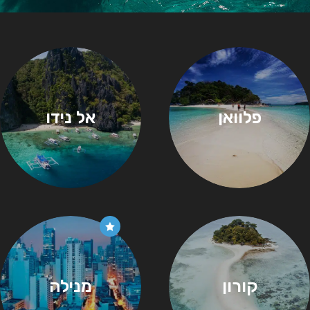
פלוואן
אל נידו
קורון
מנילה