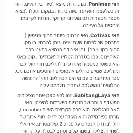
חוף
Paniman
. גם נקודת מוצא לסיור בין האיים, חוף
זה כשלעצמו הוא יעד שווה ביקור. במקום תוכלו למצוא
מספר מסעדות וגם מועדוני קריוקי , הודות לקרבתו
היחסית אל העיירה.
האי
Cotivas
. האי הרחוק ביותר מחוף פנימאן (
במרחק של לפחות שעת שייט וניתן להבחין בו מקו
החוף בקושי רב). זהו אי נידח הנמצא כמעט בלב
האוקיינוס. כמו בסדרת הטלויזיה 'אבודים' , קוטיבאס
הוא פשוטו כמשמעו אי גן עדן. לרגליכם חוף חולי לבן
ומעליכם שמיים כחולים אינסופיים העוטפים אתכם מכל
עבר ומתחברים עם מי הים הכחולים, זוהי 'החופשה
החלומית' המושלמת שתמיד חלמתם עליה.
האי
SabitangLaya
. זהו ללא ספק אתר הצילומים
המועדף ביותר של תוכניות הישרדות למיניהן. האי
סאביטנגלאיה הוא חלק מקבוצת האיים Lucsuhin,
צורתו כפירמידה והוא מוגדר על ידי קו חוף ארוך של
חול לבן ודק הנפרש על פני כ 2 קילומטרים. אידיאלי
לשחייה, צלילה בשנורקלים וסתם לבטלה על החוף