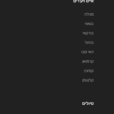
איים ויעדים
מנילה
בנאווי
בורקאי
בוהול
האי סבו
קרמואן
קמיגין
קלנגמן
טיולים