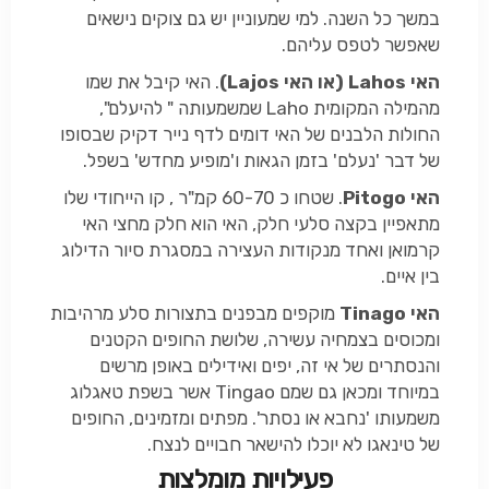
במשך כל השנה. למי שמעוניין יש גם צוקים נישאים
שאפשר לטפס עליהם.
האי
Lahos
(או האי
Lajos
)
. האי קיבל את שמו
מהמילה המקומית Laho שמשמעותה " להיעלם",
החולות הלבנים של האי דומים לדף נייר דקיק שבסופו
של דבר 'נעלם' בזמן הגאות ו'מופיע מחדש' בשפל.
האי
Pitogo
. שטחו כ 60-70 קמ"ר , קו הייחודי שלו
מתאפיין בקצה סלעי חלק, האי הוא חלק מחצי האי
קרמואן ואחד מנקודות העצירה במסגרת סיור הדילוג
בין איים.
האי
Tinago
מוקפים מבפנים בתצורות סלע מרהיבות
ומכוסים בצמחיה עשירה, שלושת החופים הקטנים
והנסתרים של אי זה, יפים ואידילים באופן מרשים
במיוחד ומכאן גם שמם Tingao אשר בשפת טאגלוג
משמעותו 'נחבא או נסתר'. מפתים ומזמינים, החופים
של טינאגו לא יוכלו להישאר חבויים לנצח.
פעילויות מומלצות