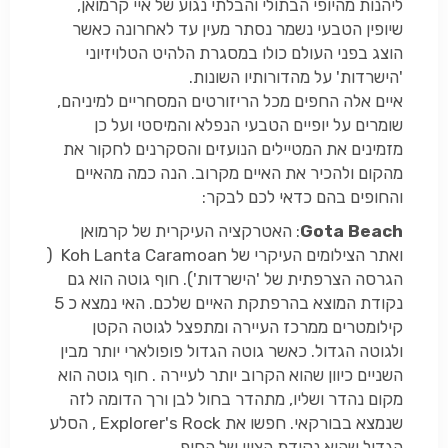
ליהנות מהיופי הבתולי והבלתי נגוע של איי קרמואן,
שיופין הטבעי נשמר נסתר מעין עד לאחרונה כאשר
הוצג בפני העולם כולו במסגרת הלהיט הטלויזיוני
'הישרדות' על מהדורותיו השונות.
איים אלה החפים מכל הריזורטים המסחריים למיניהם,
שומרים על יופיים הטבעי הנפלא והמיסטי ועל כן
מזמינים את המטיילים הנועזים והסקרנים לחקור את
מהקום ולהכיר את האיים מקרוב. הנה כמה מהאיים
והחופים בהם כדאי לכם לבקר:
ota Beach
G
: האטרקציה העיקרית של קרמואן
ואתר הצילומים העיקרי של Koh Lanta Caramoan (
הגרסה הצרפתית של 'הישרדות'). חוף גוטה הוא גם
נקודת המוצא בהרפתקת האיים שלכם. האי נמצא כ 5
קילומטרים ממרכז העיירה ומתפצל לגוטה הקטן
ולגוטה הגדול. כאשר גוטה הגדול פופולארי יותר מבין
השניים כיוון שהוא הקרוב יותר לעיירה . חוף גוטה הוא
מקום נהדר ושליו, מתהדר בחול לבן ורך הדומה לזה
שנמצא בבורקאי. חפשו את Explorer's Rock , הסלע
הגדול שהוא נקודת הציון של החוף.