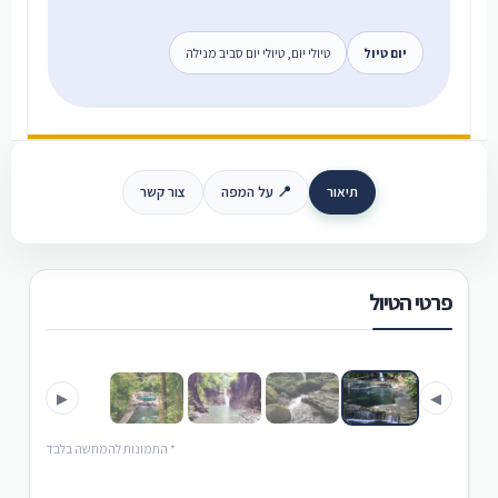
יום טיול
טיולי יום, טיולי יום סביב מנילה
תיאור
📍 על המפה
צור קשר
פרטי הטיול
›
‹
▶
◀
* התמונות להמחשה בלבד