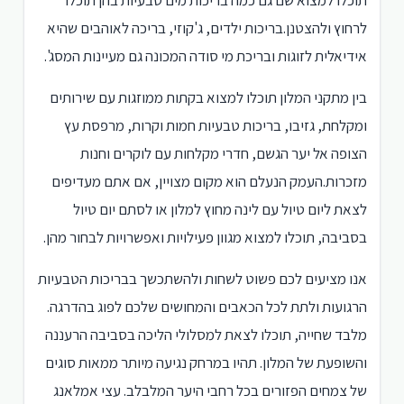
תוכלו למצוא שם גם כמה בריכות מים טבעיות בהן תוכלו
לרחוץ ולהצטנן.בריכות ילדים, ג'קוזי, בריכה לאוהבים שהיא
אידיאלית לזוגות ובריכת מי סודה המכונה גם מעיינות המסג'.
בין מתקני המלון תוכלו למצוא בקתות ממוזגות עם שירותים
ומקלחת, גזיבו, בריכות טבעיות חמות וקרות, מרפסת עץ
הצופה אל יער הגשם, חדרי מקלחות עם לוקרים וחנות
מזכרות.העמק הנעלם הוא מקום מצויין, אם אתם מעדיפים
לצאת ליום טיול עם לינה מחוץ למלון או לסתם יום טיול
בסביבה, תוכלו למצוא מגוון פעילויות ואפשרויות לבחור מהן.
אנו מציעים לכם פשוט לשחות ולהשתכשך בבריכות הטבעיות
הרגועות ולתת לכל הכאבים והמחושים שלכם לפוג בהדרגה.
מלבד שחייה, תוכלו לצאת למסלולי הליכה בסביבה הרעננה
והשופעת של המלון. תהיו במרחק נגיעה מיותר ממאות סוגים
של צמחים הפזורים בכל רחבי היער המלבלב. עצי אמלאנג