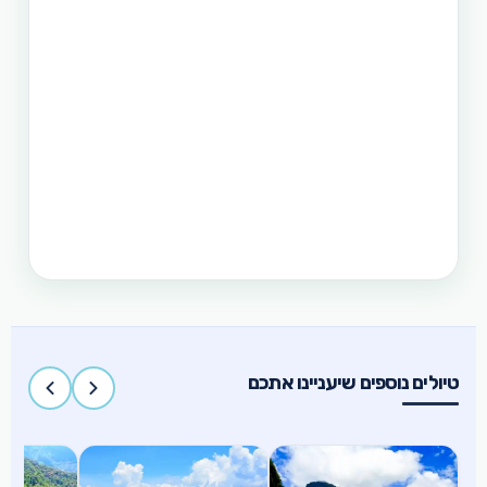
וגם את הדרום. חבילה זו היא רק אחת מעשרות טיולים
שטוריסמו פיליפינו מפעילה בפיליפינים.
תכנון טיול בפיליפינים 14 ימים
טיול בפיליפינים - 14 ימים ו-13 לילות - מפלי פגסנחאן,
אל-נידו, בורקאי המלצת מסלול
תכנון טיול בפיליפינים 15 ימים
טיול בפיליפינים הכולל את האתרים המפורסמים
והפופולאריים של מדינת האיים הקסומה. טיול העובר
במספר פרובינציות ואתרים מיוחדים וכולל את ״הפלא
השביעי של הטבע״ והאתר המכונה ״הפלא השמיני של
העולם״
טיולים נוספים שיעניינו אתכם