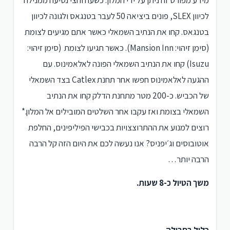
מידע מפורט זה ניתן על ידי המלון. כשעה וחצי נסיעה ממנילה
לכיוון SLEX, פונים ביציאה 50 לעבר בטנגאס ולגונה לכיוון
בטנגאס. קחו את הנתיב השמאלי כאשר אתם מגיעים לצומת
(סימן זיהוי: Mansion Inn). כאשר תגיעו לצומת (סימן זיהוי:
Isuzu) קחו את הנתיב השמאלי הפונה לאלאמינוס. עם
ההגעה לאלאמינוס חפשו אחר תחנת Catlex בצד השמאלי
של הכביש. כ-200 מטר מתחנת הדלק קחו את הנתיב
השמאלי בצומת ואז עקבו אחר השלטים המובילים אל המלון.*
רוצים למנוע את ההתרוצצויות בכבישי הפיליפינים, החלפת
אוטובוסים וג׳יפניס? אנו נעשה לכם את היום הזה קל הרבה
הרבה יותר…
משך הטיול כ-8 שעות.