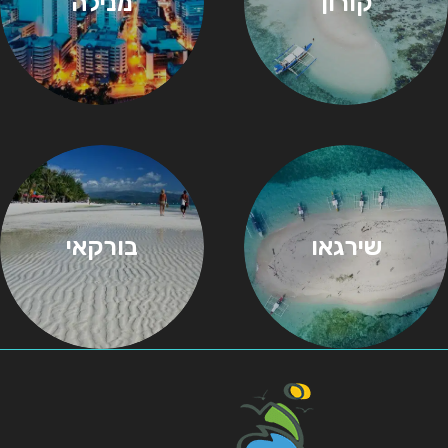
קורון
מנילה
שירגאו
בורקאי