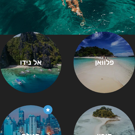
פלוואן
אל נידו