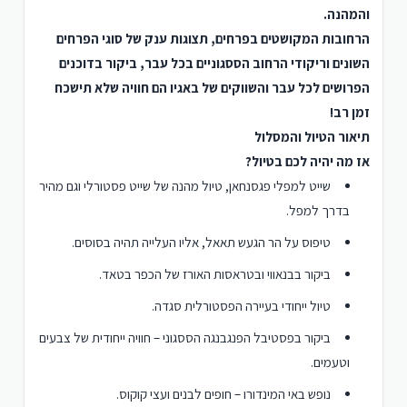
והמהנה.
הרחובות המקושטים בפרחים, תצוגות ענק של סוגי הפרחים
השונים וריקודי הרחוב הססגוניים בכל עבר, ביקור בדוכנים
הפרושים לכל עבר והשווקים של באגיו הם חוויה שלא תישכח
זמן רב!
תיאור הטיול והמסלול
אז מה יהיה לכם בטיול?
שייט למפלי פגסנחאן, טיול מהנה של שייט פסטורלי וגם מהיר
בדרך למפל.
טיפוס על הר הגעש תאאל, אליו העלייה תהיה בסוסים.
ביקור בבנאווי ובטראסות האורז של הכפר בטאד.
טיול ייחודי בעיירה הפסטורלית סגדה.
ביקור בפסטיבל הפנגבנגה הססגוני – חוויה ייחודית של צבעים
וטעמים.
נופש באי המינדורו – חופים לבנים ועצי קוקוס.