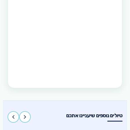
היותר לגלות את המדינה היפהפיה הזו. היכן שתוכל
לראות את הצפון הרחוק של הפיליפינים, את מרכזה
וגם את הדרום. חבילה זו היא רק אחת מעשרות טיולים
שטוריסמו פיליפינו מפעילה בפיליפינים.
תכנון טיול בפיליפינים 14 ימים
טיול בפיליפינים - 14 ימים ו-13 לילות - מפלי פגסנחאן,
אל-נידו, בורקאי המלצת מסלול
תכנון טיול בפיליפינים 15 ימים
טיול בפיליפינים הכולל את האתרים המפורסמים
והפופולאריים של מדינת האיים הקסומה. טיול העובר
במספר פרובינציות ואתרים מיוחדים וכולל את ״הפלא
השביעי של הטבע״ והאתר המכונה ״הפלא השמיני של
העולם״
טיולים נוספים שיעניינו אתכם