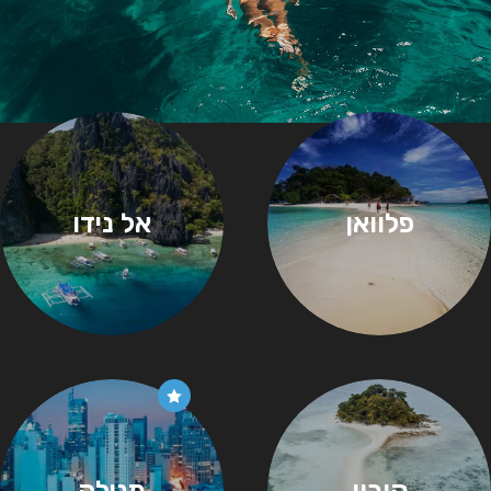
פלוואן
אל נידו
קורון
מנילה