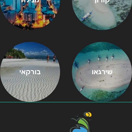
שירגאו
בורקאי