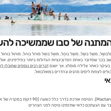
המתנה של סבו שממשיכה להעני
אָל, מואָל בואָל, מואָל בוהָל, מואֶל בואֶל מוהל בוהל, מוהול בוהול 
ב בכך שמדובר באחת הפרובינציות הגדולות ביותר בפיליפינים. אולם
דברים רבים נוספים שתוכלו ל
לים לצפות לימים מהנים ונהדרים במואלבואל.
אי
ממנילה תוכלו לטוס לסבו (שדה התעופה Mactan)
בר עם הגעתכם כדאי שתזמינו טיסה לפני הצהרים