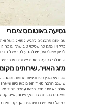
נסיעה באוטובוס ציבורי
אם אתם מתכננים להגיע למואל בואל ואתם 
כלל אין מזגן כך שסיכוי טוב שתזיעו כהוג
לכיוון מואלבואל, יש להגיע לטרמינל הדרומי (South bus terminal), משם יוצאים האוטובוסים לאזורים שונים בדרום
שימו לב: נסיעה במונית ציבורית או פרטית
מזג האויר, שירותים מקומי
שישנם הרבה מאוד חופים כאן כיוון שיאחז
אולם לא יותר מדי. הביאו עמכם תמיד מאוו
ומצננים כמו תה קר, מיץ פירות, אייס קפה
במואל בואל יש כספומטים, אך קחו זאת בח