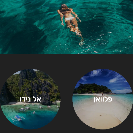
פלוואן
אל נידו