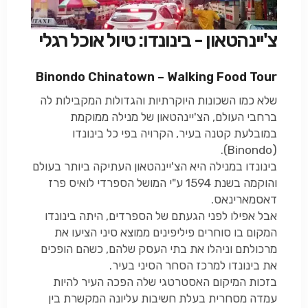
צ'יינהטאון - בינונדו: טיול אוכל רגלי
Binondo Chinatown – Walking Food Tour
שלא כמו השכונות היוקרתיות והגדולות המקבילות לה
ברחבי העולם, הצ'יינהטאון של מנילה ממוקמת
במובלעת קטנה בעיר, הקרויה בפי כל בינונדו
).
Binondo
(
בינונדו במנילה היא הצ'יינהטאון העתיקה ביותר בעולם
והוקמה בשנת 1594 ע"י המושל הספרדי לואיס פרז
דאסמארינאס.
אבל אפילו לפני הגעתם של הספרדים, היתה בינונדו
המקום בו סוחרים פיליפינים ממוצא סיני הציעו את
מרכולתם וניהלו את בתי העסק שלהם, כשהם הופכים
את בינונדו למרכז הסחר הסיני בעיר.
בזכות המיקום האסטרטגי שלה הפכה העיר להיות
עמדה מסחרית בעלת חשיבות עליונה המקשרת בין