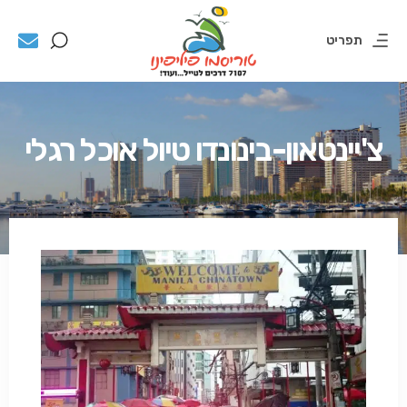
תפריט
צ'יינטאון-בינונדו טיול אוכל רגלי