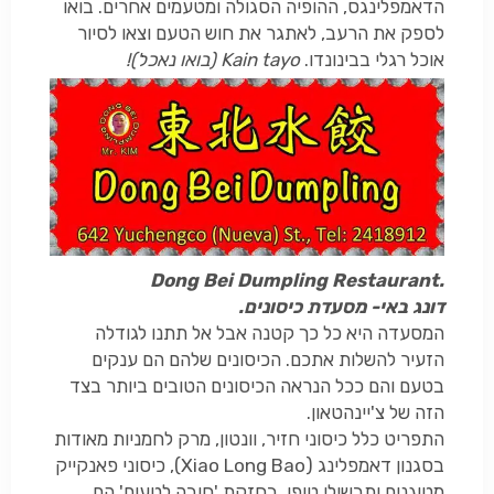
הדאמפלינגס, ההופיה הסגולה ומטעמים אחרים. בואו
לספק את הרעב, לאתגר את חוש הטעם וצאו לסיור
אוכל רגלי בבינונדו.
Kain tayo
(בואו נאכל)!
Dong Bei Dumpling Restaurant.
דונג באי- מסעדת כיסונים.
המסעדה היא כל כך קטנה אבל אל תתנו לגודלה
הזעיר להשלות אתכם. הכיסונים שלהם הם ענקים
בטעם והם ככל הנראה הכיסונים הטובים ביותר בצד
הזה של צ'יינהטאון.
התפריט כלל כיסוני חזיר, וונטון, מרק לחמניות מאודות
בסגנון דאמפלינג (
Xiao Long Bao
), כיסוני פאנקייק
מטוגנים ותבשילי טופו. בחזקת 'חובה לטעום' הם