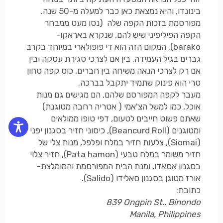
בינונדו, והיא נמצאת כאן כבר למעלה מ-50 שנה.
מפורסמת בזכות הקפה שלה (נסו מעט ממבחר
הקפה הפיליפיני שיש להם, שנקרא באראקו-
barako
), המקום הזה הוא די פופולארי במיוחד בקרב
גברים בגיל העמידה. בין אם לצרכי סגירת עסקה ובין
אם רק לצרכי הנאה משיחה בין חברים, כוס קפה טחון
טרי הוא פינוק שתמיד יתקבל בברכה.
מעבר לקפה המפורסם שלהם, הם מגישים גם מנות
אוכל, כמו למשל הצ'אמי ( אטריה רחבה מטוגנת)
שאתם פשוט חייבים לטעום, דפי טופו ממולאים
ומטוגנים (
Beancurd Roll
), כיסוני חזיר בסגנון יפני
(
Siomai
), צלעות חזיר במלח ופלפל, מנות צלי של
חזיר משומר במלח טבעי (
Pata hamon
), חזיר צלוי
בסגנון אסאדו, ומנת הבית המפורסמת והמומלצת-
אורז מטוגן בסגנון סאלידו (
Salido
).
כתובת:
839 Ongpin St., Binondo
Manila, Philippines