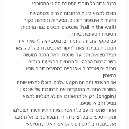
לרגל עבור כל חובבי המטבח הסיני המסורתי.
תוכלו למצוא בינות לרחובות הצרים ולסמטאות
הזעירות אינספור דוכנים, מסעדות וגומחות בקיר
(
hall in the wall
) שמגישים ומכינים כמה מהמנות
הסיניות הטעימות ביותר.
עם פקקי התנועה התמידיים, מוטב יהיה להשאיר את
המכונית בבית ולצאת לחקור את בינונדו בהליכה. צאו
לצייד מציאות וקנו עד שתפלו, וזאת הלכה למעשה-
בשל הכמות הרבה של החנויות המציעות בגדים
טרנדיים ואביזרים אופנתיים במחירים זולים שלא
להאמין.
אם תכשיטי זהב הם הקטע שלכם, תוכלו למצוא אותם
בשורות החנויות המנקדות את הרחובות של אונגפין
(
ongpin
). רק אל תתאכזבו אם לא תצליחו למצוא
מטיל זהב או שניים.
אחרי שתסיימו עם כל האטרקציות התיירותיות, תצטלמו
ותקחו סלפי'ס בכל ציוני הדרך המפורסמים, אל תעזבו
את בינונדו בלי לטעום מהסיאפו האגדי, הסיומאי,