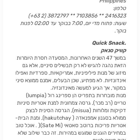
Philippines
טלפון:
(+63 2) 3872797 ** 7103856 ** 2416323
שעות: פתוח מדי יום, 7:00 בבוקר עד 02:00 לפנות
בוקר.
Quick Snack.
קוויק סנאק
במשך 47 השנים האחרונות, המסעדה חסרת היומרות
הזאת נהגה להגיש לא רק תבשילים סיניים, אלא גם
מיזוג של מנות פיליפיניות, אמריקאיות, ספרדיות ואפילו
אינדונזיות. לא מפתיע, שכן הבעלים, אמנם ממוצא סיני
במקור, אך הגיע למעשה מאינדונזיה.
מנות מובחרות בתפריט הן ספרינג רול (
lumpia
)
טריים (רב מכר), גרסה צמחונית למנת אטריות סיניות
דקיקות ומלוחות (
misua
), הגרסה הסינית לבצק
ממולא בסגנון אמפנאדה (
kutchay
a
h
), ומנת הבית-
אטריות פריכות ברוטב סאטאי
(Sate Mi)
)
. אוכל טוב
במחירים הוגנים שמוגש במהירות. זה כבר שילוב שלא