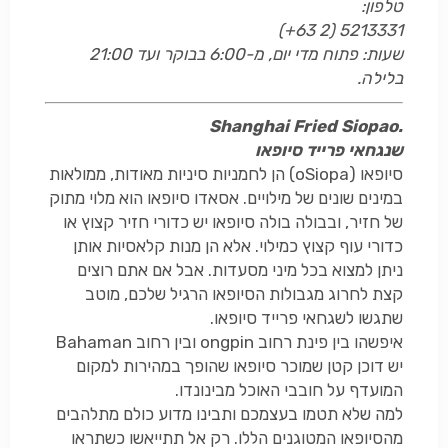
טלפון:
(+63 2) 5213331
שעות: פתוח מדי יום, מ-6:00 בבוקר ועד 21:00
בלילה.
Shanghai Fried Siopao.
שנגחאי פרייד סיופאו
סיופאו (
Siopa
o
) הן לחמניות סיניות מאודות, ממולאות
במינים שונים של מילויים. אסאדו סיופאו הוא מלוי מתוק
של חזיר, ובבולה בולה סיופאו יש כדורי חזיר קצוץ או
כדורי עוף קצוץ כמילוי. אלא הן מנות קלאסיות אותן
ניתן למצוא בכל מיני מסעדות. אבל אם אתם רוצים
קצת לחרוג מגבולות הסיופאו הרגיל שלכם, מוטב
שתגשו לשגחאי פרייד סיופאו.
איפשהו בין פינת רחוב
ongpin
ובין רחוב
Bahaman
יש דוכן קטן שמוכר סיופאו שהופך במהירות למקום
המועדף על חובבי האוכל מבינונדו.
למה שלא תטמו בעצמכם ותבינו מדוע כולם מתלהבים
מהסיופאו המטוגנים הללו. רק אל תתייאשו כשתראו