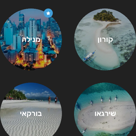
קורון
מנילה
שירגאו
בורקאי