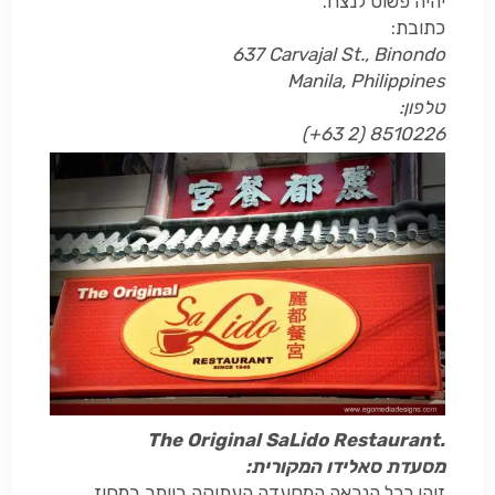
יהיה פשוט לנצח.
כתובת:
637 Carvajal St., Binondo
Manila, Philippines
טלפון:
(+63 2) 8510226
The Original SaLido Restaurant.
מסעדת סאלידו המקורית:
זוהי ככל הנראה המסעדה העתיקה ביותר במחוז