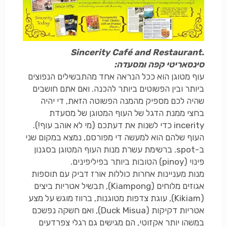
Sincerity Café and Restaurant.
סינסאריטי קפה ומסעדה:
עוף מטוגן הוא ככל הנראה אחד מהתבשילים הנפוצים
ביותר ובין הפשוטים ביותר להכנה. ואם אתם חושבים
שהיה לכם מספיק מהמנה הפשוטה הזאת, די יהיה
בחצי ממנת הדגל של העוף המטוגן של מסעדת
incerity
כדי לשנות את דעתכם (מי לא אוהב עוף!).
העוף שלהם הוא למעשה די מפורסם, נמצא במקום שני
ב-
spot
. ברשימת עשרת מנות העוף המטוגן בסגנון
פינוי (
pinoy
) הטובות ביותר בפיליפינים.
מנות מעניינות אחרות כוללות אורז דביק עם תוספות
אגוזים מלוחים (
Kiampong
), תבשיל אטריות ביצים
(
Kikiam
), עוגת צדפות מטוגנות, ברווז מוגש על מצע
אטריות דקיקות (
Duck Misua
), ואם חשקה נפשכם
במשהו יותר אקזוטי, הם מגישים גם רגלי צפרדעים