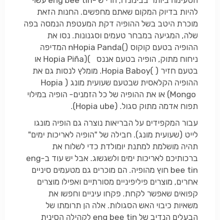
הטעימה ביותר בבינונדו, הרי ש
eng bee tin-
עשוי
להיות בדיוק המקום שאתם מחפשים. החנות הזאת
מוכרת היטב בשל ההופיה דקת המעטפת הנמסה בפה
שלה, המגיעה במבחר טעמים וסגנונות. נסו את
ההופיה בטעם קוקוס (
(
Hopia Panda
n
המדיפה
ניחוח מתוק, הופיה בטעם אננס
(
Hopia Piña)
או
בטעם חזיר (
(
Hopia Baboy
. מומלץ לנסות גם את
ההופיה הקלאסית שבטעם שעועית מונג (
Hopia
Mongo
) או את ההופיה של כל הזמנים- הופיה במילוי
תפוח אדמה מתוק סגול. (
Hopia ube
).
עבור המקפידים על הבריאות נוצרה גם הופיה מונגו
לייט (שעועית מונג). חבילה של "הופיה לאריכות ימים"
תהיה מושלמת למתנת יומולדת כדי לשלוח את
ברכותיכם לאריכות ימים ולשגשוג. אבל יש עוד ב-
eng
bee tin
חוץ מהופיה. הם מוכרים גם מטעמים סיניים
אחרים, מוצרים פיליפיניים מסורתיים ואפילו מוצרים
קפואים שאפשר לקחת. פקחו עיניים וחפשו את
משאיות כיבוי האש הסגולות. אלה הן תרומתו של
הבעלים הנדיב של
eng bee tin
לקהילה הסינית