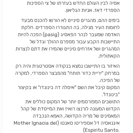
אסיה לבין העולם החדש בעזרתו של צי הספינות
הספרדי דאז, אניות הגליאון.
בימים ההם, מהגרים סיניים לא הורשו להכנס מבעד
לחומות העיר מנילה, בה התגוררו הספרדים. חלקת
האדמה שמעבר לנהר הפאסיג (
pasig
) הפכה להיות
התיישבות הקבע עבור מספרם ההולך וגדל של
המהגרים ושל אזרחים סיניים שהמירו את דתם לנצרות
הקאתולית.
האיזור בו התיישבו נמצא בנקודה אסטרטגית והיה רק
במרחק "יריית כדור תותח" מהמבצר הספרדי, למקרה
של הפיכה.
המקום קיבל את השם "איסלה דה בינונדו" או בקיצור
"בינונדו".
התושבים המפורסמים יותר של המקום כוללים את
הקדוש המעונה לורנצו רואיז ואת המייסדת של קהל
המאמינים של מריה הקדושה, האמא הנכבדה
איגנאסיה דל אספיריטו סאנטו (
Mother Ignacia del
)
Espiritu Santo.