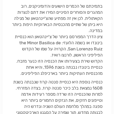
בתמיכתם של הכמרים הישועים והדומיניקנים, רוב
המהגרים והסוחרים הסיניים המירו את דתם לנצרות
הקאתולית. לכן אין זה מפתיע שהצ'יינהטאון של מנילה
היא ביתן של שתיים מהכנסיות הבארוקיות היפות ביותר
במדינה.
ציון הדרך המפורסם ביותר של צ'יינהטאון הוא כנסיית
בינונדו או בשמה הלועזי:
the Minor Basilica de
San Lorenzo Ruiz
, הקרויה על שמו של הקדוש
הפיליפיני הראשון, לורנצו רואיז.
הקדוש שירת בצעירותו את הכנסיה הזו כנער מזבח.
כנסיית בינונדו נבנתה בשנת 1596, והיא אחת
מהכנסיות העתיקות ביותר בארכיפלג הפיליפינים.
כנסייה נוספת היא כנסיית סנטה קרוז שנבנתה בשנת
1608 נמצאת בלב כיכר סנטה קרוז, בצדה המזרחי.
למרות שהכנסייה הזו שרדה מספר רעידות אדמה
וטייפונים חזקים, את הנזקים החמורים ביותר היא
ספגה במהלך מלחמת העולם השניה ונדרש היה
לבנותה מחדש, תוך שמירה על הסגנון הארכיטקטוני