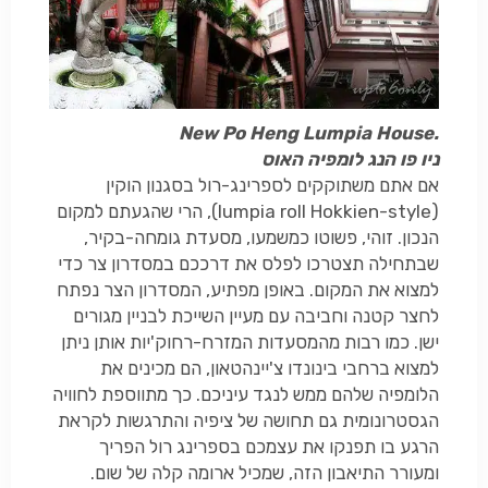
New Po Heng Lumpia House.
ניו פו הנג לומפיה האוס
אם אתם משתוקקים לספרינג-רול בסגנון הוקין
(
lumpia roll Hokkien-style
), הרי שהגעתם למקום
הנכון. זוהי, פשוטו כמשמעו, מסעדת גומחה-בקיר,
שבתחילה תצטרכו לפלס את דרככם במסדרון צר כדי
למצוא את המקום. באופן מפתיע, המסדרון הצר נפתח
לחצר קטנה וחביבה עם מעיין השייכת לבניין מגורים
ישן. כמו רבות מהמסעדות המזרח-רחוק'יות אותן ניתן
למצוא ברחבי בינונדו צ'יינהטאון, הם מכינים את
הלומפיה שלהם ממש לנגד עיניכם. כך מתווספת לחוויה
הגסטרונומית גם תחושה של ציפיה והתרגשות לקראת
הרגע בו תפנקו את עצמכם בספרינג רול הפריך
ומעורר התיאבון הזה, שמכיל ארומה קלה של שום.