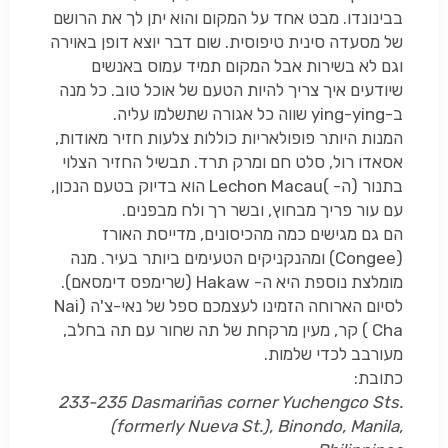
בבינונדו. מבט אחד על המקום והוא יתן לך את הרושם
של מסעדה סינית טיפוסית. שום דבר יוצא דופן באוירה
וגם לא בשירות אבל המקום תמיד עמוס באנשים
שיודעים איך צריך להיות הטעם של אוכל טוב. כל מנה
ב-
ying-ying
שווה כל אגורה שתשלמו עליה.
המנות היותר פופולאריות כוללות צלעות חזיר מאודות,
אסאדו רול, סלט חם ומרק תרד. תבשיל החזיר הצלוי
בתנור (ה-
(
Lechon Macau
הוא בדיוק בטעם הנכון,
עם עור פריך מבחוץ, ובשר רך ולח מבפנים.
הם גם מגישים כמה מהכיסונים, מדייסת האורז
(
Congee
) ומהנקניקים הטעימים ביותר בעיר. מנה
מומלצת נוספת היא ה-
Hakaw
(שרימפס דימסאם).
לסיום הארוחה הזמינו לעצמכם ספל של נאי-צ'ה (
Nai
Cha
) קר, מעין מרקחת של תה שחור עם תה בחלב,
מעורבב לכדי שלמות.
כתובת:
233-235 Dasmariñas corner Yuchengco Sts.
(formerly Nueva St.), Binondo, Manila,