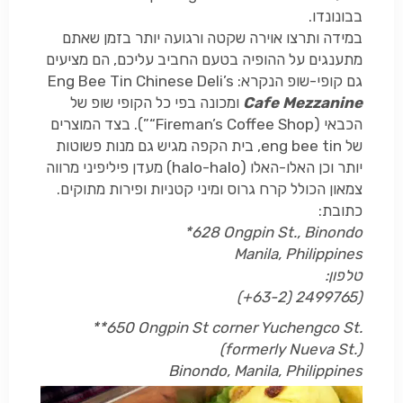
בבונונדו.
במידה ותרצו אוירה שקטה ורגועה יותר בזמן שאתם
מתענגים על ההופיה בטעם החביב עליכם, הם מציעים
גם קופי-שופ הנקרא:
Eng Bee Tin Chinese Deli’s
Cafe Mezzanine
ומכונה בפי כל הקופי שופ של
הכבאי (
“Fireman’s Coffee Shop
”
). בצד המוצרים
של
eng bee tin
, בית הקפה מגיש גם מנות פשוטות
יותר וכן האלו-האלו (
(halo-halo
מעדן פיליפיני מרווה
צמאון הכולל קרח גרוס ומיני קטניות ופירות מתוקים.
כתובת:
*628 Ongpin St., Binondo
Manila, Philippines
טלפון:
(+63-2) 2499765)
**650 Ongpin St corner Yuchengco St.
(formerly Nueva St.)
Binondo, Manila, Philippines