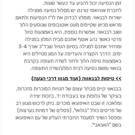
זמן הנסיעה יכול להגיע עד כעשר שעות.
לחברת
אוהיאמי טרנס
יש מסלול נסיעה ממנילה
ישירות לבנאווי. מומלץ לבדוק את לו"ז הנסיעות ולתאם
מראש מכיוון שקיימים מעט אוטובוסים שנוסעים הלוך
ושוב לבנאווי. אפשרות נוספת, היא באמצעות טיול
פרטי כאשר נהג אוסף אתכם מבית המלון במנילה
ומחזיר אתכם למנילה בסיום הטיול שבד"כ אורך 3-4
ימים. הדרך הקצרה והעדיפה על המון מטיילים היא
באמצעות טיסה הלוך וחזור לשדה תעופה בקרבת
בנאווי ומשם נסיעה לבית המלון/שדה התעופה.
>> טיסות לבנאווה (ועוד מגוון דרכי הגעה)
בבנאווי קיים מבחר עצום של חנויות המוכרות מזכרות,
בעיקר של גלופות עץ בעבודת יד, בזכות יצירה
ומלאכה זו שבט האיפוגאו מוכרים. ניתן לרכוש מגוון רב
של פריטים כולל "בולואי", (פסלים של דמויות נערצות)
וספסל השייך למעמד החברתי העליון של עם האיפוגאו
בשם "האגאבי".