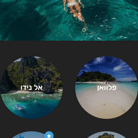
פלוואן
אל נידו