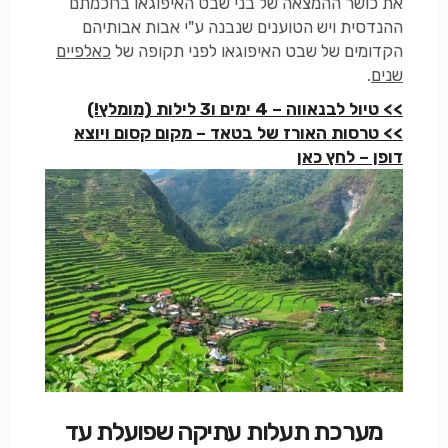
את כושר ההמצאה של בני שבט האיפוגאו בחכמתם
ההנדסית ויש הטוענים שנבנה ע"י אבות אבותיהם
הקדומים של שבט האיפוגאו לפני תקופה של
כאלפיים
שנים
.
>> טיול לבנאווה – 4 ימים ו3 לילות (מומלץ!)
>> טרסות האורז של בטאד – מקום קסום ויוצא
דופן – לחץ כאן
מערכת תעלות עתיקה שפועלת עד