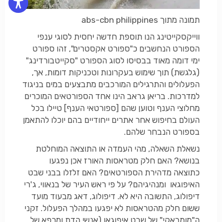
תמונה מתוך abs-cbn philippines
ווייקסקייטינג הנו תוספת חדשה יחסית לסוגי ענפי
הספורט הנחשבים כ"ספורט אקסטרים", זהו ספורט
ימי דומה מאוד בבסיסו לסוג הספורט "סקייטבורדינג"
(גלגשת) תוך שימוש בעקרונות וטכניקות דומות, אך,
הפעלולים והתרגילים המורכבים מתבצעים במים בניגוד
למדרכות. בריאן גראב הינו אחד הספורטאים המוכרים
מחלוצי הענף וטוען שהם [ספורטאי הענף] טיילו בכל
העולם בחיפוש אחר אתרים ייחודיים בהם יוכלו להתאמן
בספורט הנבחר שלהם.
נשאלת השאלה, מהי העמדה או התוצאה המוחלטת
בנושא? האם חלק מטראסות האורז אכן נפגעו
כתוצאה מדהירת הספורטאים? האם זלזלו בבני שבט
האיפוגאו ומנהיגיהם? על פי ראש העיר של בנאווי, ג'רי
דיפולוג, התשובה היא לא. דיפולוג, דאג מבעוד מועד
ששום חלק מהטראסות לא יפגעו במהלך הפעלול. זקני
ה"מומבאקי" של שבט איפוגאו (אנשי הדת ומרפא של