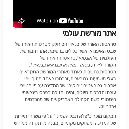
אתר מורשת עולמי
טראסות האורז של בנאווי הם חלק מטרסות האורז של
שבט האיפוגאו אשר כלולים ברשימת אתרי המורשת
העולמית של
אונסקו (
טראסות האורז של
הקורדיליירה,
בטאד, מאיויאו ובנגאאן בבנאווי)
.
הטרסות נחשבות לאחד מאתרי המורשת החקלאיים
בעלי משמעות גלובאלית, ונבחרו לאחד מתוך שני
אתרים גלובאליים "ירוקים" של המדינה על פי מטיילי
עולם והדרכות טיולים, והינו הזוכה בפרס בינלאומי
היסטורי בשם הקהילה האמריקאית של מהנדסים
אזרחיים.
המקום מוכר כ"פלא תבל השמיני" על פי משרדי תיירות
של המדינה ומשווקים מקומיים. מבנה מרתק זה ממחיש