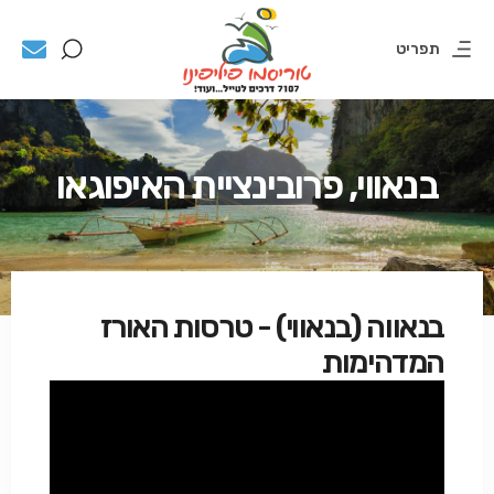
תפריט
בנאווי, פרובינציית האיפוגאו
בנאווה (בנאווי) - טרסות האורז
המדהימות