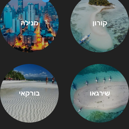
קורון
מנילה
שירגאו
בורקאי