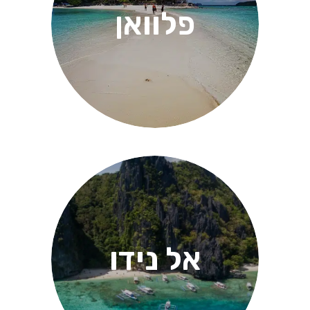
פלוואן
אל נידו