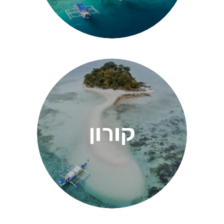
קורון