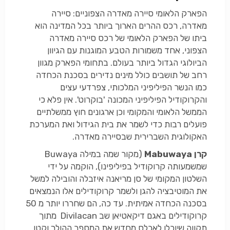
הפארק הלאומי סיירה מאדרה הצפוניים: סיירה
מאדרה, רכס ההרים הארוך ביותר בכל המדינה הוא
ביתו של הפארק הלאומי של רכס סיירה מאדרה
הצפוני, אחד משמורות הטבע המוגנות עם הגיוון
הביולוגי הגדול ביותר בעולם. בתחומי הפארק מגוון
רחב של תושבים כולל מינים נדירים בסכנת הכחדה
כמו הנשר הפיליפיני המלכותי, צפרדעי עצים
והקרוקודיל הפיליפיני המכונה 'בוקרוט'. אין פלא כי
הממשל הלאומי והמקומי וכן ארגונים חוץ ממשלתיים
פועלים רבות כדי לשמר את בית הגידול ואת המערכת
האקולוגית השברירית שבסיירה מאדרה.
קרן Mabuwaya
(מקור שמה במילה Buwaya
שמשמעותה קרוקודיל בפיליפינו), הוקמה על ידי
השלטון המקומי של סן מריאנה איזבלה והובילה למשל
את המוטיבציה להגן ולשמר קרוקודילים אלו הנמצאים
בסכנה הכחדה אמיתית. עד כה, הם שחררו יותר מ 50
קרוקודילים באגם דיקאטיאן שב Divilacan מתוך
תקווה שיוכלו לאכלס מחדש את המספר ההולך וקטן