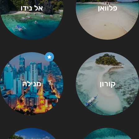
פלוואן
אל נידו
קורון
מנילה