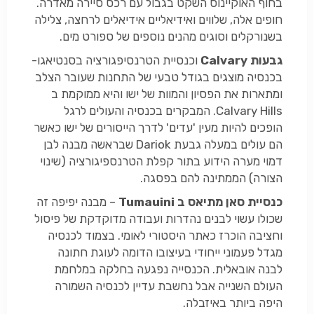
בחוף האוקיינוס השקט בגבול עם רכס סיירה מאדרה.
חופים אלה, שלווים ואידיאליים אידיאלים לרחצה, צלילה
בשנורקלים וסוגים מהנים נוספים של ספורט מים.
גבעות Calvary
וכנסיית הטרנסיפגורציה בסנטיאגו-
בכנסיה מוצגים בגודל טבעי של התחנות שעובר הצלב
ומתארות את הפסיון והמוות של ישו והיא ממוקמת ב
Calvary Hills. המבקרים בכנסיה והעולים לרגל
הופכים להיות מעין 'עדים' לדרך הייסורים של ישו כאשר
הם עולים במעלה גבעת Dariok שבראשה מבנה לבן
דמוי מערה הידוע בתור קפלת הטרנספיגורציה (שינוי
הצורה) הממתינה להם בפסגה.
כנסיית סאן מתיאס ב Tumauini
– מבנה יפיפה זה
שכולו עשוי לבנים נהדרות ועבודה מדוקדקת של פיסול
וחציבה הוכרז כאתר היסטורי לאומי. בצמוד לכנסיה
מגדל פעמוני ייחודי בעיצובו הדומה לעוגת חתונה
לבנה אובאלית. הכנסייה נפגעה בחלקה במלחמת
העולם השנייה אבל נחשבת עדיין לכנסיה השמורה
היפה ביותר באיזבלה.