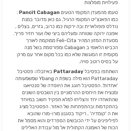
פעילויות מומלצות
טעמו מהמעדן המקומי הטעים
Pancit Cabagan
:
כמו הפאנצ'יט המקומי הרגיל, גם כאן מדובר במנת
נודלס פופולארית ובה ירקות כמו כרוב, גזרים, בצלים ,
אפונה ירוקה שטוחה ומעליהם ביצי שלו ועור חזיר פריך.
מסעדת המזון המהיר Feli-Cita ממוקמת לאורך
הכביש הלאומי ב Cabagan ומפורסמת בשל מנה
מקומית זו המוגשת שלא כמו בכל מקום אחר עם מרק
על בסיס רוטב סויה.
השתתפו בפסיבל
Pattaraday
באיזבלה: פסטיבל
Pattaraday הוא מילה בשפת ה Ybang שמשמעותה
'אחדות'. הפסטיבל חוגג את היווסדה של סנטיאגו
ומנציח את היחסים ההרמוניים בין השבטים השונים
שהתאחדו יחד והצליחו למלא תפקיד חשוב במיוחד
בהתקדמות ובהתפתחות של האזור. הפסטיבל מציג
את ה 'קומדיה' , ריקוד בסגנון מורו-מורו שהובא
לפיליפינים על ידי הכובשים הספרדים והוא מסמל את
הכוח של האמונה הקתולית אל מול עבודת האלילים