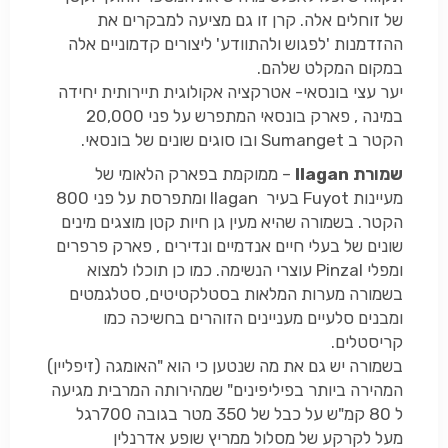
של זוחלים אלה. קרן זו גם מציעה למבקרים את
ההזדמנות 'לפגוש ולהתוודע' ליצורים קדמוניים אלה
במקום המקלט שלהם.
יער עצי בונסאי- אטרקציה אקולוגית תיירותית יחידה
במינה , פארק בונסאי המתפרש על פני 20,000
הקטר ב Sumanget ובו סוגים שונים של בונסאי.
שמורת Ilagan
– ממוקמת בפארק הלאומי של
מעיינות Fuyot בעיר Ilagan ומתפרסת על פני 800
הקטר. בשמורה שהיא מעין גן חיות קטן מוצגים מינים
שונים של בעלי חיים אנדמיים ונדירים , פארק פרפרים
ומפלי Pinzal עוצרי הנשימה. כמו כן תוכלו למצוא
בשמורה מערות המלאות בסטלקטיטים, סטלגמטים
ומבנים סלעיים מעניינים הזוהרים בחשיכה כמו
קריסטלים.
בשמורה יש גם את מה שנטען כי הוא "האומגה (זיפליין)
המהירה ביותר בפיליפינים" שמהירותה המרבית מגיעה
ל 80 קמ"ש על כבל של 350 מטר בגובה 700רגל
מעל לקרקע של מסלול ממריץ שופע אדרנלין