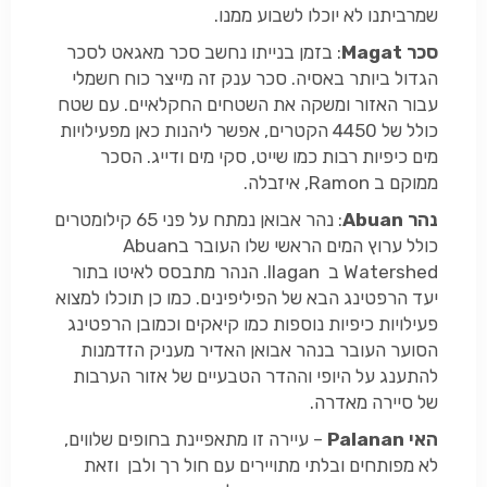
שמרביתנו לא יוכלו לשבוע ממנו.
סכר Magat
: בזמן בנייתו נחשב סכר מאגאט לסכר
הגדול ביותר באסיה. סכר ענק זה מייצר כוח חשמלי
עבור האזור ומשקה את השטחים החקלאיים. עם שטח
כולל של 4450 הקטרים, אפשר ליהנות כאן מפעילויות
מים כיפיות רבות כמו שייט, סקי מים ודייג. הסכר
ממוקם ב Ramon, איזבלה.
נהר Abuan
: נהר אבואן נמתח על פני 65 קילומטרים
כולל ערוץ המים הראשי שלו העובר בAbuan
Watershed ב Ilagan. הנהר מתבסס לאיטו בתור
יעד הרפטינג הבא של הפיליפינים. כמו כן תוכלו למצוא
פעילויות כיפיות נוספות כמו קיאקים וכמובן הרפטינג
הסוער העובר בנהר אבואן האדיר מעניק הזדמנות
להתענג על היופי וההדר הטבעיים של אזור הערבות
של סיירה מאדרה.
האי Palanan
– עיירה זו מתאפיינת בחופים שלווים,
לא מפותחים ובלתי מתויירים עם חול רך ולבן וזאת