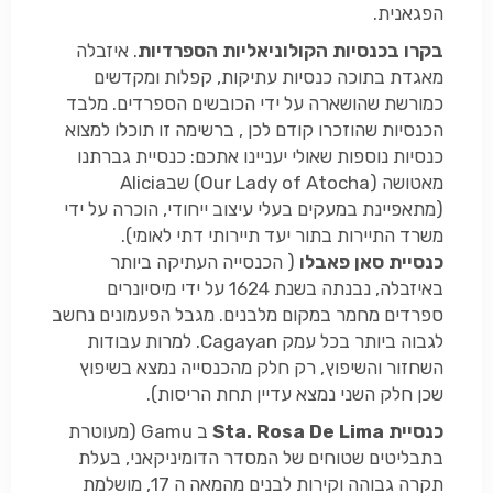
הפגאנית.
בקרו בכנסיות הקולוניאליות הספרדיות
. איזבלה
מאגדת בתוכה כנסיות עתיקות, קפלות ומקדשים
כמורשת שהושארה על ידי הכובשים הספרדים. מלבד
הכנסיות שהוזכרו קודם לכן , ברשימה זו תוכלו למצוא
כנסיות נוספות שאולי יעניינו אתכם: כנסיית גברתנו
מאטושה (Our Lady of Atocha) שבAlicia
(מתאפיינת במעקים בעלי עיצוב ייחודי, הוכרה על ידי
משרד התיירות בתור יעד תיירותי דתי לאומי).
כנסיית סאן פאבלו
( הכנסייה העתיקה ביותר
באיזבלה, נבנתה בשנת 1624 על ידי מיסיונרים
ספרדים מחמר במקום מלבנים. מגבל הפעמונים נחשב
לגבוה ביותר בכל עמק Cagayan. למרות עבודות
השחזור והשיפוץ, רק חלק מהכנסייה נמצא בשיפוץ
שכן חלק השני נמצא עדיין תחת הריסות).
כנסיית Sta. Rosa De Lima
ב Gamu (מעוטרת
בתבליטים שטוחים של המסדר הדומיניקאני, בעלת
תקרה גבוהה וקירות לבנים מהמאה ה 17, מושלמת