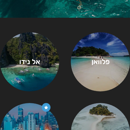
פלוואן
אל נידו