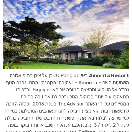
Amorita Resort
באי Panglao
:
שוכן על צוק בחוף אלונה,
משמעות השם – Amorita – "אהובתי הקטנה". המלון נהנה מנוף
נהדר אל השקיע ומהצצה חטופה אל האי Siquijor, ובזכותו
תתאהבו עוד יותר בבוהול. המלון זכה לתואר זוכה בחירת
המטיילים על ידי האתר TripAdvisor בשנת 2013, וככזה הזוכה
לתשואות רבות הוא מציע חבילה לזוגות אוהבים המושלמת במיוחד
למי שרוצה לבלות באי את חופשת ירח הדבש שלו. החבילה כוללת
לינה ל 2 לילות / 3 ימים, העברות הלוך ושוב, ארוחת בוקר בופה
במסעדת המלון- Saffron, מסג' רומנטי זוגי אחד לשעה ואורחת