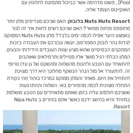
Pool) , פשוט מדהימה אשר כביכול מתמזגת לחלוטין עם
האוקיינוס הצמוד אליה.
Nuts Huts Resort בלובוק
: האם שניכם מעדיפים מלון יותר
מחוספס ופחות מפואר? האם שניכם רוצים לחוות איך זה לגור
באמצע היער אפילו לכמה ימים בלבד? מלון Nuts Huts הממוקם
לגדות נהר לובוק המפורסם, יעשה עבורכם את העבודה בזכות
המתקנים הבסיסיים שהוא מציע וצוות העובדים הידידותי והנעים.
המלון הבלתי רגיל מושך אליו מטיילים ותרמילאים שאוהבים
להתאחד עם הטבע וליהנות מהשלווה ומהשקט של גן עדן טרופי
זה. להתעורר אל מול הנהר הנשקף מחלונך היא דרך מצוינת
להתחיל את היום. מאחר והמלון ממוקם במרכז בוהול זוהי נקודת
התחלה מצוינית לכמה מהסיורים באי. השלווה וההתרגעות
ששניכם חולמים עליה בזמן שאתם מתאחדים עם הטבע מושלמת
במיוחד והיא בהישג ידכם כאשר אתם בוחרים ב Nipa Huts
Resort.