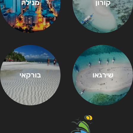
קורון
מנילה
שירגאו
בורקאי