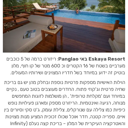
Eskaya Resort באי Panglao
: ריזורט ברמה של 5 כוכבים
מערביים בשטח של 16 הקטרים וכ 600 מטר של קו חוף, מלון
בוטיק זה ידוע במיוחד בשל חדריו המצוינים ושירותיו המעולים.
הוילות האישיות מספקות פרטיות נוספת ובחלק מהן יש גם בריכת
שחיה פרטית וג'קוזי פתוח. החדרים מעוצבים בטוב טעם , נקיים
במיוחד ועם 'מקלחת טרופית' , הן מושלמות לזוגות המחפשים
מנוחה, רגיעה ואינטמיות. הריזורט מספק ומארגן פעילויות נופש
כיפיות כמו צלילה עם שנורקלים, צלילת עומק, ג'ט סקי וסיורים בין
איים. ספריה קטנה, חדר אוכל שכולו זכוכית המציע מנות מצוינות
והאטרקציה העיקרית של המלון – בריכת קצה נעלם (Infinity