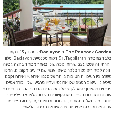
The Peacock Garden ב Baclayon
: במרחק 15 דקות
בלבד מהבירה Tagbilaran, ו 5 דקות מכנסיית Baclayon, מלון
יוקרתי זה שמציע גם שירותי ספא שוכן באתר מבודד בקצה גבעה
וזוכה לביקורים מצד סלבריטאים ואנשי שם ידועים מקומיים. המלון
משלב בין האיכויות הטובות ביותר של סגנון אירופאי ואירוח וקסם
פיליפיני, עיצוב הפנים שלו אלגנטי ועדיין מרגיע ושליו וכולל אפילו
פריטים מהאוסף האקלקטי של בעל הבית הגרמני המורכב מפרטי
אומנות ומזכרות השייכים או הקשורים בגיבור הלאומי הפיליפיני-
חוזה . פ. ריזאל. מתמונות, שולחנות וכסאות עתיקים ועד ציורים
אמנותיים וחרבות אמיתיות ששימשו את הגיבור הלאומי.