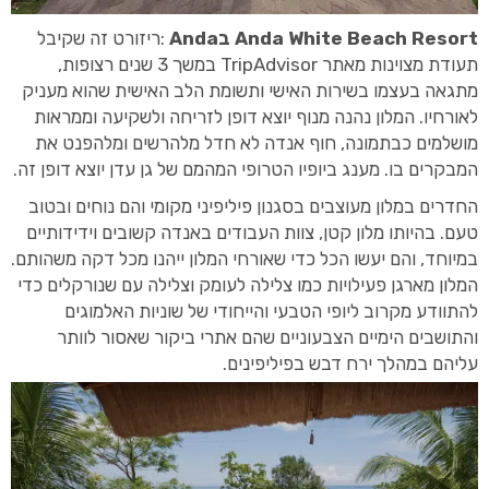
Anda White Beach Resort בAnda
:ריזורט זה שקיבל
תעודת מצוינות מאתר TripAdvisor במשך 3 שנים רצופות,
מתגאה בעצמו בשירות האישי ותשומת הלב האישית שהוא מעניק
לאורחיו. המלון נהנה מנוף יוצא דופן לזריחה ולשקיעה וממראות
מושלמים כבתמונה, חוף אנדה לא חדל מלהרשים ומלהפנט את
המבקרים בו. מענג ביופיו הטרופי המהמם של גן עדן יוצא דופן זה.
החדרים במלון מעוצבים בסגנון פיליפיני מקומי והם נוחים ובטוב
טעם. בהיותו מלון קטן, צוות העבודים באנדה קשובים וידידותיים
במיוחד, והם יעשו הכל כדי שאורחי המלון ייהנו מכל דקה משהותם.
המלון מארגן פעילויות כמו צלילה לעומק וצלילה עם שנורקלים כדי
להתוודע מקרוב ליופי הטבעי והייחודי של שוניות האלמוגים
והתושבים הימיים הצבעוניים שהם אתרי ביקור שאסור לוותר
עליהם במהלך ירח דבש בפיליפינים.