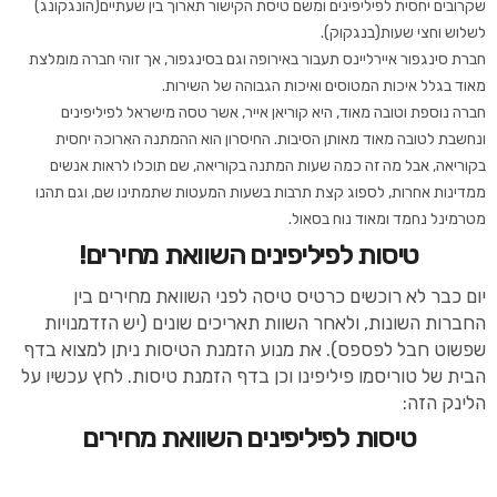
שקרובים יחסית לפיליפינים ומשם טיסת הקישור תארוך בין שעתיים(הונגקונג)
לשלוש וחצי שעות(בנגקוק).
חברת סינגפור איירליינס תעבור באירופה וגם בסינגפור, אך זוהי חברה מומלצת
מאוד בגלל איכות המטוסים ואיכות הגבוהה של השירות.
חברה נוספת וטובה מאוד, היא קוריאן אייר, אשר טסה מישראל לפיליפינים
ונחשבת לטובה מאוד מאותן הסיבות. החיסרון הוא ההמתנה הארוכה יחסית
בקוריאה, אבל מה זה כמה שעות המתנה בקוריאה, שם תוכלו לראות אנשים
ממדינות אחרות, לספוג קצת תרבות בשעות המעטות שתמתינו שם, וגם תהנו
מטרמינל נחמד ומאוד נוח בסאול.
טיסות לפיליפינים השוואת מחירים!
יום כבר לא רוכשים כרטיס טיסה לפני השוואת מחירים בין
החברות השונות, ולאחר השוות תאריכים שונים (יש הזדמנויות
שפשוט חבל לפספס). את מנוע הזמנת הטיסות ניתן למצוא בדף
הבית של טוריסמו פיליפינו וכן בדף הזמנת טיסות. לחץ עכשיו על
הלינק הזה:
טיסות לפיליפינים השוואת מחירים