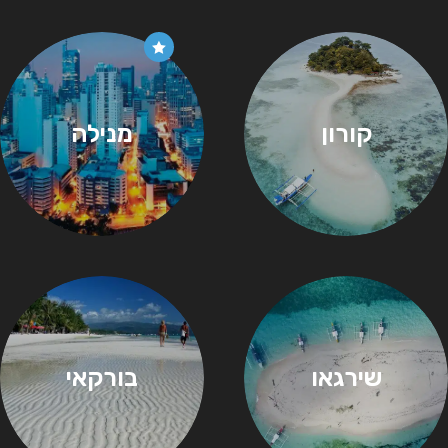
קורון
מנילה
שירגאו
בורקאי