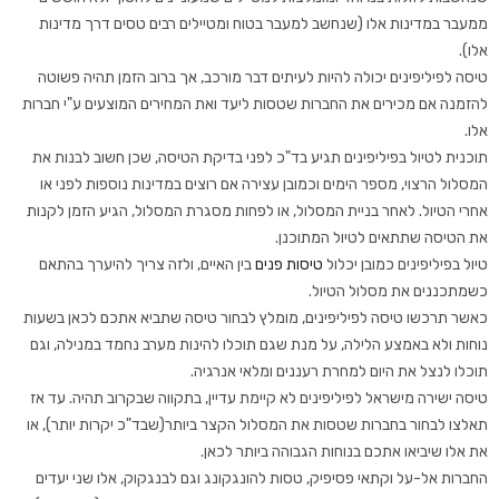
ממעבר במדינות אלו (שנחשב למעבר בטוח ומטיילים רבים טסים דרך מדינות
אלו).
טיסה לפיליפינים יכולה להיות לעיתים דבר מורכב, אך ברוב הזמן תהיה פשוטה
להזמנה אם מכירים את החברות שטסות ליעד ואת המחירים המוצעים ע"י חברות
אלו.
תוכנית לטיול בפיליפינים תגיע בד"כ לפני בדיקת הטיסה, שכן חשוב לבנות את
המסלול הרצוי, מספר הימים וכמובן עצירה אם רוצים במדינות נוספות לפני או
אחרי הטיול. לאחר בניית המסלול, או לפחות מסגרת המסלול, הגיע הזמן לקנות
את הטיסה שתתאים לטיול המתוכנן.
טיול בפיליפינים כמובן יכלול
טיסות פנים
בין האיים, ולזה צריך להיערך בהתאם
כשמתכננים את מסלול הטיול.
כאשר תרכשו טיסה לפיליפינים, מומלץ לבחור טיסה שתביא אתכם לכאן בשעות
נוחות ולא באמצע הלילה, על מנת שגם תוכלו להינות מערב נחמד במנילה, וגם
תוכלו לנצל את היום למחרת רעננים ומלאי אנרגיה.
טיסה ישירה מישראל לפיליפינים לא קיימת עדיין, בתקווה שבקרוב תהיה. עד אז
תאלצו לבחור בחברות שטסות את המסלול הקצר ביותר(שבד"כ יקרות יותר), או
את אלו שיביאו אתכם בנוחות הגבוהה ביותר לכאן.
החברות אל-על וקתאי פסיפיק, טסות להונגקונג וגם לבנגקוק, אלו שני יעדים