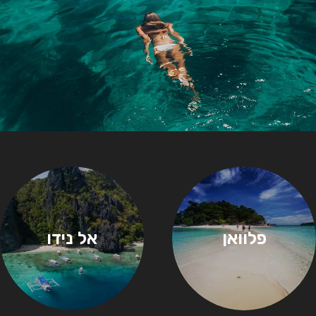
פלוואן
אל נידו