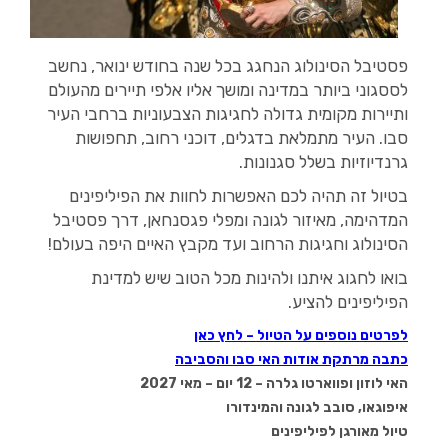
פסטיבל הסינולוג הנחגג בכל שנה בחודש ינואר, נחשב
לססגוני ביותר במדינה ומושך אליו אלפי תיירים מהעולם
ותיירות מקומית גדולה לחגיגות הצבעוניות ברחבי העיר
סבו. העיר מתמלאת בדגלים, דוכני רחוב, תחפושות
גרנדיוזיות בשלל סגנונות.
בטיול זה תהיה לכם האפשרות לחוות את הפיליפינים
המדהימה, מאיזור לגונה ומפלי פגסנחאן, דרך פסטיבל
הסינולוג וחגיגות הרחוב ועד מקבץ האיים היפה בעולם!
בואו לחגוג איתנו ולהינות מכל הטוב שיש למדינת
הפיליפינים להציע.
לפרטים נוספים על הטיול –
לחץ כאן
כתבה מרתקת אודות האי סבו והסביבה
האי לוזון ופווארטו גלרה – 12 יום –
מאי 2027
איפוגאו, סובב לגונה והמינדורו
טיול מאורגן לפיליפינים