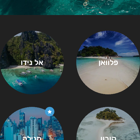
פלוואן
אל נידו
קורון
מנילה