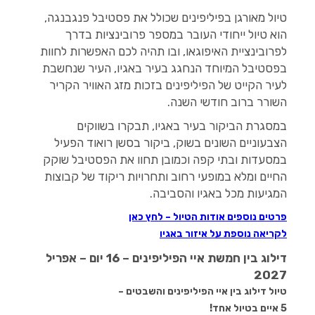
טיול מאורגן בפיליפינים שכולל את פסטיבל פנגבנגה,
הוא טיול ייחודי העובר במספר פרובינציות בדרך
לפרובינציית האיפוגאו, ובו תהיה לכם האפשרות לחוות
בפסטיבל המיוחד הנחגג בעיר באגיו, העיר שנחשבת
לעיר הקייט של הפיליפינים בזכות מזג האוויר הקריר
השורר ברוב חודשי השנה.
במסגרת הביקור בעיר באגיו, תבקרו בשווקים
הצבעוניים השונים בשוק, ביקור בסשן רואוד הפעיל
במסעדות ובתי קפה וכמובן תחוו את הפסטיבל שוקק
החיים ומלא במופעי רחוב ותחרויות ריקוד של קבוצות
המגיעות מכל באגיו והסביבה.
פרטים נוספים אודות הטיול – לחץ כאן
לקריאה נוספת על איזור באגיו
דילוג בין חמשת איי הפיליפינים – 16 יום – אפריל
2027
טיול דילוג בין איי הפיליפינים והשבטים –
5 איים בטיול אחד!