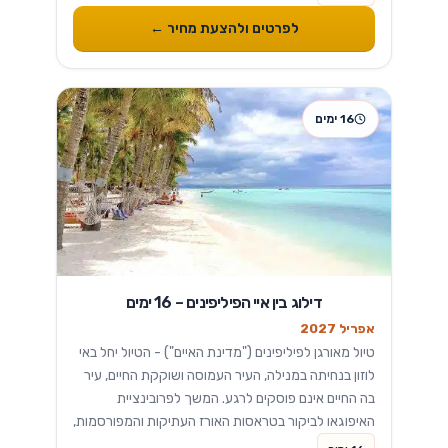
סוסים להר הגעש...
לפרטים ולהצעת מחיר ←
16 ימים
דילוג בין איי הפיליפינים – 16 ימים
אפריל 2027
טיול מאורגן לפיליפינים ("מדינת האיים") - הטיול יחל באי
לוזון בנחיתה במנילה, העיר העמוסה ושוקקת החיים, עיר
בה החיים אינם פוסקים לרגע. המשך לפרובינציית
האיפוגאו לביקור בטראסות האורז העתיקות והמפורסמות,
שם תוכלו ללמוד ולחוות את חייהם של יליד המקום ולספוג