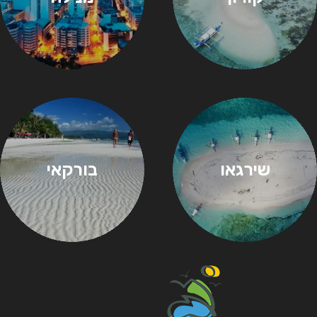
שירגאו
בורקאי