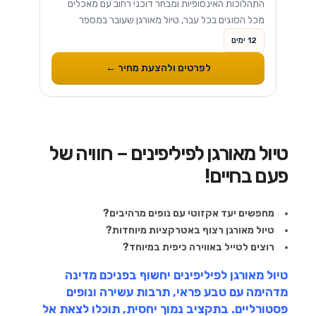
התהלוכות האינסופיות ומבחר דוכני רחוב עם מאכלים
מכל הסוגים בכל עבר, טיול מאורגן שעובר במספר
פרובינציות, כפרים, מפגשים עם אנשים מקסימים וסיום
12 ימים
בנופש מפנק באי היפה בעולם...
לפרטים ולהצעת מחיר ←
טיול מאורגן לפיליפינים – חוויה של
פעם בחיים!
מחפשים יעד אקזוטי עם נופים מרהיבים?
טיול מאורגן רצוף באטרקציות מיוחדות?
רוצים לטייל באווירה כיפית במיוחד?
טיול מאורגן לפיליפינים יחשוף בפניכם מדינה
מדהימה עם טבע פראי, תרבות עשירה ונופים
פסטורליים. בתקציב נמוך יחסית, תוכלו לצאת אל