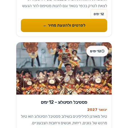
לצאת לטרק בכפר בטאד וגם להנות מטיפוס להר הגעש
תאאל המפורסם, בנוסף למפלי פגסנחאן עם השייט
12 ימים
הפסטוראלי...
לפרטים ולהצעת מחיר ←
12 ימים
פסטיבל הסינולוג – 12 ימים
ינואר 2027
טיול מאורגן לפיליפינים בשילוב פסטיבל הסינולוג הוא טיול
מרגש של גוונים, ריחות, אנשים ורחובות הצבעוניים.