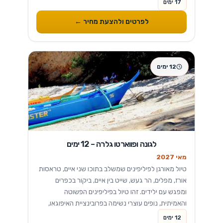
17 ימים
בנופש וטיולים באי היפה בעולם...
לפרטים ולהצעת מחיר ←
12 ימים
לגונה ופווארטו גלרה – 12 ימים
מאי 2027
טיול מאורגן לפיליפינים שמשלב בתוכו שני איים, טראסות
אורז, מפלים, הר געש, שייט בין איים, ביקור בכפרים
ומפגש עם ילידים. זהו טיול בפיליפינים הפשוטה
והאמיתית, נופים עוצרי נשימה בפרובינציית האיפוגאו,
שייט פסטורלי אל עבר מפלי פגסנחאן, טיפוס על גב
12 ימים