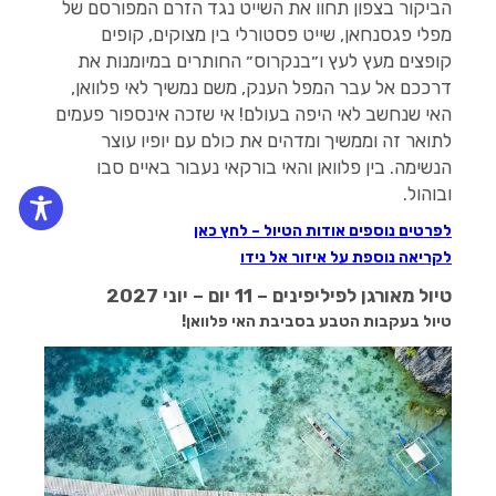
הביקור בצפון תחוו את השייט נגד הזרם המפורסם של
מפלי פגסנחאן, שייט פסטורלי בין מצוקים, קופים
קופצים מעץ לעץ ו״בנקרוס״ החותרים במיומנות את
דרככם אל עבר המפל הענק, משם נמשיך לאי פלוואן,
האי שנחשב לאי היפה בעולם! אי שזכה אינספור פעמים
לתואר זה וממשיך ומדהים את כולם עם יופיו עוצר
הנשימה. בין פלוואן והאי בורקאי נעבור באיים סבו
ובוהול.
לפרטים נוספים אודות הטיול – לחץ כאן
לקריאה נוספת על איזור אל נידו
טיול מאורגן לפיליפינים – 11 יום – יוני 2027
טיול בעקבות הטבע בסביבת האי פלוואן!