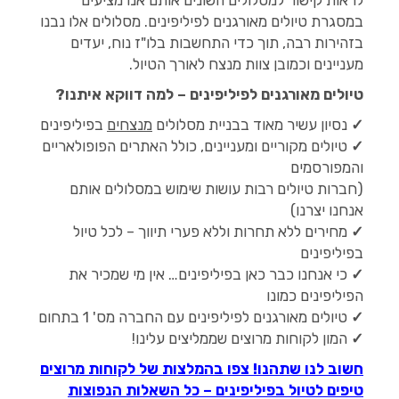
לראות קישור למסלולים השונים אותם אנו מציעים
במסגרת טיולים מאורגנים לפיליפינים. מסלולים אלו נבנו
בזהירות רבה, תוך כדי התחשבות בלו"ז נוח, יעדים
מעניינים וכמובן צוות מנצח לאורך הטיול.
טיולים מאורגנים לפיליפינים – למה דווקא איתנו?
✓
נסיון עשיר מאוד בבניית מסלולים
מנצחים
בפיליפינים
✓
טיולים מקוריים ומעניינים, כולל האתרים הפופולאריים
והמפורסמים
(חברות טיולים רבות עושות שימוש במסלולים אותם
אנחנו יצרנו)
✓
מחירים ללא תחרות וללא פערי תיווך – לכל טיול
בפיליפינים
✓
כי אנחנו כבר כאן בפיליפינים… אין מי שמכיר את
הפיליפינים כמונו
✓
טיולים מאורגנים לפיליפינים עם החברה מס' 1 בתחום
✓
המון לקוחות מרוצים שממליצים עלינו!
חשוב לנו שתהנו! צפו בהמלצות של לקוחות מרוצים
טיפים לטיול בפיליפינים – כל השאלות הנפוצות