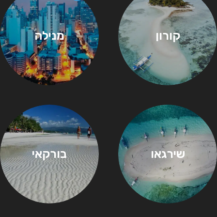
קורון
מנילה
שירגאו
בורקאי