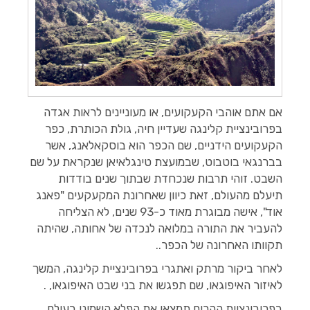
אם אתם אוהבי הקעקועים, או מעוניינים לראות אגדה
בפרובינציית קלינגה שעדיין חיה, גולת הכותרת, כפר
הקעקועים הידניים, שם הכפר הוא בוסקאלאנג, אשר
בברנגאי בוטבוט, שבמועצת טינגלאיאן שנקראת על שם
השבט. זוהי תרבות שנכחדת שבתוך שנים בודדות
תיעלם מהעולם, זאת כיוון שאחרונת המקעקעים "פאנג
אוד", אישה מבוגרת מאוד כ-93 שנים, לא הצליחה
להעביר את התורה במלואה לנכדה של אחותה, שהיתה
תקוותו האחרונה של הכפר..
לאחר ביקור מרתק ואתגרי בפרובינציית קלינגה, המשך
לאיזור האיפוגאו, שם תפגשו את בני שבט האיפוגאו, .
בפרובינציית ההרים תמצאו את הפלא השמיני בעולם.