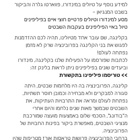
למידע נוסף על טיולים במינדורו, פווארטו גלרה והביקור
בשבט המנגיאן –
מסע למינדורו וטיולים פרטיים חוצי איים בפיליפינים
טיול באיי הפיליפינים בעקבות השבטים
בקלינגה, שם עובר אחד מטיולינו, תהיה לכם ההזדמנות
לפגוש את בני הקלינגה בפרובינציה שרק לא מזמן
נפתחה לעולם!
לכתבות שפורסמו על הפעילות שלנו בקלינגה, מינדורו
וביעדים שונים בפיליפינים ניתן לראות בלינק זה:
>> טוריסמו פיליפינו בתקשורת
קלינגה, הפרובינציה בה היו מלחמות שבטים, היתה
סגורה למבקרים ולא מבחירה וכמובן חוסר תשתיות,
נפתחת לעולם ומראה את התרבויות העתיקות, את
השבטים שבמשך מאות שנים נלחמו והיום אחרי
ה"בודונג", הסכמי שלום באמצעות מועצה שמורכבת
מנציגי השבטים, מאפשרת ביקור בפינות החבויות של
הפרובינציה.
ברחבי הפרובינציה פרושות טראסות אורז מטריפות שהיו