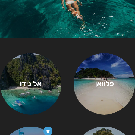
פלוואן
אל נידו