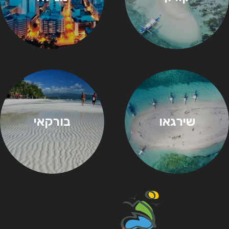
שירגאו
בורקאי