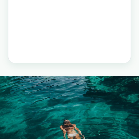
טיול בפיליפינים - 14 ימים ו-13 לילות - מפלי פגסנחאן,
אל-נידו, בורקאי המלצת מסלול
תכנון טיול בפיליפינים 15 ימים
טיול בפיליפינים הכולל את האתרים המפורסמים
והפופולאריים של מדינת האיים הקסומה. טיול העובר
במספר פרובינציות ואתרים מיוחדים וכולל את ״הפלא
השביעי של הטבע״ והאתר המכונה ״הפלא השמיני של
העולם״