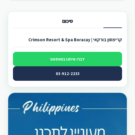
סיכום
קרימסון בורקאי | Crimson Resort & Spa Boracay
דברו איתנו בווטסאפ
03-912-2233