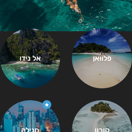
פלוואן
אל נידו
קורון
מנילה