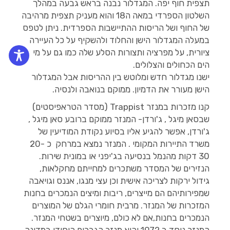
תצפית חוף יפה. המגדלור נבנה בראש גבעה במהלך
השלטון הספרדי במאה ה18 והוא מעניק תצפית מרהיבה
של החוף ושל הריסות ההתיישבות הספרדית. ניתן לטפס
במעלה המגדלור הישן והחלוד ולהשקיף על כל העיירה
ציורית, על מפרציה ותצורות הסלע שלה כמו גם על מי
הים הכחולים והצלולים.
ישנו מגדלור חדש ומלוטש בין ההריסות אבל המגדלור
הישן מעורר את הדמיון. ממוקם בנואבה ולנסיה.
קנו מזכרות במנזר Trappist (מסדר הטראפיסטים)
שבסאן מיגל , ג'ורדן- המנזר ממוקם ברובע סאן מיגל ,
ג'ורדן, אפשר להגיע אליו בסיוע נקודת המודיעין של
משרד התיירות המקומי . המנזר נמצא במרחק כ 20-
30 דקות מהנמל בנסיעה בג'יפני או במונית שירות.
הנזירים של המסדר משתכרים למחייתם מחקלאות,
גידול ירקות לצריכה אישית וכן עצי מנגו, אננס וגויאבה
שמפירותיהם הם מייצרים, ריבות ומיצים הנמכרים בחנות
המזכרות של המנזר. מרבית חומרי הגלם של המוצרים
הנמכרים בחנות,אם לא כולם, מיוצרים בשטחי המנזר.
המנזר נוסד ב 1972 והוא מנזר הגברים היחידי במדינה