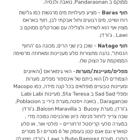
ממוקם ב Pandaraonan, נואבה ולנסיה.
חוף
Baras
– מציע פעילויות מים מרגשות כמו גלישת
רוח ושייט, מים רגועים וחול אבקתי לבן, חוף באראס
מצוין אף הוא לשחייה ולצלילה עם שנורקלים ממוקם ב
Lawi , ג'ורדן.
חוף Natago
– שוכן בין שני הרים, מכונה גם 'החוף
הנסתר', נהנה מתצורות סלע מעניינות ומאחוזה מרשימה
הממוקמת על הצוק שלו.
מפלים/מעיינות/מערות
– האי גימאראס (והאיונים
הצמודים לו) הוא ביתם של אינספור מפלים, מערות
ומעיינות טבעיים מופלאים בכל קנה מידה, כמו Macopo
ומפלי Sad Sad ב Sta Teresa, מעיינות Labi Labi
שבDaragan , בואנה ויסטה,מערת בירי ב Poblacion,
ג'ורדן, מערת Bucoy ב Balcon Maravilla, ג'ורדן
שבה צריך לזחול פנימה כיוון שהכניסה נמוכה מדי ,
במערה סלעי קריסטל זרחוריים – פולטי אור, או סלע
קווארץ וגם אגם קטן בעומק של 6 מטרים ו 5 מטרים
רוחבו. מערת Buho Ramirez ב Lawi, ג'ורדן, שיש לה