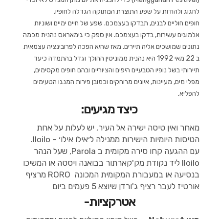
לחגוג ולהודות על שפע התוצרת המתוקה הגדלה לחופיו.
חופים חוליים לבנים, תבדקו בעצמכם. שפע של חיים ימיים ושוניות
אלמוגים עשירות, בדקו בעצמכם. אין ספק כי גימאראס נהנית מכמה
נתונים שמושכים אליה תיירים. מאז שהיא הפכה לפרובינציה עצמאית
ב 22 מאי 1992 היא נהנית ממוניטין ההולך וגדל בהתמדה כיעד
תיירותי בשל נופיו הטבעיים היפים והציוריים ובהם חופים מקסימים,
מפלי מים, מעיינות, איונים מרוחקים וכמובן פירות המנגו הטעימים
להפליא.
כיצד מגיעים:
מאחר ואין טיסה ישירה אל העיר, יש לעלות על אחת
הטיסות היומיות הישירות ממנילה ל׳אילו אילו׳ – lloilo.
עם ההגעה קחו סירה מקומית ב Parola, שעל הנהר
lloilo ליד נקודת מק'קארתור בבואנה ויסטה או המשיכו
בנסיעה או במעבורת המקומית המכונה RORO מרציף
אורטיז לעבר רציף ג'ורדן שיוצא 5 פעמים ביום
אטרקציות-