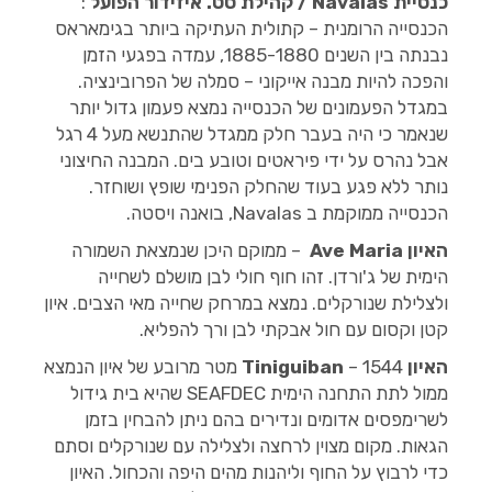
כנסיית
Navalas / קהילת סט. איזידור הפועל
:
הכנסייה הרומנית – קתולית העתיקה ביותר בגימאראס
נבנתה בין השנים 1885-1880, עמדה בפגעי הזמן
והפכה להיות מבנה אייקוני – סמלה של הפרובינציה.
במגדל הפעמונים של הכנסייה נמצא פעמון גדול יותר
שנאמר כי היה בעבר חלק ממגדל שהתנשא מעל 4 רגל
אבל נהרס על ידי פיראטים וטובע בים. המבנה החיצוני
נותר ללא פגע בעוד שהחלק הפנימי שופץ ושוחזר.
הכנסייה ממוקמת ב Navalas, בואנה ויסטה.
האיון
Ave Maria
– ממוקם היכן שנמצאת השמורה
הימית של ג'ורדן. זהו חוף חולי לבן מושלם לשחייה
ולצלילת שנורקלים. נמצא במרחק שחייה מאי הצבים. איון
קטן וקסום עם חול אבקתי לבן ורך להפליא.
האיון
Tiniguiban
– 1544 מטר מרובע של איון הנמצא
ממול לתת התחנה הימית SEAFDEC שהיא בית גידול
לשרימפסים אדומים ונדירים בהם ניתן להבחין בזמן
הגאות. מקום מצוין לרחצה ולצלילה עם שנורקלים וסתם
כדי לרבוץ על החוף וליהנות מהים היפה והכחול. האיון