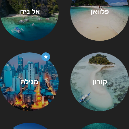
פלוואן
אל נידו
קורון
מנילה