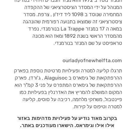
המנוהל על ידי המסדר הציסטרציאני של ההקפדה
המחמירה שנוסד ב 1098 ליד דיז'ון , צרפת. מסדר
ציסטרציאני זה שמוצאו בתנועה רפורמית שהונהגה
במאה ה 17 במנזר La Trappe בנורמנדי, נפרד
מהמסדר הראשי בשנת 1892 ומאז הוא מכונה
טראפיסט על שם המנזר בנורמנדי.
ourladyofnewhelfta.com
תרגלו קליעה למטרה ופעילויות מרטיטת נוספת בפארק
ההרפתקאות של גימארס ב Alaguisoc , ג'ורדן. פארק
ההרפתקאות של גימארס המתפרס על פני 3 קמ"ר הוא
המקום המושלם להמריץ את האדרנלין בפעילויות כמו
פיינטבול, משחקי מלחמה, רכיבה על סוסים, קליעה
למטרה וטיפוס על קירות.
בקרוב מאוד נודיע על פעילויות מדהימות באזור
אילו אילו וגימראס. הישארו מעודכנים באתר.