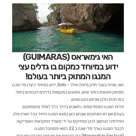
האי גימאראס (GUIMARAS)
ידוע במיוחד כמקום בו גדלים עצי
המנגו המתוק ביותר בעולם!
האי, שהיה בעבר חלק מ׳אילו אילו׳ – lloilo, ידוע במיוחד כיצרן פרי מנגו
המתוק והטעים ביותר שיש, והמוגש במקומות בדרגים הגבוהים ביותר
כמו הבית הלבן וארמון בקינגאהם.
פירות המנגו המפורסמים נחשבים בדרך כלל לאחד מהמתוקים
בעולם אם לא המתוקים שבהם כאן נמצא המנגו היחיד בכל הארכיפלג
הפיליפיני הנחשב לנקי ממזיקים על ידי משרד החקלאות האמריקאי.
לכבוד המנגו נערך מדי שנה ב 22 למאי פסטיבל המנגו
(Manggahan Festival) כדי להנציח את יום מתן המנדט לאי וכדי