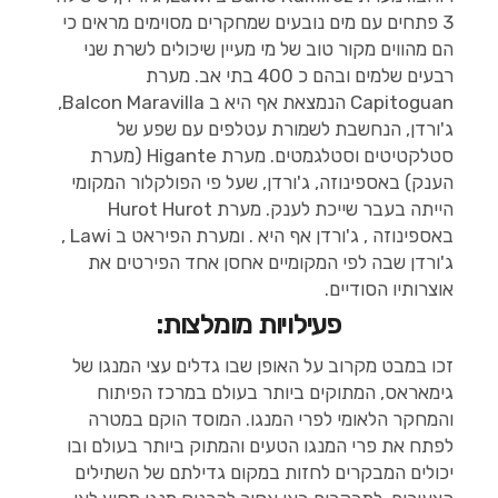
3 פתחים עם מים נובעים שמחקרים מסוימים מראים כי
הם מהווים מקור טוב של מי מעיין שיכולים לשרת שני
רבעים שלמים ובהם כ 400 בתי אב. מערת
Capitoguan הנמצאת אף היא ב Balcon Maravilla,
ג'ורדן, הנחשבת לשמורת עטלפים עם שפע של
סטלקטיטים וסטלגמטים. מערת Higante (מערת
הענק) באספינוזה, ג'ורדן, שעל פי הפולקלור המקומי
הייתה בעבר שייכת לענק. מערת Hurot Hurot
באספינוזה , ג'ורדן אף היא . ומערת הפיראט ב Lawi ,
ג'ורדן שבה לפי המקומיים אחסן אחד הפירטים את
אוצרותיו הסודיים.
פעילויות מומלצות:
זכו במבט מקרוב על האופן שבו גדלים עצי המנגו של
גימאראס, המתוקים ביותר בעולם במרכז הפיתוח
והמחקר הלאומי לפרי המנגו. המוסד הוקם במטרה
לפתח את פרי המנגו הטעים והמתוק ביותר בעולם ובו
יכולים המבקרים לחזות במקום גדילתם של השתילים