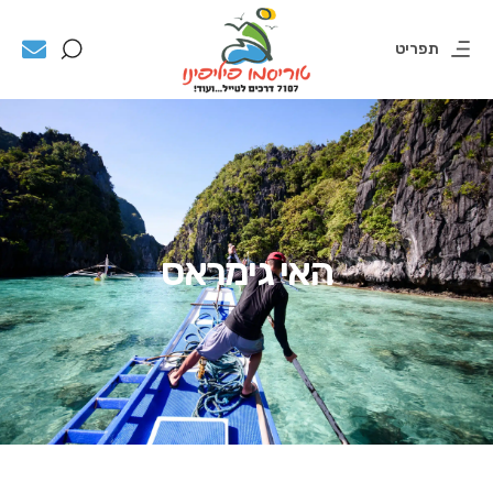
תפריט
האי גימראס