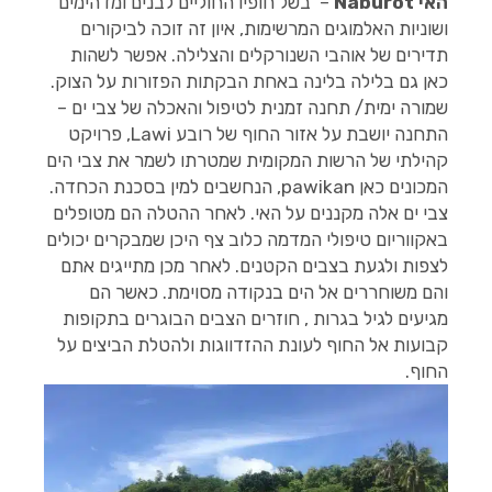
האי Naburot
– בשל חופיו החוליים לבנים ומדהימים
ושוניות האלמוגים המרשימות, איון זה זוכה לביקורים
תדירים של אוהבי השנורקלים והצלילה. אפשר לשהות
כאן גם בלילה בלינה באחת הבקתות הפזורות על הצוק.
שמורה ימית/ תחנה זמנית לטיפול והאכלה של צבי ים –
התחנה יושבת על אזור החוף של רובע Lawi, פרויקט
קהילתי של הרשות המקומית שמטרתו לשמר את צבי הים
המכונים כאן pawikan, הנחשבים למין בסכנת הכחדה.
צבי ים אלה מקננים על האי. לאחר ההטלה הם מטופלים
באקווריום טיפולי המדמה כלוב צף היכן שמבקרים יכולים
לצפות ולגעת בצבים הקטנים. לאחר מכן מתייגים אתם
והם משוחררים אל הים בנקודה מסוימת. כאשר הם
מגיעים לגיל בגרות , חוזרים הצבים הבוגרים בתקופות
קבועות אל החוף לעונת ההזדווגות ולהטלת הביצים על
החוף.