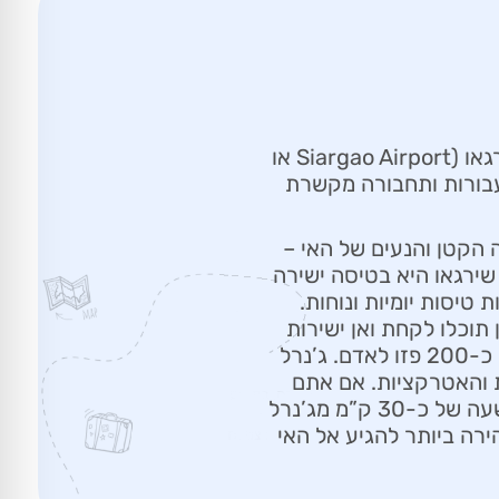
איך מגיעים לשירגאו: הדרך הנפוצה ביותר היא בטיסה ישירה לשדה התעופה של שירגאו (Siargao Airport או
ות מעבורות ותחבורה מקשרת
 הקטן והנעים של האי –
 התעופה של שירגאו היא בטיסה ישירה
 טיסות יומיות ונוחות.
תוכלו לקחת ואן ישירות
לעיירה ג’נרל לונה – מרכז התיירות של האי. הנסיעה אורכת בסביבות 45 דקות של כ-200 פזו לאדם. ג’נרל
ת והאטרקציות. אם אתם
מחפשים הרפתקה אחרת, תוכלו לקחת מעבורת מהעיירה דאפה (במרחק של כחצי שעה של כ-30 ק”מ מג’נרל
ירה ביותר להגיע אל האי