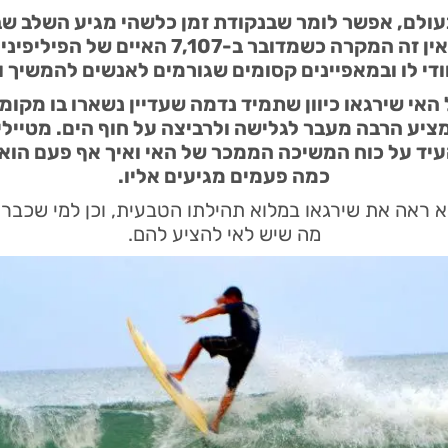
בעולם, אפשר לומר שבנקודת זמן כלשהי מגיע השלב שב
“הייתי, ראיתי, עשיתי”. אך אין זה המקרה כשמד
חודי לו ובמאפיינים קסומים שגורמים לאנשים להמשיך ול
אי שירגאו כיוון שתמיד נדמה שעדיין נשארו בו מקומו
מציע הרבה מעבר לגלישה ולרביצה על חוף הים. מטייל
יד על כוח המשיכה הממכר של האי ואיך אף פעם הוא
כמה פעמים מגיעים אליו.
א ראה את שירגאו במלוא תהילתו הטבעית, וכן למי שכבר ה
מה שיש לאי להציע להם.