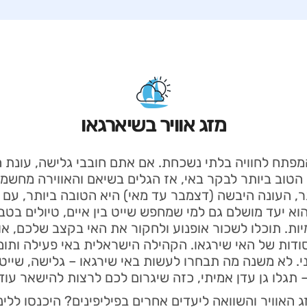
מזג אוויר בשיארגאו
המפתח לחוויה בלתי נשכחת. אם אתם חובבי גלישה, עונת ה
ן הטוב ביותר לבקר באי, אז הגלים בשיאם והאווירה מחש
, העונה היבשה (דצמבר עד מאי) היא הטובה ביותר, עם מז
הוא יעד מושלם גם למי שמחפש שייט בין איים, טיולים בטבע
ומיות. תוכלו לשכור אופנוע ולחקור את האי בקצב שלכם, א
דות של האי שירגאו. הקהילה הישראלית באי פעילה ותומ
. לא משנה מה תבחרו לעשות באי שירגאו – גלישה, שייט ב
 תגלו גן עדן אמיתי, כזה שיגרום לכם לרצות להישאר עוד 
ג האוויר והשוואה ליעדים אחרים בפיליפינים? היכנסו ללי