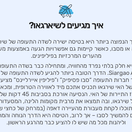
איך מגיעים לשיארגאו?
Saya) ממנילה או מסבו, כאשר קיימות גם אפשרויות הגעה באמצע
מהערים המרכזיות בפיליפינים.
א חלק בלתי נפרד מהחוויה, ומתחילה כבר בשדה התעופה
Siargao Airport (Sayak Airport). הדרך הטובה ביותר להגיע לשדה
ברות התעופה “סבו פסיפיק” ו”פיליפין איירליינס” מציעות
האי שירגאו תכניס אתכם מיד לאווירה הטרופית, ומכאן 
 שירגאו, ובה תמצאו את מרבית מקומות הלינה, המסעדו
משם להמשיך לסבו – אך לרוב, הטיסה היא הדרך הנוחה והמה
וליהנות מכל מה שיש לו להציע כבר מהרגע הראשון.