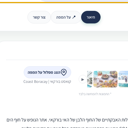
תיאור
📍 על המפה
צור קשר
›
הצג מסלול על המפה
▶
קואסט בורקאי | Coast Boracay
* התמונות להמחשה בלבד
ן 71 חדרים השוכן על החולות האבקתיים של החוף הלבן של האי בורקאי. אתר הנופש על חוף הים