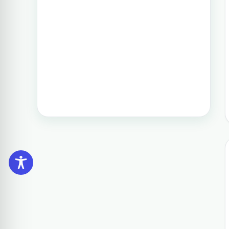
מפעילה בפיליפינים.
טיול בפיליפינים - 14 ימים ו-13 לילות -
מפלי פגסנחאן, אל-נידו, בורקאי המלצת
מסלול
תכנון טיול בפיליפינים 15 ימים
טיול בפיליפינים הכולל את האתרים
המפורסמים והפופולאריים של מדינת
האיים הקסומה. טיול העובר במספר
פרובינציות ואתרים מיוחדים וכולל את
״הפלא השביעי של הטבע״ והאתר
המכונה ״הפלא השמיני של העולם״