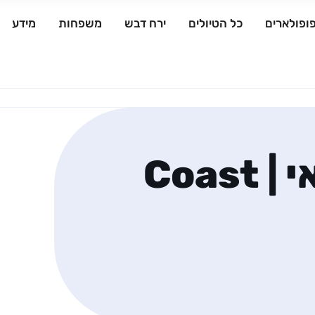
ופולארים
כל הטיולים
ירח דבש
משפחות
מידע
קואסט בורקאי | Coast