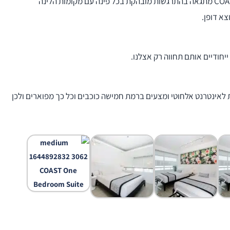
ומגדיר מחדש את השהות והחוויה הגסטרונומית שלכם. COAST מתגאה בהתרגשות מובהקת בכל פינה עם מקומות הלינה
צא דופן.
יחודיים אותם תחווה רק אצלנו.
ית לאינטרנט אלחוטי ומצעים ברמת חמישה כוכבים וכל כך מפוארים ולכן