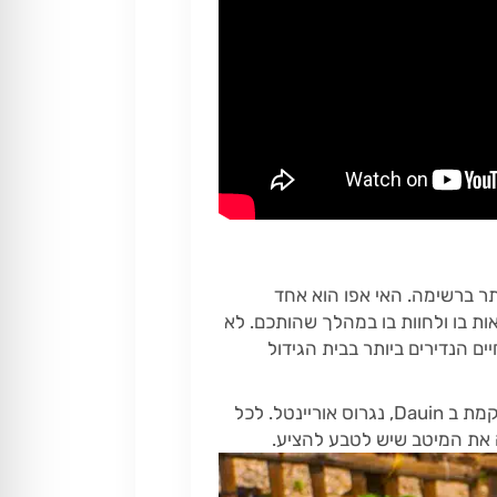
תר ברשימה. האי אפו הוא אחד
ות בו ולחוות בו במהלך שהותכם. לא
ם הנדירים ביותר בבית הגידול
האי אפו, שלא לבלבל עם שונית אפו (אם כי גם היא אתר מרהיב הממוקם במינדורו), הוא ארץ פלאות הממוקמת ב Dauin, נגרוס אוריינטל. לכל
 את המיטב שיש לטבע להציע.