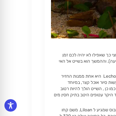
לה ל Dumaguete. הטיסה אורכת כשעה וחצי כך שאפילו לא יהיה לכם זמן
דה התעופה , לוקחים ג'יפני כדי להגיע לשוק Malatapay (כ 30 דקות נסיעה). וההמשך הוא בשייט אל האי
: תרצו לבלות כשעתיים בשוק, לפני שאתם ממשיכים, כדי שתוכלו לטעום מהמטעמים המקומיים. Lechon היא אחת ממנות החזיר
שות סיור אוכל קצר, במיוחד
 כן , השייט הולך להיות רטוב
ד היקר עטופים היטב בתיק חסין מים
אם אתם מגיעים מהעיר סבו (נאמר שביליתם כמה ימים באי Bantayan או ב Moalboal) תוכלו לקחת אוטובוס שמגיע ל Liloan. משם קחו
מעבורת עד לעיר Dumaguete. הנסיעה אורכת כ 5 שעות, וכוללת את הנסיעה באוטובוס ואת השייט במעבורת. כל הסיבוב יעלה בין 320 ל