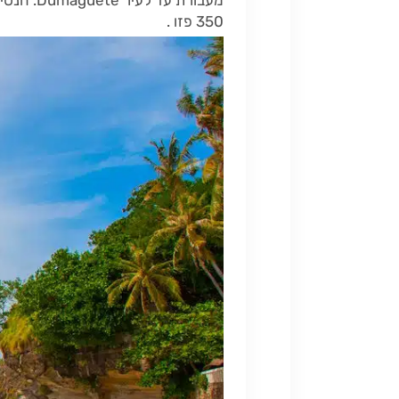
350 פזו .