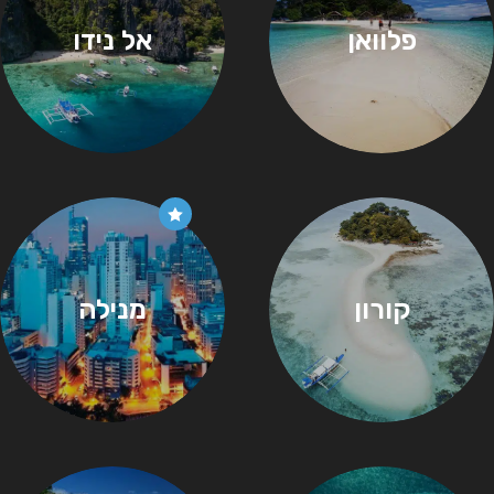
פלוואן
אל נידו
קורון
מנילה