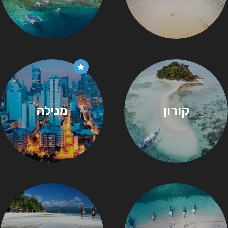
קורון
מנילה