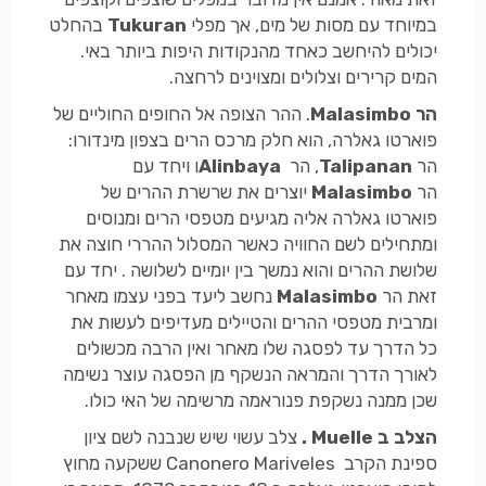
במיוחד עם מסות של מים, אך מפלי
Tukuran
בהחלט
יכולים להיחשב כאחד מהנקודות היפות ביותר באי.
המים קרירים וצלולים ומצוינים לרחצה.
הר
Malasimbo
. ההר הצופה אל החופים החוליים של
פוארטו גאלרה, הוא חלק מרכס הרים בצפון מינדורו:
הר
Talipanan
, הר
Alinbaya
ו ויחד עם
הר
Malasimbo
יוצרים את שרשרת ההרים של
פוארטו גאלרה אליה מגיעים מטפסי הרים ומנוסים
ומתחילים לשם החוויה כאשר המסלול ההררי חוצה את
שלושת ההרים והוא נמשך בין יומיים לשלושה . יחד עם
זאת הר
Malasimbo
נחשב ליעד בפני עצמו מאחר
ומרבית מטפסי ההרים והטיילים מעדיפים לעשות את
כל הדרך עד לפסגה שלו מאחר ואין הרבה מכשולים
לאורך הדרך והמראה הנשקף מן הפסגה עוצר נשימה
שכן ממנה נשקפת פנוראמה מרשימה של האי כולו.
הצלב ב
Muelle
.
צלב עשוי שיש שנבנה לשם ציון
ספינת הקרב
Canonero Mariveles
ששקעה מחוץ