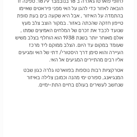
לחופי פוארטו גאלרה ב 18 בנובמבר 1879. ספינה זו
הובאה לאזור כדי להגן על האי מפני פיראטים שאיימו
בהתמדה על האיזור , אבל היא שקעה בים בעת סופת
טייפון חזקה שהכתה באזור. במקור הוצב צלב מעץ
שנועד לכבד את זכרם של המלחים האמיצים שמתו ,
אולם מאוחר יותר בשנת 1938 הוא הוחלף בצלב משיש
שעומד במקום עד היום. הצלב ממוקם ליד מרכז
העיירה והוא סימן דרך היסטורי/ דתי של האי ומגיעים
אליו רבים מהתיירים המגיעים אל האי.
אטרקציות רבות נוספות בפווארטו גלרה כגון שבט
המנגיאנג, ספורט ימי מהנה וכמובן צלילה באיזור
שנחשב לעשירים בעולם בחיים התת-ימיים.