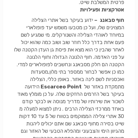
פרטית המשלבת שייט.
אטרקציות ופעילויות
חוף סבאנג –
ידוע בעיקר בשל אתרי הצלילה
המצוינים שלו, ועל כן מטבעו משמש יעד פופולארי
במיוחד לאוהדי הצלילה והשנורקלים. מי שמגיע לשם
פעם אחת בדרך כלל חוזר שוב ושוב כמה שהוא יכול
לאחר שהבין כי הוא מצא את פיסת גן העדן הקטנה שלו
על פני האדמה. חוף הלגונה הגדולה וחוף הלגונה
הקטנה הם חלק מסבאנג ונחשבים לפופולארים למדי.
כמו כן אפשר לבחור ממספר בתי מלון,מסעדות
ואכסניות לשם לינה באזור. באופן כללי, הצלילה
מתמקדת באזור של
Escarceo Point
הידועה
בעיקר בשל הזרמים החזקים שלה. על כן מומלץ מאוד
לשכור את שירותיו של מדריך מנוסה או לבקר קודם
באחד ממרכזי הצלילה הרבים . ניתן למצוא למעלה מ
30 אתרי צלילה הממוקמים בטווח של 5 עד 10 דקות
שייט בסירה מחוף סבאנג שם אתם יכולים ליהנות
מהגיוון הימי והצבעוני ומהפלא הטבעי של האזור וגם