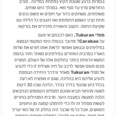
נגמרות ברגע שעונת הקיץ נפתחת במדינה , סביב
החודשים מרץ עד סוף מאי. במהלך היום שוחים,
משתזפים, משחקים כדור עף חופים או פשוט נהנים
תחת קרני השמש החמימים ואז חוגגים כל הלילה עם
שקיעת החמה. הקצב והאווירה מזכירים את בורקאי.
מפלי
Tukuran
.
האם רכבתם אי פעם
על
Carabao
? מדובר בבופלו הימי המקומי הנמצא
בפיליפינים ובגואם ואפשר לראות אותו חורש את שדות
האורז במרבית האזורים בפיליפינים מאחר וזוהי בהמת
המשא הרווחת ביותר בחלקים אלה של העולם. תמורת
סכום פעוט אפשר לרכב על חיה אצילית זו כדי להגיע
אל מפלי
Tukuran
מאחר והדרך היחידה הנוספת
להגיע אליהם היא בהליכה, שגם זו אופציה לא רעה
בכלל כיוון שהנוף בדרך נהדר. הליכה שבין 30 דקות
לשעה מהחוף תביא אתכם למפלים הקסומים הנחבאים
הלכה למעשה במעבה היער. מרבית המטיילים בוחרים
לעשות מסלול זה ולו כדי להימלט קמעה מן החופים
הסואנים, אבל כל מי שכבר היה בחלק זה של האי יעריך
זאת מאוד. אמנם אין מדובר במפלים שוצפים וקוצפים