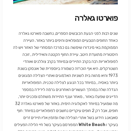
פוארטו גאלרה
שנים רבות לפני הגעת הכובשים הספרים, נחשבה פוארטו גאלרה
כאחד החופים הטבעיים המופלאים והיפים ביותר באזור. העיירה
הממוקמת באי מינדורו שימשה גם כמרכז המסחרי של האזור ויש לה
היסטוריה מתועדת היטב. עיירת החוף הקטנה והאידילית , זוכה
לפופולאריות רבה בקרב התיירים ובמיוחד בקרב צוללנים ואוהדי
השנורקלים. היא אף הוכרזה כשמורה ביוספרית של אונסקו בשנת
1973 והיא מהווה בית לשוניות האלמוגים ואתרי הצלילה המגוונים
ביותר באסיה , במיוחד בכל הנוגע לצלילה טכנית. הפופולאריות
הגדלה שלה במהלך העשורים האחרונים גרמה לירידה במספר
הדייגים שפעלו באזור , מאחר וענף התיירות משתלם ומכניס יותר,
מה שמועיל במיוחד לאקולוגיה הימית. באזור של פוארטו גאלרה 32
חופים, אבל רק 2 חופים עיקריים נחשבים לפופולאריים במיוחד: חוף
סאבאנג הידוע בשל אתרי הצלילה שלו ומזמין אליו תיירים זרים
בעיקר ו
White Beach
המפורסם בעיקר בשל חיי הלילה הפעילים