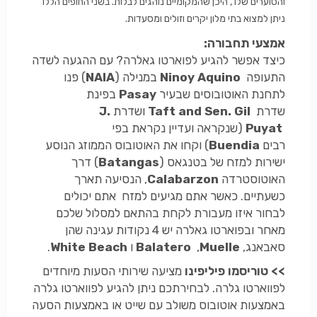
והסוערים שלו , היכן שהמקומיים נוהגים לבלות. בשני החופים הללו
ניתן למצוא בתי מלון יקרים וזולים ומסעדות.
אמצעי תחבורה:
כיצד אפשר להגיע לפוארטו גאלרה? עם ההגעה לשדה
התעופה
Ninoy Aquino
במנילה (
NAIA
) פנו
לתחנת האוטובוסים שבעיר
Pasay
בפינת
שדרת
Taft and Sen. Gil
ושדרת
J.
Puyat
(שנקראה ועדיין נקראת בפי
רבים
Buendia
) וקחו את האוטובוס הממוזג הנוסע
ישירות למזח של בטנגאס (
Batangas
) דרך
האוטוסטרדה
Calabarzon
, הנסיעה תארך
כשעתיים. כאשר אתם מגיעים למזח אתם יכולים
לבחור איזו מעבורת לקחת בהתאם למסלול שלכם
מאחר ובפוארטו גאלרה יש 4 נקודות עגינה שהן
סאבאנג,
Muelle
,
Balatero
ו
White Beach
.
>> טוריסמו פיליפינו
מציעה שירותי הסעות מיוחדים
לפווארטו גלרה. לבחירתכם ניתן להגיע לפווארטו גלרה
באמצעות אוטובוס משולב עם שייט או באמצעות הסעה