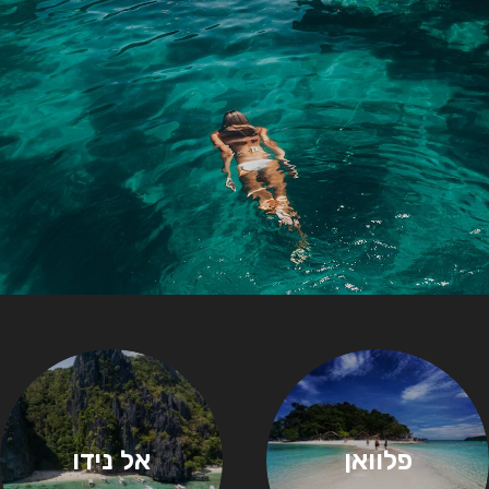
פלוואן
אל נידו