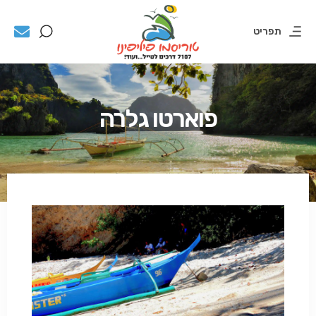
תפריט
פוארטו גלרה