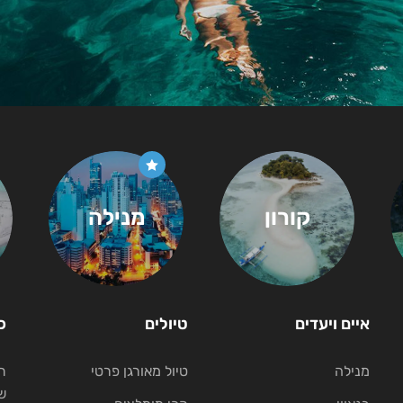
קורון
מנילה
איים ויעדים
טיולים
כ
מנילה
טיול מאורגן פרטי
ת
ש