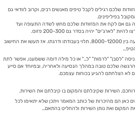
ודות שלכם רגילים לקבל טיפים מאנשים רבים, וקרוב לוודאי גם
קובל בפיליפינים.
נותן שירות זה גם אם לקח את המזוודות שלכם מחוץ לשדה התעופה ועד
 "לארג'ים" יהיה בסדר גם 200-300 פזוס.
משכורת ממוצעת של נותן שירות זה נעה בין 8000-12000, תלוי בעבודתו ודרגתו. אז תעשו את החישוב
טיפ…
ניסה "לסבן" "לרמות" "ל…" או כל מילה דומה ששמענו, אפשר לתת
הרגשה שלכם טובה במהלך הנסיעה ולאחריה, ובמיוחד אם סייע
 לא הצלחתם להגיע בכוחות עצמכם.
 רוחכם, השירות שקיבלתם והמקום בו קיבלתם את השירות.
ים כאן הם מהיכרות של כותב המאמר ויתכן שלא יתאימו לכל
 את המקום ואת נותן השירות ולהחליט בהתאם…