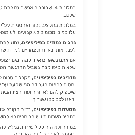
שלכם.
במלונות בתקציב נמוך ואחסניות עפ"י שיקול דעתכם, 40
אלו כמובן סכומים לא קבועים ולא מו
נהגים צמודים בפיליפינים,
לפנק אותו בארוחת צהריים למרות שה
אם אתם נשארים איתו כמה ימים רצופי
שלא תוסיפו קצת בשביל ההרגשה הטוב
מדריכים בפיליפינים,
מקבלים סכום קב
יחסית לכמות העבודה המושקעת על ידו
שיספיק להם לארוחה ועוד קצת הביתה.
ידאגו לכם כמו שצריך!
מסעדות בפיליפינים,
במחיר הארוחות ויש הבוחרים לא להשא
ונעימים לאורך כל זמן הארוחה.