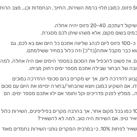
במלונות 3-4 כוכבים אפשר גם לתת 50 פזוס, כמובן תלוי ברמת השירות, החיוך, הנחמדות וכן… מצב הרוח
20- פזוס יהיה אחלה.
סכמים בשום מקום, אלא משהו שיתן לכם מסגרת.
נהוג לתת כ-100 פזוס ליום לנהג שליווה אתכם כל היום ואם בא לכם, גם
וא כבר מקבל אותה(בד"כ) וזה כלול במחיר ששילמתם.
ם, אז פשוט להכפיל את הסכום במספר הימים ואם היה אחלה, למה
ה של הבחור שבילה אתכם מספר ימים רחוק מביתו.
וע להדרכה ליום, אך יש מקרים בהם סכומי ההדרכה נמוכים
, אם השקיע כמובן ויוצא שהבחור/בחורה יסיימו את היום עם סכום
. ממליץ לפנק מדריכים וקל וחומר אם ילוו אתכם מספר ימים. הם
בד"כ מקובל 10% כמו בכל מקום אחר, אך בהרבה מקרים בפיליפינים, השירות כלול
יר טיפ. אם השירות היה טוב, למה לא להשאיר?
במידה ולא היה כלול שירות, נמליץ להשאיר לפחות 10%, כי במרבית המקרים נותני השירות נחמדים מאוד