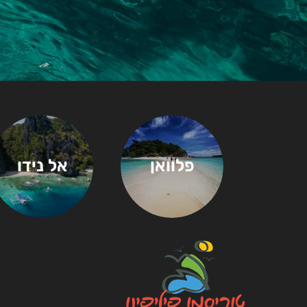
פלוואן
אל נידו