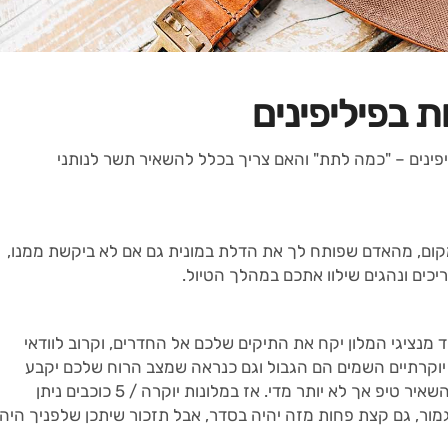
ת בפיליפינים
פינים – "כמה לתת" והאם צריך בכלל להשאיר תשר לנותני
מקום, מהאדם שפותח לך את הדלת במונית גם אם לא ביקשת ממנו,
ריכים ונהגים שילוו אתכם במהלך הטיול.
ד מנציגי המלון יקח את התיקים שלכם אל החדרים, וקרוב לוודאי
 יוקרתיים השמים הם הגבול וגם כנראה שמצב הרוח שלכם יקבע
מהו גובה הטיפ, קרוב לוודאי שתרצו להשאיר טיפ אך לא יותר מדי. אז במלונות יוקרה / 5 כוכבים ניתן
וזה יהיה בסדר גמור, גם קצת פחות מזה יהיה בסדר, אבל תזכור שיתכן שלפניך היה