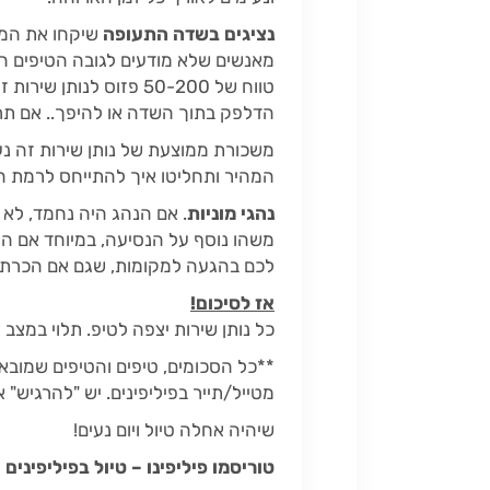
נציגים בשדה התעופה
שיקחו את המזו
מאנשים שלא מודעים לגובה הטיפים המ
טווח של 50-200 פזוס ל
הדלפק בתוך השדה או להיפך.. אם תרצו להיות
המהיר ותחליטו איך להתייחס לרמת ה
נהגי מוניות
. אם הנהג היה נחמד, לא 
משהו נוסף על הנסיעה, במיוחד אם ה
לכם בהגעה למקומות, שגם אם הכרתם
אז לסיכום!
כל נותן שירות יצפה לטיפ. תלוי במצב
**כל הסכומים, טיפים והטיפים שמובא
מטייל/תייר בפיליפינים. יש "להרגיש"
שיהיה אחלה טיול ויום נעים!
טוריסמו פיליפינו – טיול בפיליפינים