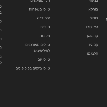
בנאווי
הכי מומלצים
ט
בורקאי
טיולי משפחות
ב
בוהול
ירח דבש
ט
האי סבו
טיולים
ה
קרמואן
מלונות
ט
קמיגין
טיולים מאורגנים
10 בתי נ
לפיליפינים
קלנגמן
מ
טיולי יום
ל
טיולי ג׳יפים בפיליפינים