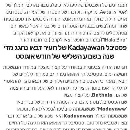
המנהיגים של השבטים שהגיעו לארכיפלג מבורנאו לבין המלך של
'אטי' או Aeta, מריקודו, ולזכרו של הפטרון של העיירה, סנטו נינו
או ישו הילד. כחלק מהחגיגות אנשי העיירה מכסים את גופם בפיח
שחור ומתלבשים בבגדים המסורתיים של בני ה'אטי' כאשר הם
מסתלסלים לקצב התיפוף הרועם וצועקים את קריאת הקרב
"Hala Bira!"(בתרגום חופשי: צאו לקרב!) ברחובות העיר.
פסטיבל Kadayawan של העיר דבאו נחגג מדי
שנה בשבוע השלישי של חודש אוגוסט
חגיגות הודיה צבעוניות במיוחד על קציר מוצלח במיוחד הנמשכות
חמישה ימים. פסטיבל קדאיאואן נערך גם כמחווה לילידים של
דבאו. נאמר כי השבטים האתניים הילידים של דבאו נהגו להתאסף
לרגלי הר אפו בזמן הקציר כדי להודות לאל העליון ורב העוצמה
שלהם ,
Bathala
, על קציר מצוין.
שם הפסטיבל, נוסע מהברכה הממה והידידות של בני דבאו
'
Madayaww
', שמשמעותה טוב/יפה/נפלא/נעלה, ומכאן
שמשמעות המילה
Kadayawan
היא 'שפע של טוּב' או 'כל דבר
מצוין שמביא מזל טוב'. פסטיבל קדאיאואן הוא חגיגה של החיים
ושל העושר השופע שהטבע מעניק לפרובינציה. כחלק מהתוכנית,