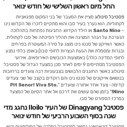
החל מיום ראשון השלישי של חודש ינואר
פסטיבל סינולוג
מציין את המעבר של בני המקום מפגאניות
לקתוליות, הוא נערך בעיר סבו והוא מתקיים לזכרו של הקדוש נינו
–
Santo Nino
או הילד הקדוש. החגיגות נפתחות בתהלוכה
הנערכת על הנהר המציגה את תהליך הפיכתה של סבו לקתולית,
כאשר האייקון של סנטו נינו מוצג על סירה המעוטרת בפרחים
ובנרות ומסמלת את הגעת הנצרות לחופי סבו(ובאופן בלתי נמנע
לחופי המדינה כולה) באמצעות הכובשים האירופאים. אירועי
הפסטיבל מסתיימים 9 ימים לאחר מכן במצעד הגדול של פסטיבל
סינולוג כאשר החוגגים הלבושים בצבעוניות רבה צועדים ברחובות
בנושאם אייקונים של סנטו נינו והם רוקדים בקצב של שני צעדים
קדימה- צעד אחד אחורה וצועדים "
Pit Senor! Viva Sto.
Nino!
" בזמן שהם עושים את דרכם אל אתר הסיום של המצעד
במרכז הספורט של סבו.
פסטיבל Dinagyang של העיר Iloilo נחגג מדי
שנה בסוף השבוע הרביעי של חודש ינואר
פסטיבל דינאגיאנג נחשב לפסטיבל המלכה של הפיליפינים והוא