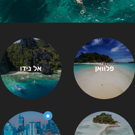
פלוואן
אל נידו