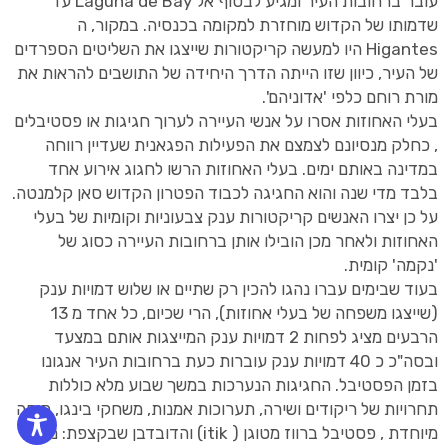
עובר ברחובות העיר ומגיע לבסוף אל Laguna de Bay עד
שדמותו של הקדוש מוחזרת למקומה בכנסיה. במקור, ה
Higantes היו למעשה קריקטורות שייצגו את השליטים הספרדים
של העיר, כיוון שזו הייתה הדרך היחידה של התושבים להראות את
מורת רוחם כלפי 'אדוניהם'.
בעלי האחוזות אסרו על אנשי העיירה לערוך חגיגות או פסטיבלים
, כחלק מנסיונם לצמצם את הפעילות הפגאנית שעדיין רווחה
במדינה באותם ימים. בעלי האחוזות הרשו לחגוג אירוע אחד
בלבד מדי שנה והוא החגיגה לכבוד הפטרון הקדוש סאן קלמנטה.
על כן יצרו האנשים קריקטורות ענק צבעוניות וקומיות של בעלי
האחוזות ולאחר מכן הובילו אותן ברחובות העיירה כסוג של
'נקמה' קומית.
בעוד שבימים עברו נהגו להכין רק שתיים או שלוש דמויות ענק
(שייצגו משפחה של בעלי אחוזות), הרי שכיום, כל אחד מ 13
הרבעים מציג לפחות 2 דמויות ענק המייצגות אותם במצעד
ובסה"כ כ 40 דמויות ענק עוברות כעת ברחובות העיר אנגונו
בזמן הפסטיבל. החגיגות הנערכות במשך שבוע מלא כוללות
תחרויות של ריקודים ושירה, תערוכות אמנות, משחקי בינגו, מיסה
מיוחדת , פסטיבל ברווז מטוגן ( itik) והדובדבן שבקצפת: מרוץ