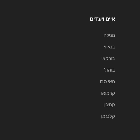
איים ויעדים
מנילה
בנאווי
בורקאי
בוהול
האי סבו
קרמואן
קמיגין
קלנגמן