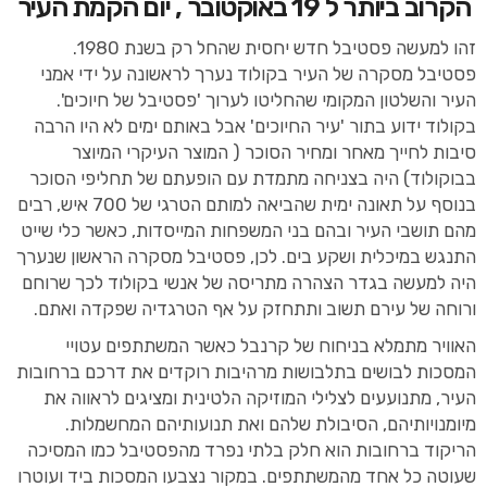
הקרוב ביותר ל 19 באוקטובר , יום הקמת העיר
זהו למעשה פסטיבל חדש יחסית שהחל רק בשנת 1980.
פסטיבל מסקרה של העיר בקולוד נערך לראשונה על ידי אמני
העיר והשלטון המקומי שהחליטו לערוך 'פסטיבל של חיוכים'.
בקולוד ידוע בתור 'עיר החיוכים' אבל באותם ימים לא היו הרבה
סיבות לחייך מאחר ומחיר הסוכר ( המוצר העיקרי המיוצר
בבוקולוד) היה בצניחה מתמדת עם הופעתם של תחליפי הסוכר
בנוסף על תאונה ימית שהביאה למותם הטרגי של 700 איש, רבים
מהם תושבי העיר ובהם בני המשפחות המייסדות, כאשר כלי שייט
התנגש במיכלית ושקע בים. לכן, פסטיבל מסקרה הראשון שנערך
היה למעשה בגדר הצהרה מתריסה של אנשי בקולוד לכך שרוחם
ורוחה של עירם תשוב ותתחזק על אף הטרגדיה שפקדה ואתם.
האוויר מתמלא בניחוח של קרנבל כאשר המשתתפים עטויי
המסכות לבושים בתלבושות מרהיבות רוקדים את דרכם ברחובות
העיר, מתנועעים לצלילי המוזיקה הלטינית ומציגים לראווה את
מיומנויותיהם, הסיבולת שלהם ואת תנועותיהם המחשמלות.
הריקוד ברחובות הוא חלק בלתי נפרד מהפסטיבל כמו המסיכה
שעוטה כל אחד מהמשתתפים. במקור נצבעו המסכות ביד ועוטרו