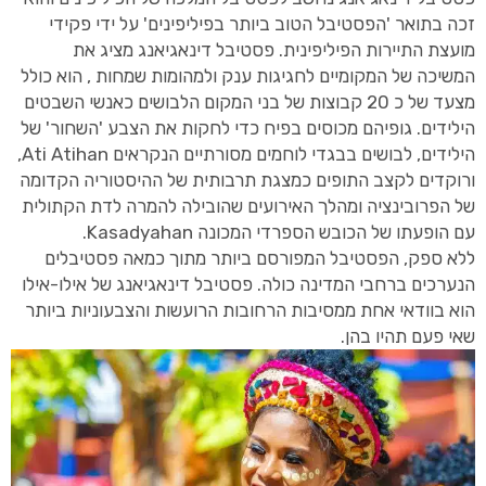
זכה בתואר 'הפסטיבל הטוב ביותר בפיליפינים' על ידי פקידי
מועצת התיירות הפיליפינית. פסטיבל דינאגיאנג מציג את
המשיכה של המקומיים לחגיגות ענק ולמהומות שמחות , הוא כולל
מצעד של כ 20 קבוצות של בני המקום הלבושים כאנשי השבטים
הילידים. גופיהם מכוסים בפיח כדי לחקות את הצבע 'השחור' של
הילידים, לבושים בבגדי לוחמים מסורתיים הנקראים Ati Atihan,
ורוקדים לקצב התופים כמצגת תרבותית של ההיסטוריה הקדומה
של הפרובינציה ומהלך האירועים שהובילה להמרה לדת הקתולית
עם הופעתו של הכובש הספרדי המכונה Kasadyahan.
ללא ספק, הפסטיבל המפורסם ביותר מתוך כמאה פסטיבלים
הנערכים ברחבי המדינה כולה. פסטיבל דינאגיאנג של אילו-אילו
הוא בוודאי אחת ממסיבות הרחובות הרועשות והצבעוניות ביותר
שאי פעם תהיו בהן.