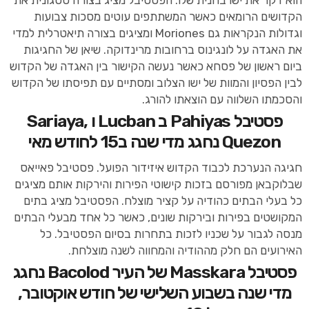
הוא דקר את ישו בחנית שלו. הפסטיבל מציג בצורה ססגונית את
הקדושים הרומאים כאשר המשתתפים עוטים מסכות צבועות
וגדולות הנקראות גם Moriones ומציגים בצורה תיאטרלית למדי
את האגדה על לונגינוס ברחובות מרינדוקה. שיאן של החגיגות
ביום ראשון של פסחא כאשר נעשה הקישור בין האגדה של הקדוש
לבין הפסיון והמוות של ישו הצלוב ומסתיים עם תפיסתו של הקדוש
והסכמתו השלווה עם הוצאתו להורג.
פסטיבל Pahiyas ב Lucban ו Sariaya,
Quezon נחגג מדי שנה ב15 לחודש מאי
חגיגה הנערכת לכבוד הקדוש איזידור הפועל. פסטיבל פאייאס
שבלוקבאן מפורסם בזכות קישוטי הפירות והירקות אותם מציגים
כל בעלי הבתים כהודיה על קציר מוצלח. הפסטיבל מציג בתים
המקושטים בפירות ובירקות שונים, כאשר כל אחד מבעלי הבתים
מנסה לגבור על שכניו לזכות בתחרות בסיום הפסטיבל. כל
האירועים הם חלק מההודיה והמחווה לשנה מוצלחת.
פסטיבל Masskara של העיר Bacolod נחגג
מדי שנה בשבוע השלישי של חודש אוקטובר,