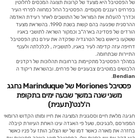
של הפסטיבל היא מצעד של קרונות תצוגה המכסים לחלוטין
בפרחים רעננים מקומיים. הפסטיבל החל כמחווה לפרחי העיר
וכדרך להעלות את המוראל של התושבים לאחר רעידת האדמה
ההרסנית שפגעה בהם קשות בשנת 1990. בהשראת מצעד
הורדים של פסדינה בארה"ב וכמקור השראה לתושבי באגיו
ששקעו בייאוש בשל הטרגדיה שפקדה את עירם נתן הפסטיבל
דחיפה עזה קדימה לעיר באגיו, לתושביה , לכלכלתה ולענף
התיירות שבתחומה.
במהלך הפסטיבל מתקיימות ברחובות תהלוכות של רקדנים
הלבושים במוטיבים צבעוניים של פרחים, ובהשראת ריקוד ה
.
Bendian
פסטיבל Moriones של Marinduque נחגג
משני שנה במשך שבעה ימים בתקופת
ה'לנט'(תענית)
חגיגה מלאת חיים וססגונית המציגה את חייו ומותו הקדוש הרומאי
המפורסם ,לונגינוס, שעל פי האגדה עינו האחת העיוורת קיבלה
בחזרה את מאורה כאשר דמו של ישו הצלוב הותז על פניו כאשר