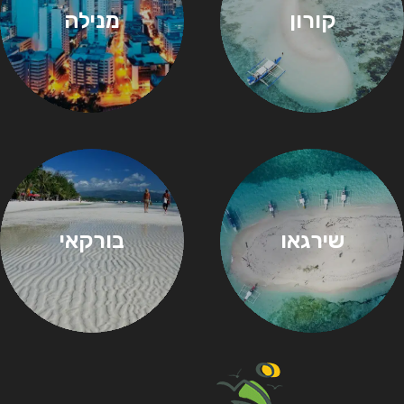
קורון
מנילה
שירגאו
בורקאי