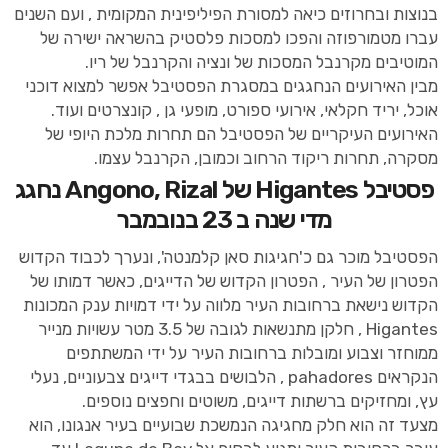
בנוצות ובחרוזים כיאה למסורת הפיליפינית המקומית , ועם השנים
עברו מטמורפוזה והפכו למסכות פלסטיק בהשראה ישירה של
המוטיבים מקרנבל המסכות של ונציה והקרנבל של ריו.
מבין האירועים הנחגגים במסגרת הפסטיבל אפשר למצוא דוכני
אוכל, יריד חקלאי, אירועי ספורט, מופעי גן , קונצרטים ועוד.
האירועים העיקריים של הפסטיבל הם תחרות מלכת היופי של
מסקרה, תחרות ריקוד הרחוב וכמובן, הקרנבל עצמו.
פסטיבל Higantes של Angono, Rizal נחגג
מדי שנה ב 23 בנובמבר
הפסטיבל מוכר גם כ'חגיגות סאן קלמנטה', ונערך לכבוד הקדוש
הפטרון של העיר , הפטרון הקדוש של הדייגים, כאשר דמותו של
הקדוש נישאת ברחובות העיר מלווה על ידי דמויות ענק המכונות
Higantes , חלקן מתנשאות לגובה של 3.5 מטר עשויות מנייר
ממוחזר וצבוע ומובלות ברחובות העיר על ידי המשתתפים
הנקראים pahadores , הלבושים בבגדי דייגים צבעוניים, נעלי
עץ, ומחזיקים ברשתות דייגים, משוטים וחפצים נוספים.
מצעד זה הוא חלק מחגיגה הנמשכת שבועיים בעיר אנגונו, הוא