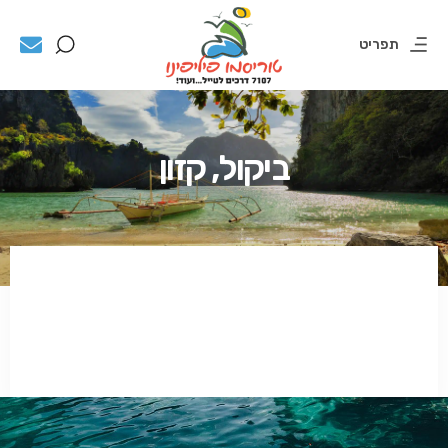
תפריט
ביקול, קזון