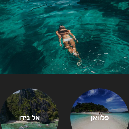
פלוואן
אל נידו