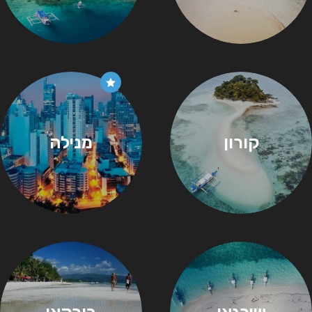
קורון
מנילה