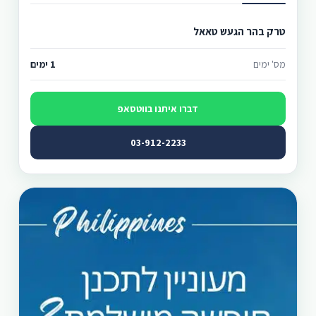
טרק בהר הגעש טאאל
מס' ימים
1 ימים
דברו איתנו בווטסאפ
03-912-2233