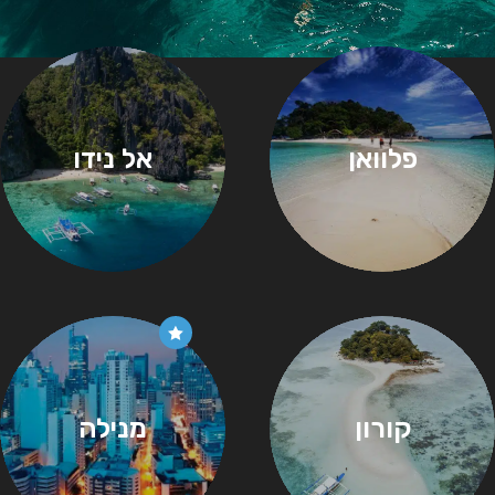
פלוואן
אל נידו
קורון
מנילה