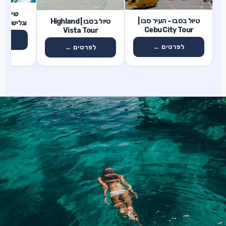
1 ימים
שייט ש
1 ימים
1 ימים
טיול בסבו – העיר סבו |
טיול בסבו | Highland
וגלישת גל
Cebu City Tour
Vista Tour
לפ
לפרטים ←
לפרטים ←