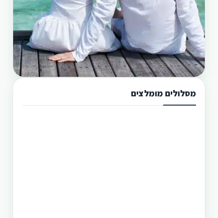
מסלולים מומלצים
תכנון טיול בפיליפינים 13 ימים
טיול בפיליפינים מההרים לאיים היא הדרך הטובה
היותר לגלות את המדינה היפהפיה הזו. היכן שתוכל
לראות את הצפון הרחוק של הפיליפינים, את מרכזה
וגם את הדרום. חבילה זו היא רק אחת מעשרות טיולים
שטוריסמו פיליפינו מפעילה בפיליפינים.
תכנון טיול בפיליפינים 14 ימים
טיול בפיליפינים - 14 ימים ו-13 לילות - מפלי פגסנחאן,
אל-נידו, בורקאי המלצת מסלול