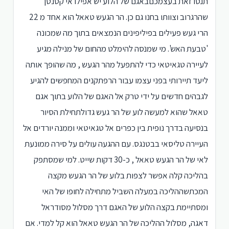
תנסו זאת בעצמכםבאגם של הלוע יש אפילו אי קטנטן
שהרגרוב וצוותו בחנו גם כן. הר הגעש טאאל הוא אחד מ 22
הרי געש פעילים בפיליפינים הנמצאים בתוך מה שמכונה
'טבעת האש'. מי שמנסה להימלט מהחום של מנילה מגיע
לעיירה טגאיטאי כדי להתפעל מהר הגעש , מה שהופך אותה
ליעד תיירותי בפני עצמו עבור הרפתקנים המחפשים להגיע
לגבהים חדשים על ידי טרק אל האגם של הלוע בתוך אגם
טאאל שהוא למעשה לוע של הר געש גדולתחילת הסיור
בנסיעה בדרך נופית בין כפרים אל טגאיטאי וממנה יורדים אל
העיירה טליסאי בבטנגס. עם ההגעה עולים על סירה ממונעת
לאי של הר הגעש טאאל , כ-30 דקות שייט. למי שמסתפק
בהליכה קלה אפשר לצפות בלוע של הר הגעש מקצה
המכתשההליכה במעלה השביל מתחילה לחופו של האי
ומסתיימת בקצה הלוע של האגם דרך מסלול מסודראל
דאגה, מסלול ההליכה של הר הגעש טאאל הוא קל למדי. אם