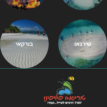
שירגאו
בורקאי