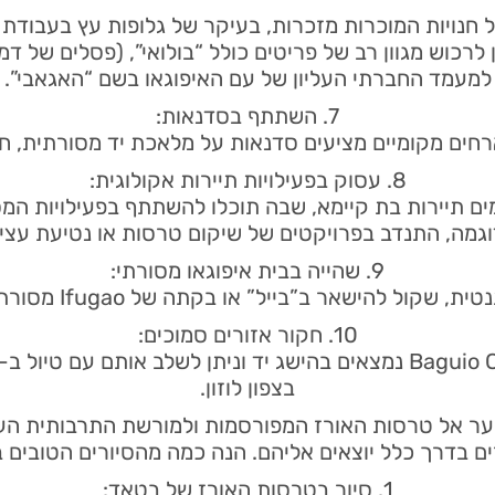
 חנויות המוכרות מזכרות, בעיקר של גלופות עץ בעבודת י
 לרכוש מגוון רב של פריטים כולל “בולואי”, (פסלים של דמ
למעמד החברתי העליון של עם האיפוגאו בשם “האגאבי”.
7. השתתף בסדנאות:
רחים מקומיים מציעים סדנאות על מלאכת יד מסורתית, חק
8. עסוק בפעילויות תיירות אקולוגית:
ם תיירות בת קיימא, שבה תוכלו להשתתף בפעילויות המס
גמה, התנדב בפרויקטים של שיקום טרסות או נטיעת עצי
9. שהייה בבית איפוגאו מסורתי:
שאר ב”בייל” או בקתה של Ifugao מסורתית. חלקם זמינים לתיירים.
10. חקור אזורים סמוכים:
בצפון לוזון.
 המשמשת שער אל טרסות האורז המפורסמות ולמורשת התרבותית 
 בדרך כלל יוצאים אליהם. הנה כמה מהסיורים הטובים ב
1. סיור בטרסות האורז של בטאד: