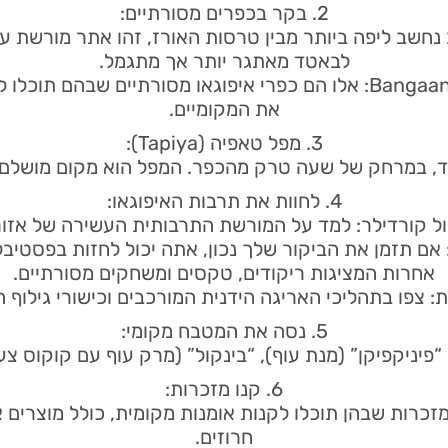
2. בקר בכפרים מסורתיים:
ד (Batad): לרוב נחשב ליפה ביותר מבין טרסות האורז, זהו אתר מו
לבאטד מאתגר יותר אך מתגמל.
Tam-an Village ו-Bangaan Village: אלו הם כפרי איפוגאו מסורתיים
את המקומיים.
3. מפל טאפיה (Tapiya):
ד, במרחק של שעה טרק מהכפר. המפל הוא מקום מושלם ל
4. לחוות את תרבות האיפוגאו:
סול קורדילר: למד על המורשת התרבותית העשירה של אזור
ם תזמן את הביקור שלך נכון, אתה יכול לחזות בפסטיבל 
אחרות המציגות ריקודים, טקסים ומשחקים מסורתיים.
 צפו בתהליכי האריגה הידנית המורכבים וכישורי גילוף 
5. נסה את המטבח מקומי:
“פיניקפיקן” (מנת עוף), “בינקול” (מרק עוף עם קוקוס צעיר
6. קנו מזכרות:
נויות מזכרות שבהן תוכלו לקנות אומנות מקומית, כולל מוצרים
חרוזים.