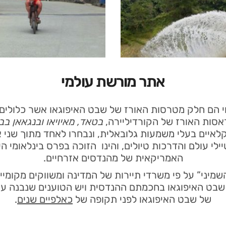
אתר מורשת עולמי
י הם חלק מטרסות האורז של שבט האיפוגאו אשר כלולי
סות האורז של הקורדיליירה,
בטאד, מאיויאו ובנגאאן בבנ
יים בעלי משמעות גלובאלית, ונבחרו לאחד מתוך שני את
ילי עולם והדרכות טיולים, והינו הזוכה בפרס בינלאומי 
האמריקאית של מהנדסים אזרחיים.
מיני” על פי משרדי תיירות של המדינה ומשווקים מקומי
בט האיפוגאו בחכמתם ההנדסית ויש הטוענים שנבנה ע”
של שבט האיפוגאו לפני תקופה של
כאלפיים שנים
.