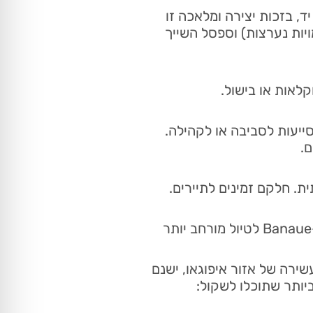
ד, בזכות יצירה ומלאכה זו
ויות נערצות) וספסל השייך
לאות או בישול.
ייעות לסביבה או לקהילה.
ם.
מקומות כמו Sagada ו-Baguio City נמצאים בהישג יד וניתן לשלב אותם עם טיול ב-Banaue לטיול מורחב יותר
העשירה של אזור איפוגאו, ישנם
יותר שתוכלו לשקול: