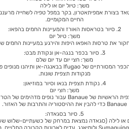
משך: טיול יום או לילה
 בצורת אמפיתאטרון, בקר במפל טפיה לשחייה מרעננת,
החיים המקומיים.
2. סיור בטראסות האורז והמעיינות החמים בהפאו:
משך: טיול יום
קור את טרסות האפאו היפות והירגע במעיינות החמים של
3. סיור בכפר בנגה-אן ונקודת מבט:
משך: חצי יום עד יום שלם
הבהרה: קבלו הצצה לחיי הכפר המסורתיים של Ifugao בב
מנקודות תצפית שונות.
4. נקודת תצפית בנאו וסיור במוזיאון:
משך: חצי יום
הבהרה: בקרו בנקודות התצפית הראשיות של Banaue עבור 
Banaue כדי להבין את ההיסטוריה והתרבות של האזור.
5. סיור בסגאדה:
ום או לילה (סגאדה נמצאת במרחק של כשעתיים-שלוש שעו
הבהרה: חקור את מערות Sumaguing ולומיאנג, עדים לארונות הקבור