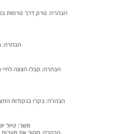
הבהרה: טרק דרך טרסות בטאד
הבהרה: ח
משך: טיול י