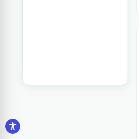
וגם את הדרום. חבילה זו היא רק אחת
תכנון טיול בפיליפינים 14 ימים
מעשרות טיולים שטוריסמו פיליפינו
מפעילה בפיליפינים.
טיול בפיליפינים - 14 ימים ו-13 לילות -
מפלי פגסנחאן, אל-נידו, בורקאי המלצת
מסלול
תכנון טיול בפיליפינים 15 ימים
טיול בפיליפינים הכולל את האתרים
המפורסמים והפופולאריים של מדינת
האיים הקסומה. טיול העובר במספר
פרובינציות ואתרים מיוחדים וכולל את
״הפלא השביעי של הטבע״ והאתר
המכונה ״הפלא השמיני של העולם״