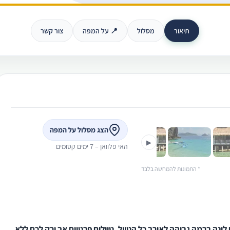
תיאור
מסלול
📍 על המפה
צור קשר
›
הצג מסלול על המפה
▶
האי פלוואן – 7 ימים קסומים
* התמונות להמחשה בלבד
לינה ברמה גבוהה לאורך כל הטיול, טיולים פרטיים אך ורק לכם ללא