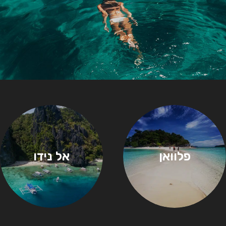
פלוואן
אל נידו