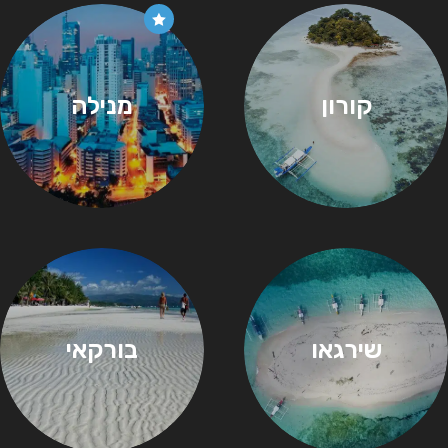
קורון
מנילה
שירגאו
בורקאי