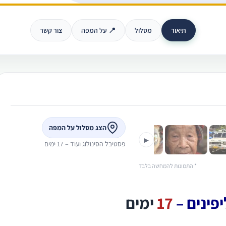
תיאור
מסלול
📍 על המפה
צור קשר
›
הצג מסלול על המפה
▶
פסטיבל הסינולוג ועוד – 17 ימים
* התמונות להמחשה בלבד
17
ימים