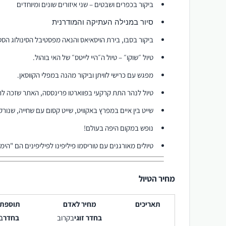
ביקור בכפרים ושבטים – שני איזורים שונים ומיוחדים
סיור במנילה העתיקה והמודרנית
ביקור בסבו, בירת הויסאיאס והנאה מפסטיבל הסינולוג הססג
טיול ״שוקו״ – טיול ה״היי לייטס״ של האי בוהול.
מפגש עם כרישי לוויתן וביקור מהנה במפלי הקווסאן.
טיול לנהר התת קרקעי בפווארטו פרינססה, האתר שזכה לת
שייט בין איים במפרץ באקוויט, שייט קסום עם שחייה, שנורקל
נופש במקום היפה בעולם!
טיולים מאורגנים עם טוריסמו פיליפינו לפיליפינים הם "הימו
מחיר הטיול
תאריכים
מחיר לאדם
תוספת 
בחדר זוגי
בקרוב
בחדר
ב