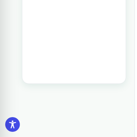
וגם את הדרום. חבילה זו היא רק אחת
תכנון טיול בפיליפינים 14 ימים
מעשרות טיולים שטוריסמו פיליפינו
מפעילה בפיליפינים.
טיול בפיליפינים - 14 ימים ו-13 לילות -
מפלי פגסנחאן, אל-נידו, בורקאי המלצת
מסלול
תכנון טיול בפיליפינים 15 ימים
טיול בפיליפינים הכולל את האתרים
המפורסמים והפופולאריים של מדינת
האיים הקסומה. טיול העובר במספר
פרובינציות ואתרים מיוחדים וכולל את
״הפלא השביעי של הטבע״ והאתר
המכונה ״הפלא השמיני של העולם״