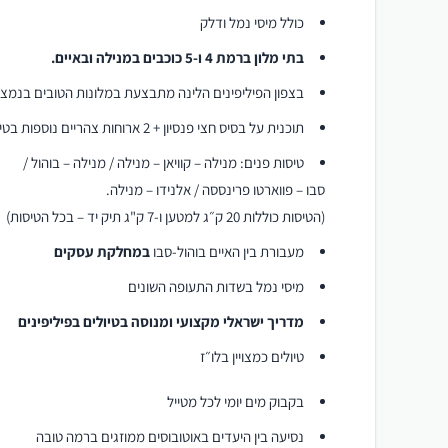
כולל מיסי נמל ודלק
בתי מלון ברמת 4 ו-5 כוכבים במנילה ובאיים.
בצפון הפיליפינים הלינה מתבצעת במלונות הטובים בנמצא (רמת 2
תוכנית על בסיס חצי פנסיון + 2 ארוחות צהריים נוספות בטיולי היום.
טיסות פנים: מנילה – קוויאן – מנילה / מנילה – בוהול /
סבו – פווארטו פרינססה / אלנידו – מנילה.
(הטיסות כוללות 20 ק״ג למטען ו-7 ק"ג תיק יד – בכל הטיסות)
מעבורת בין האיים בוהול-סבו
במחלקת עסקים
מיסי נמל בשדות התעופה השונים
מדריך ישראלי מקצועי ומנוסה בטיולים בפיליפינים
טיולים כמצויין בלו״ז
בקבוק מים יומי לכל מטייל
נסיעה בין היעדים באוטובוסים ממוזגים ברמה טובה