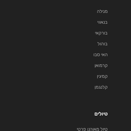
מנילה
בנאווי
בורקאי
בוהול
האי סבו
קרמואן
קמיגין
קלנגמן
טיולים
טיול מאורגן פרטי