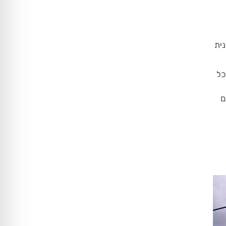
ית
כל
ם