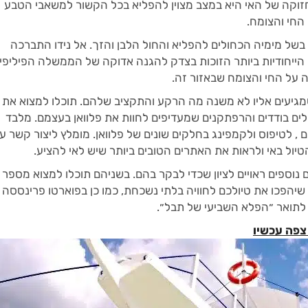
חזוקה של האי היא במצב מצוין להפליא בכל הקשור למשאבי הטבע
החי והצומח.
ה בשל מימיה הכחולים להפליא והחול הלבן והזך. אל נידו התברכה
הייחודיות ביותר הזוכות בצדק להגנה אדוקה של הממשלה הפיליפינ
 על החי והצומח שבאזור זה.
מגיעים אליו לא משנה מה הרקע והתקציב שלהם. תוכלו למצוא את 
ילים בודדים והרפתקנים שמעדיפים לחוות את פלוואן בעצמם. מלבד
 , לטיפוס ולקמפינג בחלקים שונים של פלוואן. מומלץ ליצור קשר ע
טיול באי ולראות את האתרים הטובים ביותר שיש לאי להציע.
ים נוספים ראויים לציון שכדי לבקר בהם. בשניהם תוכלו למצוא מספר
שיהפכו את טיולכם לחוויה בלתי נשכחת, כמו כן בפוארטו פרינססה
תואר ״הפלא השביעי של תבל״.
צפה עכשיו