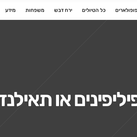
ופולארים
כל הטיולים
ירח דבש
משפחות
מידע
יליפינים או תאילנד