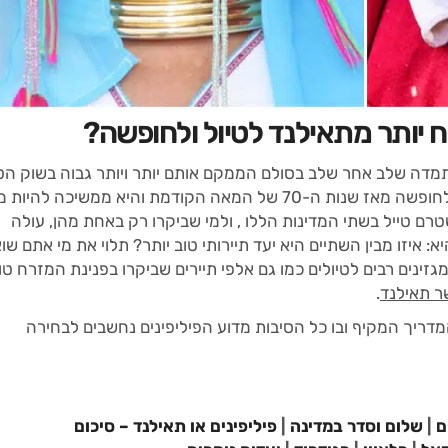
ח יותר מתאילנד לטיול ולחופשה?
ה שלב אחר שלב בסולם הממקם אותם יותר ויותר גבוה בשוק הטי
והתיירות העולמי. בהשוואה, תאילנד , מהווה יעד לחופשה מאז שנות ה-70 של המאה הקודמת והיא ממשיכה לה
רם טייל בשתי המדינות הללו , ולמי שביקרו רק באחת מהן, עולה
איזו מבין השתיים היא יעד תיירותי טוב יותר? תלוי את מי אתם שוא
גזינים רבים לטיולים כמו גם אלפי תיירים שביקרו בפנינת המזרח טו
ר תאילנד
.
מדריך המקיף ובו כל הסיבות מדוע הפיליפינים נחשבים לבחירה
ם
|
שלום וסדר במדינה
|
פיליפינים או תאילנד – סיכום