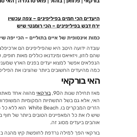
בורקאי
|
פלוואן
|
בוהול
|
פוארטו גלרה
|
האי סמ
היעדים הכי חמים בפיליפינים – צפה עכשיו
ירח דבש בפיליפינים – הכי רומנטי שיש
כמות אינסופית של איים בתוליים – הכי יפה שי
שהם לוזון, ויזאיאס ומינדנאו כוללים מאות חופים,
הנפלאים אפשר למצוא יעדים בפנים הארץ שמעניק
כמה מהיעדים החשובים ביותר שהציבו את הפיליפי
האי בורקאי
מאז תחילת שנות ה90,
בורקאי
מהווה אחד מאתרי 
האי, אלא גם בשל התשתיות המקומיות המשופרות ש
הזרים המבקרים בו.
שיש לו את כל המאפיינים הטובים ביותר של חוף 
אוהבים ביעדים מסוג זה.
בורקאי הפך למילה נרדפת לחופשת קיץ מהנה בפיל