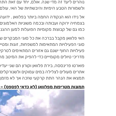
נוהרים ליעד זה מדי שנה. אולם, יחד עם זאת הת
ולשמורות הטבע הימיות והיבשתיות של האי, עולם 
אל נידו הוא הנקודה החמה ביותר בפלוואן . ידוע
בצמחיה ירוקה ועבותה ובכמה משוניות האלמוגים 
כמו גם של קבוצות מקומיות הפועלות למען ההגנה
האי פלוואן מקבל בברכה את כל סוגי המבקרים ש
סוגי הפעילויות המתאימות למשפחות, זוגות ומטי
פעילויות החוף ישנם גם אזורים המתאימים לטרקים
מדריכי טיולים מקומייים כדי להפיק את המיטב מה
פוארטו פרינססה, בירת פלוואן וקורון הם שני יעד
אתרים מעולים לצלילה במים עמוקים ולשנורקלים 
תמצאו את הנהר התת קרקעי שזכה אך לא מזמן ל
תמונות מטריפות מפלוואן (לא כדאי לפספס) – 