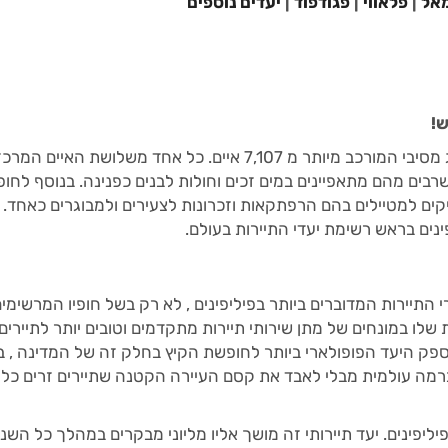
אל
|
פלאווי
|
פגודפוד
|
יעדים נוספים
ש!
עובדה ידועה היטב היא שהפיליפינים הם ארכיפלג מסיבי המורכב מיותר מ 7,107 איים. כל אחד משלושת האיים
 שרבים מהם מתאפיינים במים זכים וחולות לבנים כפנינה. בנוסף לחופ
ים למטיילים בהם הרפתקאות וזכרונות לצעירים ולמבוגרים כאחד. 
נים בראש רשימת יעדי התיירות בעולם.
התיירות המדוברים ביותר בפיליפינים , לא רק בשל חופיו המרשימי
לו במונחים של מתן שירותי תיירות מתקדמים וטובים יותר לתיירים
 White Beach הוא ללא כל ספק היעד הפופולארי ביותר לחופשת הקיץ בחלק זה של המדינה ,
ברמה עולמית מבלי לאבד את קסם העיירה הקטנה שתיירים זרים כל 
יפינים. יעד תיירותי זה מושך אליו מליוני מבקרים במהלך כל השנה