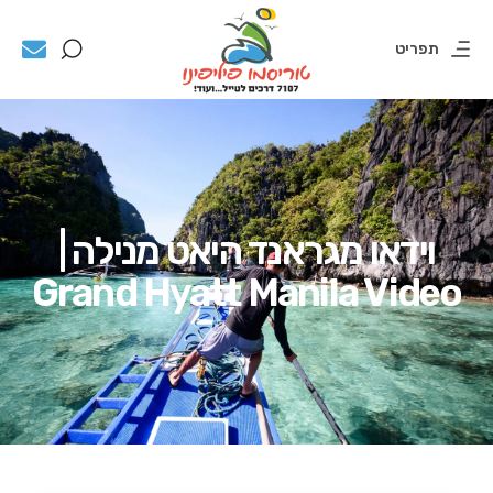
תפריט
וידאו מגראנד היאט מנילה |
Grand Hyatt Manila Video