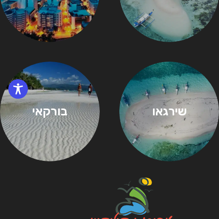
שירגאו
בורקאי