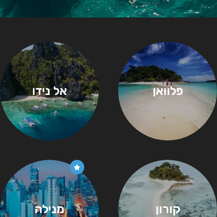
פלוואן
אל נידו
קורון
מנילה