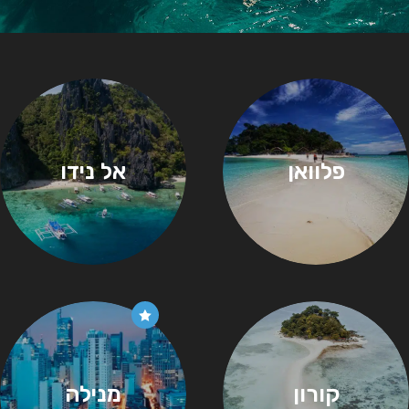
פלוואן
אל נידו
קורון
מנילה