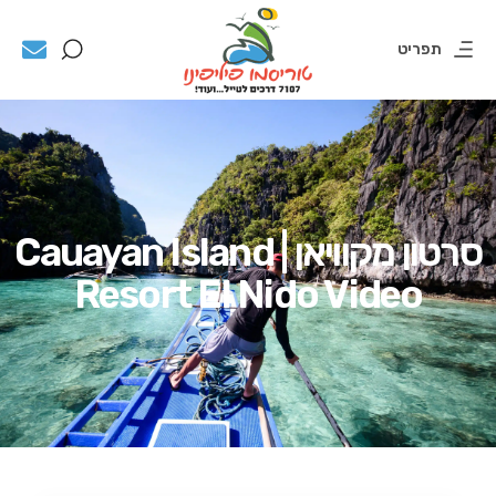
תפריט
סרטון מקוויאן | Cauayan Island
Resort El Nido Video