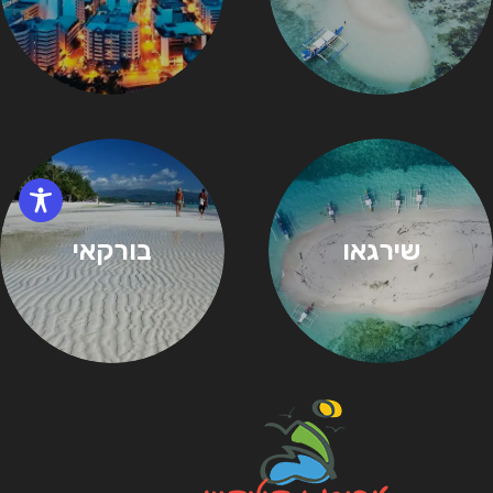
שירגאו
בורקאי