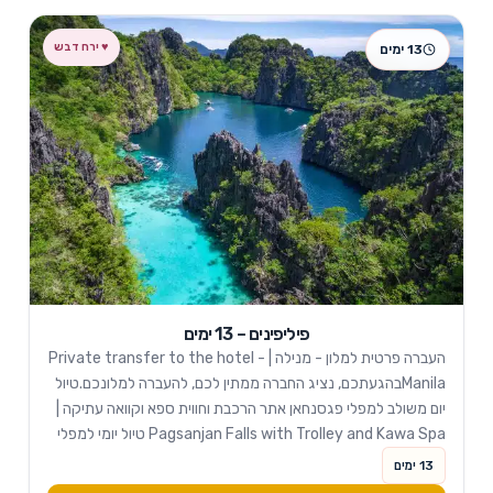
13 ימים
פיליפינים – 13 ימים
העברה פרטית למלון - מנילה | Private transfer to the hotel -
Manilaבהגעתכם, נציג החברה ממתין לכם, להעברה למלונכם.טיול
יום משולב למפלי פגסנחאן אתר הרכבת וחווית ספא וקוואה עתיקה |
Pagsanjan Falls with Trolley and Kawa Spa טיול יומי למפלי
פגסנחאן -...
13 ימים