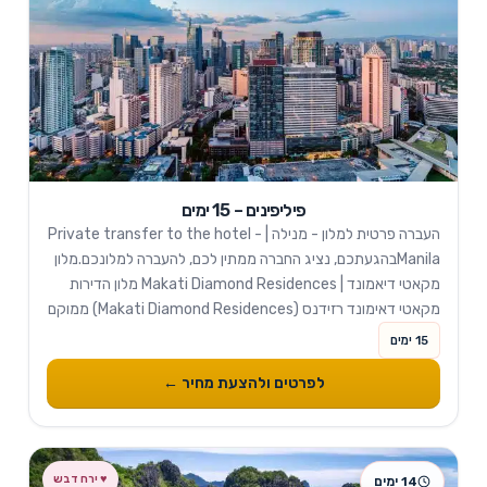
פיליפינים – 15 ימים
העברה פרטית למלון - מנילה | Private transfer to the hotel -
Manilaבהגעתכם, נציג החברה ממתין לכם, להעברה למלונכם.מלון
מקאטי דיאמונד | Makati Diamond Residences מלון הדירות
מקאטי דאימונד רזידנס (Makati Diamond Residences) ממוקם
לאורך רחוב לגאזפי (Legazpi), בלב רובע העסקים המרכזי...
15 ימים
לפרטים ולהצעת מחיר ←
14 ימים