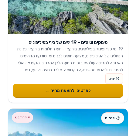
פינוקים וטיולים – 19 ימים של כיף בפיליפינים
19 ימי כיף ופינוק בפיליפינים בורקאי - חוף החלומות בורקאי, פנינת
הטיולים של הפיליפינים, מציעה חופים לבנים ומי טורקיז מדהימים.
האי זכה לתהילה עולמית בזכות החוף הלבן המרהיב, מקום אידיאלי
להתרווח וליהנות מהשקיעה הקסומה. מלבד רחצה ושיזוף, ניתן
להתמסר לפעילויות ימיות כמו...
19 ימים
לפרטים ולהצעת מחיר ←
15 ימים