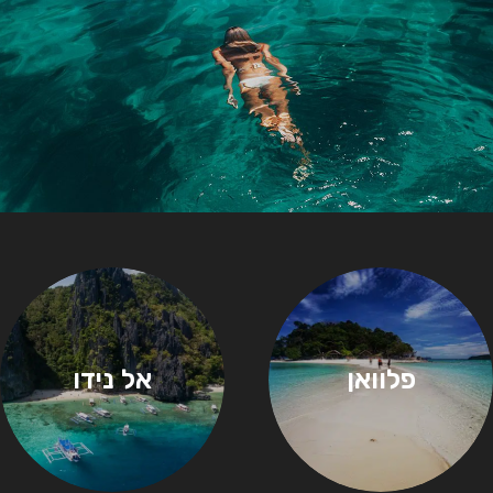
פלוואן
אל נידו