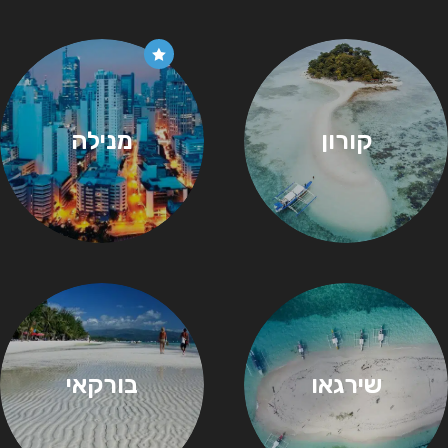
קורון
מנילה
שירגאו
בורקאי