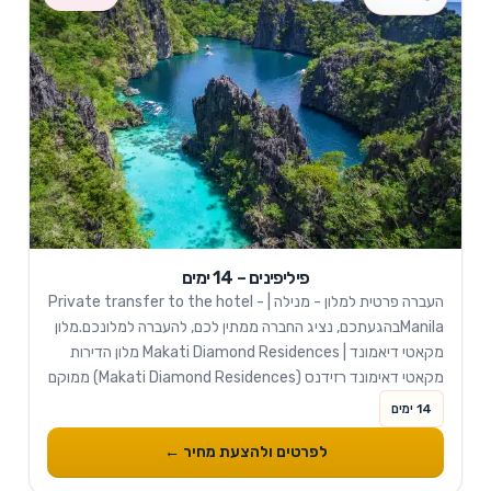
פיליפינים – 14 ימים
העברה פרטית למלון - מנילה | Private transfer to the hotel -
Manilaבהגעתכם, נציג החברה ממתין לכם, להעברה למלונכם.מלון
מקאטי דיאמונד | Makati Diamond Residences מלון הדירות
מקאטי דאימונד רזידנס (Makati Diamond Residences) ממוקם
לאורך רחוב לגאזפי (Legazpi), בלב רובע העסקים המרכזי...
14 ימים
לפרטים ולהצעת מחיר ←