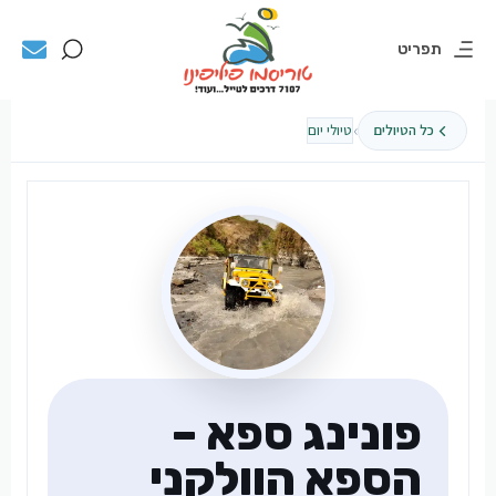
תפריט
›
כל הטיולים
טיולי יום
פונינג ספא –
הספא הוולקני