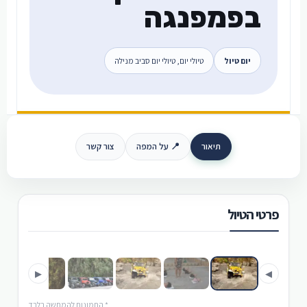
בפמפנגה
יום טיול
טיולי יום, טיולי יום סביב מנילה
תיאור
📍 על המפה
צור קשר
פרטי הטיול
›
‹
▶
◀
* התמונות להמחשה בלבד