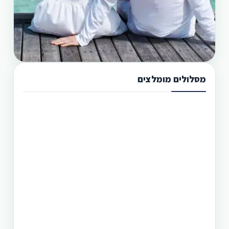
מסלולים מומלצים
תכנון טיול בפיליפינים 13 ימים
טיול בפיליפינים מההרים לאיים היא הדרך הטובה
היותר לגלות את המדינה היפהפיה הזו. היכן שתוכל
לראות את הצפון הרחוק של הפיליפינים, את מרכזה
וגם את הדרום. חבילה זו היא רק אחת מעשרות טיולים
שטוריסמו פיליפינו מפעילה בפיליפינים.
תכנון טיול בפיליפינים 14 ימים
טיול בפיליפינים - 14 ימים ו-13 לילות - מפלי פגסנחאן,
אל-נידו, בורקאי המלצת מסלול