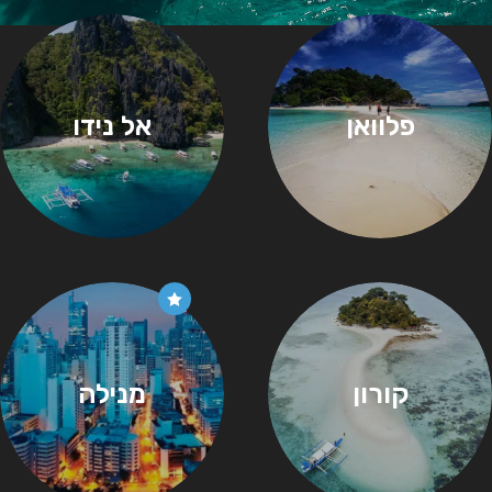
פלוואן
אל נידו
קורון
מנילה