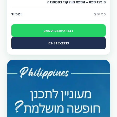
פונינג ספא – הספא הוולקני בפמפנגה
מס' ימים
יום טיול
דברו איתנו בווטסאפ
03-912-2233