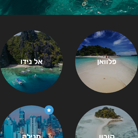
פלוואן
אל נידו
קורון
מנילה