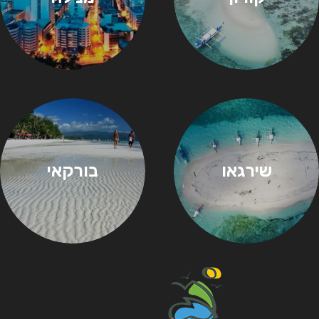
שירגאו
בורקאי