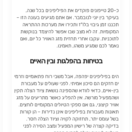
כ-20 טייפונים פוקדים את הפיליפינים בכל שנה,
בעיקר בין יוני לנובמבר. אם אתם מגיעים בעונה הזו –
תכננו זמן גיבוי בלו"ז ותכירו את מערכות ההתראה
המקומיות. זה לא מצב שבו אפשר להיצמד בנוקשות
לתוכניות. עקבו אחרי תחזית מזג האוויר כל יום, ואם
נאמר לכם שמגיע משהו, תאמינו.
בטיחות בהפלגות ובין האיים
הים בפיליפינים יפהפה, אבל משבי רוח פתאומיים וזרמי
ים חזקים הם סיכון אמיתי. לפני שעולים על מעבורת
בין-איים, כדאי לוודא שהספינה נושאת ציוד הצלה תקין
ושהמפעיל מורשה. אין להפליג כאשר מתריעים על מזג
אוויר קיצוני, גם אם ספקי הטיולים המקומיים לוחצים.
תאונות מעבורות בפיליפינים אינן נדירות – הן קורות
בשל עומס יתר, תחזוקה לקויה וציוד הצלה חסר.
בדיקה קצרה של רישיון המפעיל ומצב הסירה לפני