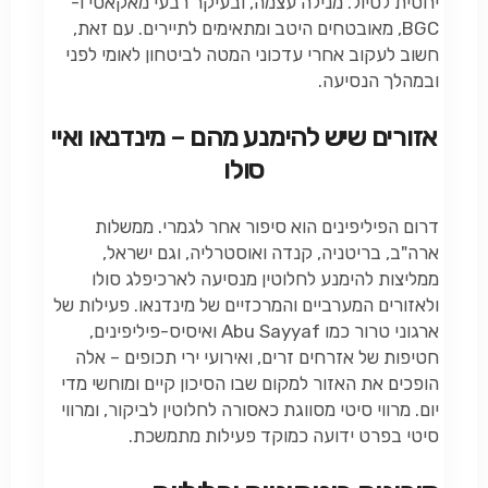
יחסית לטיול. מנילה עצמה, ובעיקר רבעי מאקאטי ו-
BGC, מאובטחים היטב ומתאימים לתיירים. עם זאת,
חשוב לעקוב אחרי עדכוני המטה לביטחון לאומי לפני
ובמהלך הנסיעה.
אזורים שיש להימנע מהם – מינדנאו ואיי
סולו
דרום הפיליפינים הוא סיפור אחר לגמרי. ממשלות
ארה"ב, בריטניה, קנדה ואוסטרליה, וגם ישראל,
ממליצות להימנע לחלוטין מנסיעה לארכיפלג סולו
ולאזורים המערביים והמרכזיים של מינדנאו. פעילות של
ארגוני טרור כמו Abu Sayyaf ואיסיס-פיליפינים,
חטיפות של אזרחים זרים, ואירועי ירי תכופים – אלה
הופכים את האזור למקום שבו הסיכון קיים ומוחשי מדי
יום. מרווי סיטי מסווגת כאסורה לחלוטין לביקור, ומרווי
סיטי בפרט ידועה כמוקד פעילות מתמשכת.