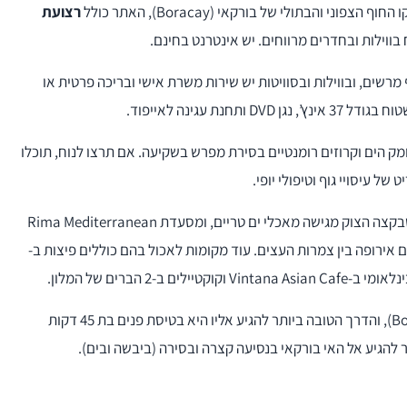
ני והבתולי של בורקאי (Boracay), האתר כולל
רצועת
שים, ובווילות ובסוויטות יש שירות משרת אישי ובריכה פרטית או
נת עגינה לאייפוד.
עומק הים וקרוזים רומנטיים בסירת מפרש בשקיעה. אם תרצו לנוח, תוכלו
מסעדת Sirena Seafood Restaurant & Clifftop Bar שבקצה הצוק מגישה מאכלי ים טריים, ומסעדת Rima Mediterranean
סגנון דרום אירופה בין צמרות העצים. עוד מקומות לאכול בהם כוללים פיצות ב-
המלון ממוקם בקצה הצפון-מערבי של האי בורקאי (Boracay), והדרך הטובה ביותר להגיע אליו היא בטיסת פנים בת 45 דקות