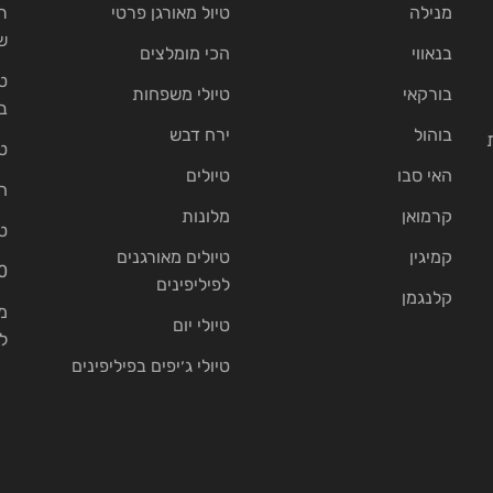
מנילה
טיול מאורגן פרטי
ת
ש
בנאווי
הכי מומלצים
ט
בורקאי
טיולי משפחות
ב
בוהול
ירח דבש
ט
האי סבו
טיולים
ה
קרמואן
מלונות
ט
קמיגין
טיולים מאורגנים
10 בתי נ
לפיליפינים
קלנגמן
מ
טיולי יום
ל
טיולי ג׳יפים בפיליפינים