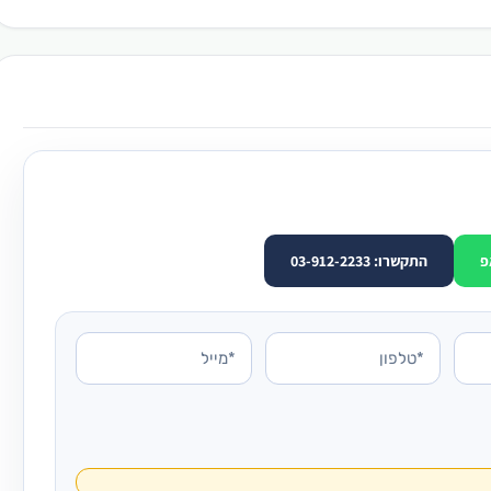
פ
התקשרו: 03-912-2233