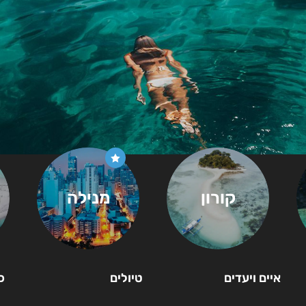
קורון
מנילה
איים ויעדים
טיולים
כ