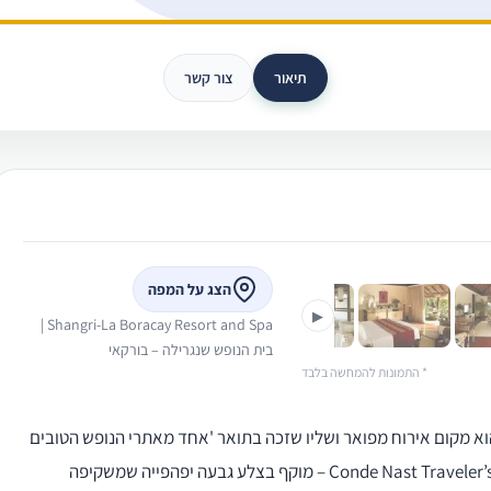
תיאור
צור קשר
›
הצג על המפה
▶
Shangri-La Boracay Resort and Spa |
בית הנופש שנגרילה – בורקאי
* התמונות להמחשה בלבד
הנופש ’שנגרי-לה בורקאי’ (Shangri-La Boracay) הוא מקום אירוח מפואר ושליו שזכה בתואר 'אחד מאתרי הנופש הטובים
באסיה' במסגרת פרסי Conde Nast Traveler’s 2021 Readers’ Choice Awards – מוקף בצלע גבעה יפהפייה שמשקיפה