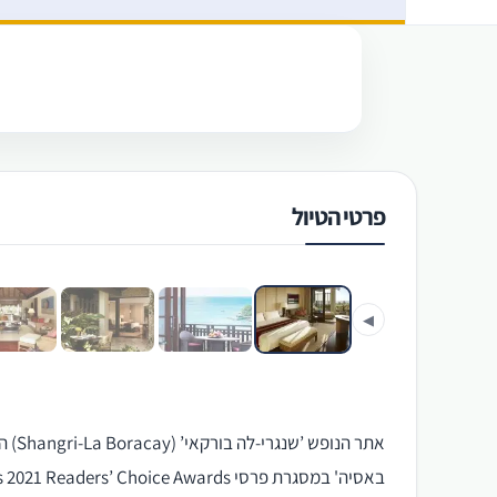
פרטי הטיול
‹
◀
אתר 