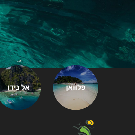
פלוואן
אל נידו