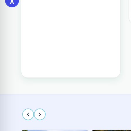
וגם את הדרום. חבילה זו היא רק אחת
תכנון טיול בפיליפינים 14 ימים
מעשרות טיולים שטוריסמו פיליפינו
מפעילה בפיליפינים.
טיול בפיליפינים - 14 ימים ו-13 לילות -
מפלי פגסנחאן, אל-נידו, בורקאי המלצת
מסלול
תכנון טיול בפיליפינים 15 ימים
טיול בפיליפינים הכולל את האתרים
המפורסמים והפופולאריים של מדינת
האיים הקסומה. טיול העובר במספר
פרובינציות ואתרים מיוחדים וכולל את
״הפלא השביעי של הטבע״ והאתר
המכונה ״הפלא השמיני של העולם״