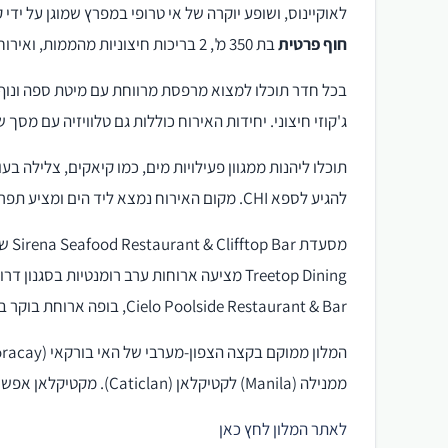
לאוקיינוס, ושופע יוקרה של אי טרופי במפרץ שמוגן על ידי קו החוף הצפו
חוף פרטית
בת 350 מ', 2 בריכות חיצוניות מהממות, ואירוח בווילות ובחדרים מרווחים. יש אינטרנט בחינם.
בכל חדר תוכלו למצוא מרפסת מרווחת עם מיטת ספה ונוף מר
ג'קוזי חיצוני. יחידות האירוח כוללות גם טלוויזיה עם מסך שטוח בגודל 37 אינץ’, נגן DVD ותח
תוכלו ליהנות ממגוון פעילויות מים, כמו קיאקים, צלילה ב
להגיע לספא CHI. מקום האירוח נמצא ליד הים ומציע תפריט של עיסויי גוף וטיפולי יופי.
Treetop Dining מציעה ארוחות ערב רומנטיות ב
Cielo Poolside Restaurant & Bar, בופה ארוחת בוקר בינלאומי ב-Vintana Asian Cafe וקוקטיילים ב-2 הברים של המלון.
ממנילה (Manila) לקטיקלאן (Caticlan). מקטיקלאן אפשר להגיע אל האי בורקאי בנסיעה קצרה ובסירה (ביבשה ובים).
לאתר המלון לחץ כאן