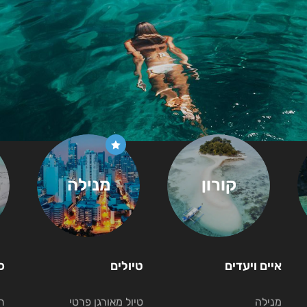
קורון
מנילה
איים ויעדים
טיולים
כ
מנילה
טיול מאורגן פרטי
ת