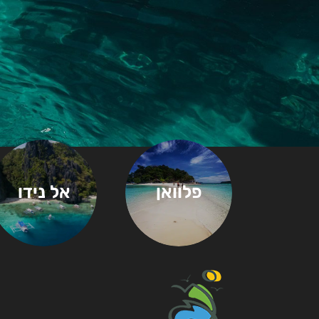
פלוואן
אל נידו