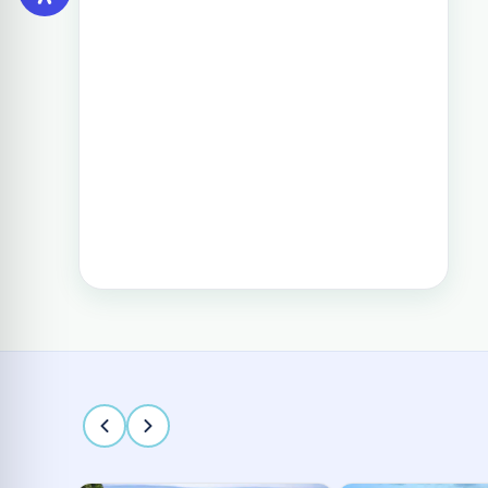
וגם את הדרום. חבילה זו היא רק אחת
תכנון טיול בפיליפינים 14 ימים
מעשרות טיולים שטוריסמו פיליפינו
מפעילה בפיליפינים.
טיול בפיליפינים - 14 ימים ו-13 לילות -
מפלי פגסנחאן, אל-נידו, בורקאי המלצת
מסלול
תכנון טיול בפיליפינים 15 ימים
טיול בפיליפינים הכולל את האתרים
המפורסמים והפופולאריים של מדינת
האיים הקסומה. טיול העובר במספר
פרובינציות ואתרים מיוחדים וכולל את
״הפלא השביעי של הטבע״ והאתר
המכונה ״הפלא השמיני של העולם״