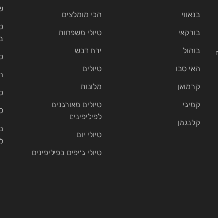
ש
בנאווי
הכי מומלצים
ט
בורקאי
טיולי משפחות
ב
בוהול
ירח דבש
ט
האי סבו
טיולים
ה
קרמואן
מלונות
ט
קמיגין
טיולים מאורגנים
10 בתי נ
לפיליפינים
קלנגמן
מ
טיולי יום
ל
טיולי ג׳יפים בפיליפינים