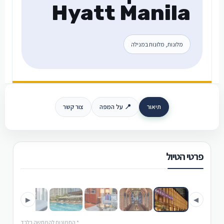
Hyatt Manila
מלונות, מלונות במנילה
תיאור
📍 על המפה
צור קשר
פרטי הטיול
›
‹
▶
◀
* התמונות להמחשה בלבד