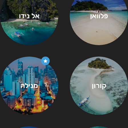
פלוואן
אל נידו
קורון
מנילה