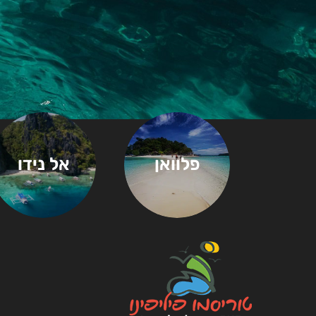
פלוואן
אל נידו