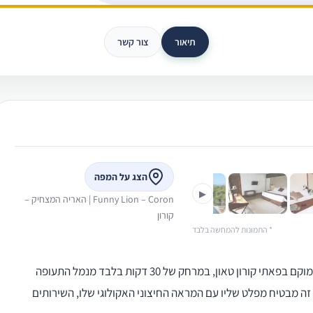
תיאור
צור קשר
›
הצג על המפה
▶
Funny Lion – Coron | האריה המצחיק –
קורון
* התמונות להמחשה בלבד
The Funny Lion הוא אתר נופש עכשווי בנושא ספארי הממוקם בפאתי קורון טאון, במרחק של 30 דקות בלבד מנמל התעופה
פשה בוטיק זה מבטיח מפלט שליו עם המראה החיצוני האקולוגי שלו, השירותים