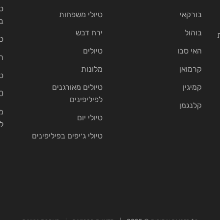
ט
בורקאי
טיולי משפחות
ב
בוהול
ירח דבש
ט
האי סבו
טיולים
ה
קרמואן
מלונות
ט
קמיגין
טיולים מאורגנים
10 בתי נ
לפיליפינים
קלנגמן
מ
טיולי יום
ל
טיולי ג׳יפים בפיליפינים