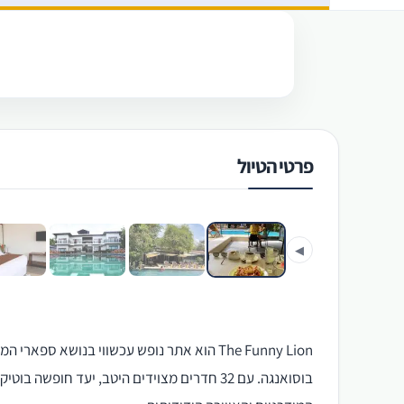
פרטי הטיול
‹
◀
בוסואנגה. עם 32 חדרים מצוידים היטב, יעד חו