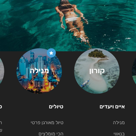
קורון
מנילה
איים ויעדים
טיולים
כ
מנילה
טיול מאורגן פרטי
ת
ש
בנאווי
הכי מומלצים