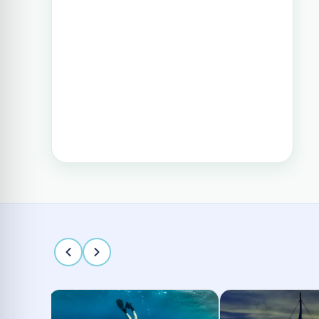
מפעילה בפיליפינים.
טיול בפיליפינים - 14 ימים ו-13 לילות -
מפלי פגסנחאן, אל-נידו, בורקאי המלצת
מסלול
תכנון טיול בפיליפינים 15 ימים
טיול בפיליפינים הכולל את האתרים
המפורסמים והפופולאריים של מדינת
האיים הקסומה. טיול העובר במספר
פרובינציות ואתרים מיוחדים וכולל את
״הפלא השביעי של הטבע״ והאתר
המכונה ״הפלא השמיני של העולם״
12 ימים