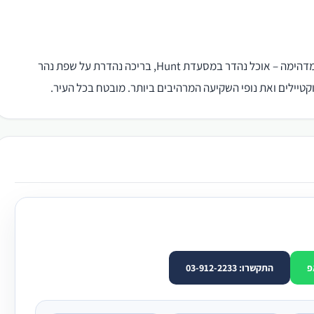
ל-Funny Lion Coron יש את כל מה שאתה צריך לשהייה מדהימה – אוכל נהדר במסעדת Hunt, בריכה נהדרת על שפת נהר
וקטיילים ואת נופי השקיעה המרהיבים ביותר. מובטח בכל העיר.
פ
התקשרו: 03-912-2233