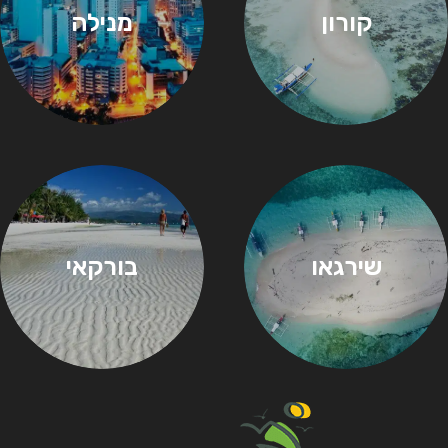
קורון
מנילה
שירגאו
בורקאי