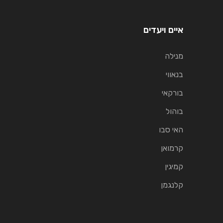
איים ויעדים
מנילה
בנאווי
בורקאי
בוהול
האי סבו
קרמואן
קמיגין
קלנגמן