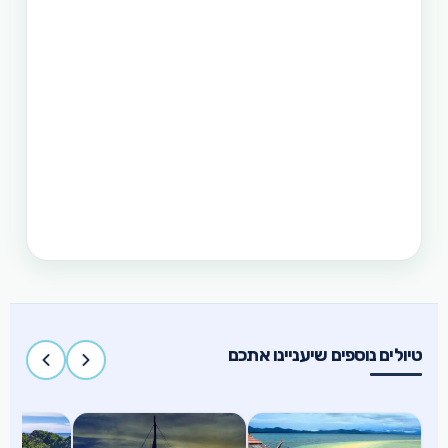
וגם את הדרום. חבילה זו היא רק אחת מעשרות טיולים
שטוריסמו פיליפינו מפעילה בפיליפינים.
תכנון טיול בפיליפינים 14 ימים
טיול בפיליפינים - 14 ימים ו-13 לילות - מפלי פגסנחאן,
אל-נידו, בורקאי המלצת מסלול
תכנון טיול בפיליפינים 15 ימים
טיול בפיליפינים הכולל את האתרים המפורסמים
והפופולאריים של מדינת האיים הקסומה. טיול העובר
במספר פרובינציות ואתרים מיוחדים וכולל את ״הפלא
השביעי של הטבע״ והאתר המכונה ״הפלא השמיני של
העולם״
טיולים נוספים שיעניינו אתכם