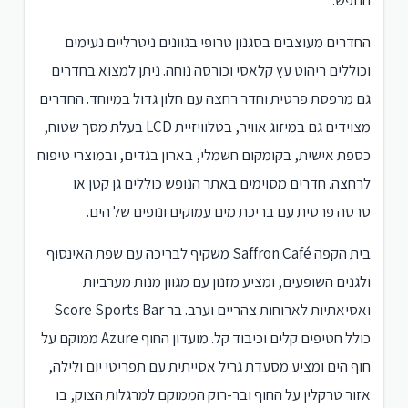
הנופש.
החדרים מעוצבים בסגנון טרופי בגוונים ניטרליים נעימים
וכוללים ריהוט עץ קלאסי וכורסה נוחה. ניתן למצוא בחדרים
גם מרפסת פרטית וחדר רחצה עם חלון גדול במיוחד. החדרים
מצוידים גם במיזוג אוויר, בטלוויזיית LCD בעלת מסך שטוח,
כספת אישית, בקומקום חשמלי, בארון בגדים, ובמוצרי טיפוח
לרחצה. חדרים מסוימים באתר הנופש כוללים גן קטן או
טרסה פרטית עם בריכת מים עמוקים ונופים של הים.
בית הקפה Saffron Café משקיף לבריכה עם שפת האינסוף
ולגנים השופעים, ומציע מזנון עם מגוון מנות מערביות
ואסיאתיות לארוחות צהריים וערב. בר Score Sports Bar
כולל חטיפים קלים וכיבוד קל. מועדון החוף Azure ממוקם על
חוף הים ומציע מסעדת גריל אסייתית עם תפריטי יום ולילה,
אזור טרקלין על החוף ובר-רוק הממוקם למרגלות הצוק, בו