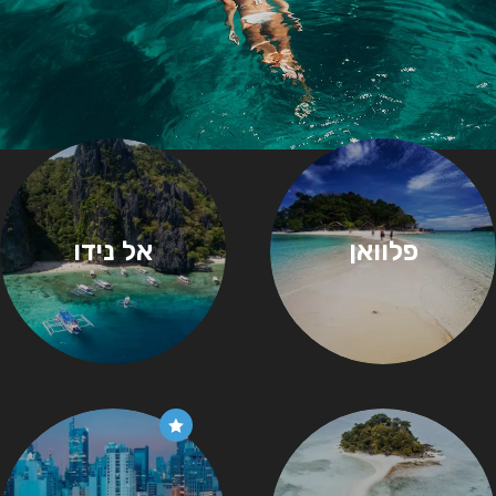
פלוואן
אל נידו