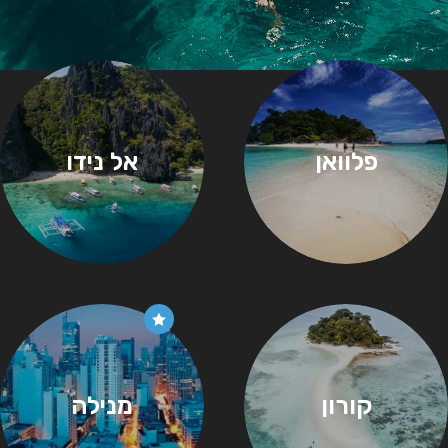
פלוואן
אל נידו
קורון
מנילה