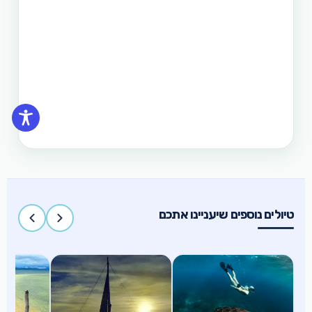
טיול בפיליפינים - 14 ימים ו-13 לילות - מפלי פגסנחאן,
אל-נידו, בורקאי המלצת מסלול
תכנון טיול בפיליפינים 15 ימים
טיול בפיליפינים הכולל את האתרים המפורסמים
והפופולאריים של מדינת האיים הקסומה. טיול העובר
במספר פרובינציות ואתרים מיוחדים וכולל את ״הפלא
השביעי של הטבע״ והאתר המכונה ״הפלא השמיני של
העולם״
טיולים נוספים שיעניינו אתכם