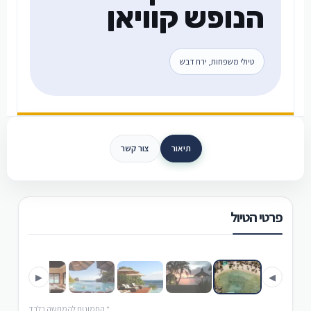
הנופש קוויאן
טיולי משפחות, ירח דבש
תיאור
צור קשר
פרטי הטיול
›
‹
▶
◀
* התמונות להמחשה בלבד