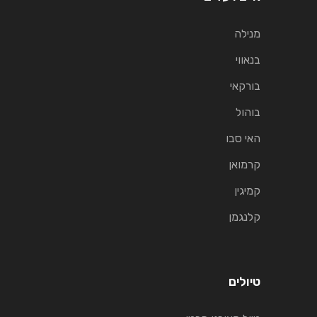
מנילה
בנאווי
בורקאי
בוהול
האי סבו
קרמואן
קמיגין
קלנגמן
טיולים