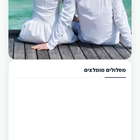
מסלולים מומלצים
תכנון טיול בפיליפינים 13 ימים
טיול בפיליפינים מההרים לאיים היא הדרך הטובה
היותר לגלות את המדינה היפהפיה הזו. היכן שתוכל
לראות את הצפון הרחוק של הפיליפינים, את מרכזה
וגם את הדרום. חבילה זו היא רק אחת מעשרות טיולים
שטוריסמו פיליפינו מפעילה בפיליפינים.
תכנון טיול בפיליפינים 14 ימים
טיול בפיליפינים - 14 ימים ו-13 לילות - מפלי פגסנחאן,