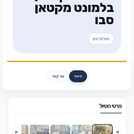
בלמונט מקטאן
סבו
מעל 10 ימים
תיאור
צור קשר
פרטי הטיול
›
‹
▶
◀