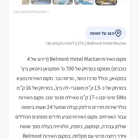
* התמונות להמחשה בלבד
הצג על המפה
Belmont Hotel Mactan | מלון בלמונט מקטאן סבו
מקום האירוח Belmont Hotel Mactan (דירוג של 4
כוכבים) ממוקם במרחק של 700 מ' ממקטאן ניוטאון ביץ'
במקטאן, וכולל מרכז כושר, טרסה ובר. מקום האירוח נמצא
במרחק של כ-1.5 ק"מ משנגרי-לה ביץ', במרחק של 16 ק"מ
מSM סיטי סבו ו-17 ק"מ מאיילה סנטר סבו. מקום האירוח
כולל שירות חדרים ודלפק קבלה שפועל 24 שעות ביממה
עבור האורחים. מקום האירוח מציע חדרים ממוזגים הכוללים
שולחן עבודה, קומקום, כספת, טלוויזיה בעלת מסך שטוח
וחדר רחצה פרטי עם מקלחת. במקום האירוח Belmont