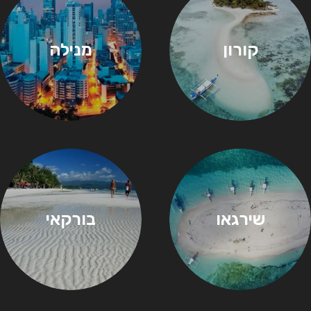
קורון
מנילה
שירגאו
בורקאי