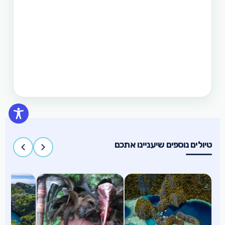
אל-נידו, בורקאי המלצת מסלול
תכנון טיול בפיליפינים 15 ימים
טיול בפיליפינים הכולל את האתרים המפורסמים
והפופולאריים של מדינת האיים הקסומה. טיול העובר
במספר פרובינציות ואתרים מיוחדים וכולל את ״הפלא
השביעי של הטבע״ והאתר המכונה ״הפלא השמיני של
העולם״
טיולים נוספים שיעניינו אתכם