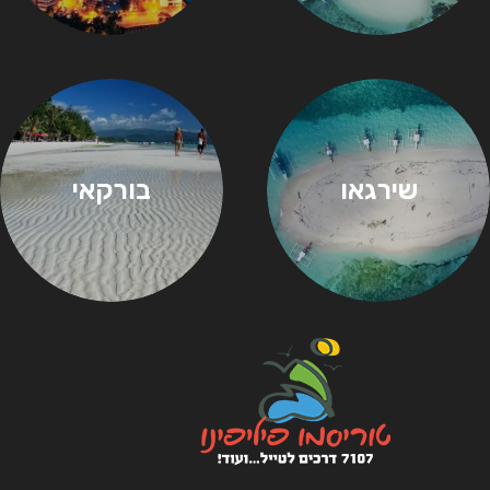
שירגאו
בורקאי