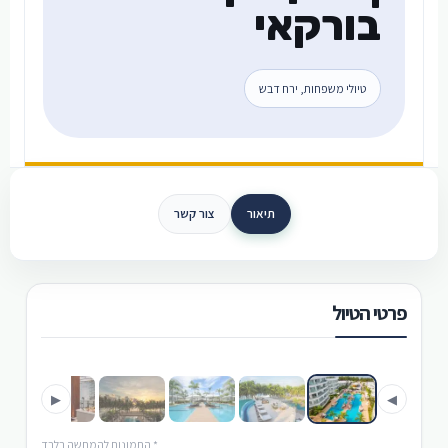
בורקאי
טיולי משפחות, ירח דבש
תיאור
צור קשר
פרטי הטיול
›
‹
▶
◀
* התמונות להמחשה בלבד