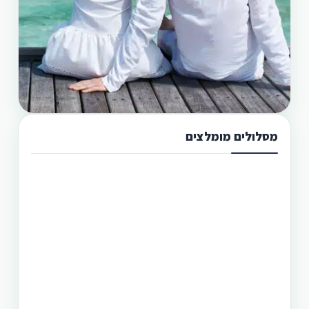
מסלולים מומלצים
תכנון טיול בפיליפינים 13 ימים
טיול בפיליפינים מההרים לאיים היא הדרך הטובה
היותר לגלות את המדינה היפהפיה הזו. היכן שתוכל
לראות את הצפון הרחוק של הפיליפינים, את מרכזה
וגם את הדרום. חבילה זו היא רק אחת מעשרות טיולים
שטוריסמו פיליפינו מפעילה בפיליפינים.
תכנון טיול בפיליפינים 14 ימים
טיול בפיליפינים - 14 ימים ו-13 לילות - מפלי פגסנחאן,
אל-נידו, בורקאי המלצת מסלול