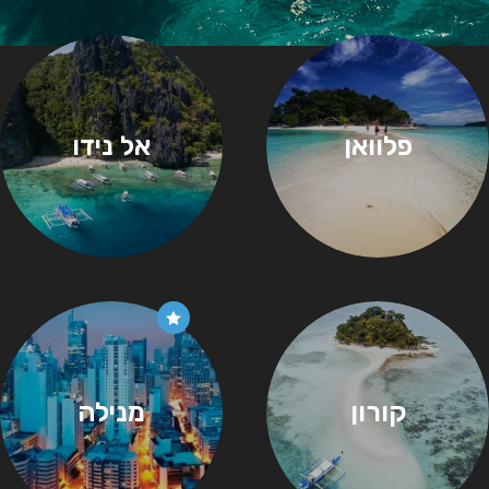
פלוואן
אל נידו
קורון
מנילה