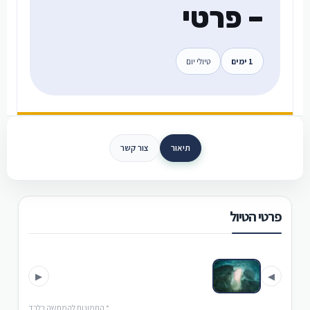
– פרטי
1 ימים
טיולי יום
תיאור
צור קשר
פרטי הטיול
›
‹
▶
◀
* התמונות להמחשה בלבד