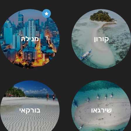
קורון
מנילה
שירגאו
בורקאי