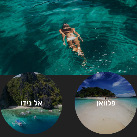
פלוואן
אל נידו