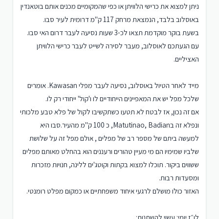
ניתן למצוא את כרישי הלוויתן או כפי שהמקומיים מכנים אותם בוטאנדין
באוסלוב בלבד, הנמצאת מרחק 117 ק"מ דרומית לעיר סבו.
בשעת בוקר מוקדמת תצאו לכ-3 שעות נסיעה לעבר דרום האי סבו.
עם הגעתכם לאוסלוב, מעבר לסירה לשייט לעבר כרישי הלוויתן
האציליים.
מייד לאחר הטיול באוסלוב, נסיעה לעבר מפלי Kawasan. אומרים
שלכל מפל יש את המאפיינים הייחודיים לו ו'קול' ייחודי רק לו.
אם זה נכון, אז לבטח לא תטעו כשתקשיבו לקול של פלא טבע מלכותי
ונפלא זה בMatutinao, Badian, כ 100 ק"מ מהעיר.סבו היא
למעשה ביתם של מספר רב של מפלים , אולם מפל זה על שלושת
שלביו שמימיו הם מי מעיין טהורים ורעננים הוא בהחלט מאותם מפלים
ששווים ביקור. תוכלו למצוא בקתות וקוטג'ים ללינה, חנויות מזכרות
ומסעדות רבות.
האזור כולו מושלם לרגעי איחוד משפחתיים או כמקום מפלט רומנטי.
לו״ז יומי: עשוי להשתנות: