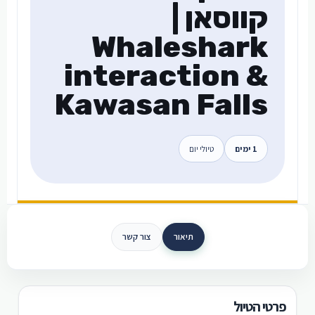
קווסאן |
Whaleshark
interaction &
Kawasan Falls
1 ימים
טיולי יום
תיאור
צור קשר
פרטי הטיול