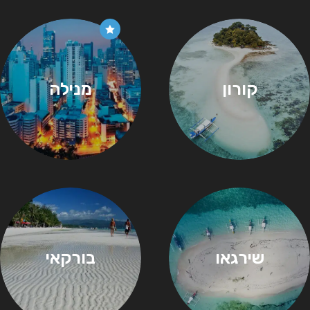
קורון
מנילה
שירגאו
בורקאי