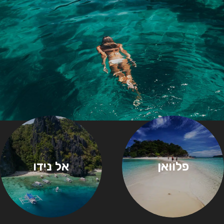
פלוואן
אל נידו