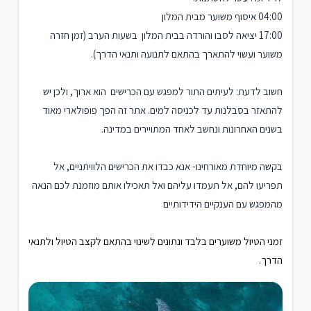
04:00 איסוף משוער מבית המלון
17:00 יציאה לסבו והורדה בבית המלון בשעות הערב (זמן חזרה
משוער ועשוי להתארך בהתאם לתנועה ותנאי הדרך).
חשוב לדעת: לעיתים התור למפגש עם הכרישים הוא ארוך, ולכן יש
להתאזר בסבלנות עד לכניסה למים. אתר זה הפך פופולארי מאוד
בשנים האחרונות ונחשב לאחד המתויירים במדינה.
בקשה מיוחדת מאורחינו- אנא כבדו את הכרישים הלוויתניים, אל
תפריעו להם, אל תעמדו עליהם ואל תאכילו אותם מוזמנת לכם הנאה
מהמפגש עם הענקיים הידידותיים
זמני הטיול משוערים בלבד ונתונים לשינוי בהתאם לקצב הטיול ולתנאי
הדרך.