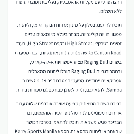
רחצה פרטי עם מקלחת או אמבטיה, נעלי בית ומוצרי טיפוח
ללא תשלום.
תוכלו להתענג במלון על מזנון ארוחת הבוקר היומי, וליהנות
ממגוון חוויות קולינריות. מבחר בינלאומי ומאפים טריים
זמינים בטרקלין High Street ובקפה High Street, בעוד
Canton Road מגישה מנות סיניות אותנטיות, הבר-מסעדת
בשרים Raging Bull מציע אפשרויות א-לה-קארט,
ובהמבורגריית Raging Bull תוכלו ליהנות ממאכלים
אמריקאיים ייחודיים. מטעמי המטבח הפרואני מוגשים ב-
Samba, להנאתכם, וניתן לארגן עבורכם גם סעודות בחדר.
בריכת השחיה החיצונית מציעה אווירה אורבנית שלווה עבור
אורחים המעוניינים לנוח מול נופי העיר המהממים, ובר
הבריכה מגיש משקאות. תוכלו להתאמן במרכז הכושר
שבאתר או ליהנות מהסאונה. הספא Kerry Sports Manila