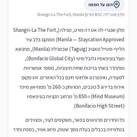
הצג על המפה
מלון שנגרילה BGC פורט| Shangri-La The Fort, Manila
מלון שנגרי-לה אט דה פורט, מנילה (Shangri-La The Fort,
Manila — Staycation Approved) ממוקם בלב עיר
הלייף-סטייל טאגויג (Taguig) שבמנילה (Manila), מתנשא
מעל בוניפאסיו גלובל סיטי (Bonifacio Global City),
ומתהדר בשתי בריכות שחיה חיצוניות, מספר אפשרויות
לסעודה, ואינטרנט אלחוטי חינם בכל האזורים. זהו מקום
אירוח בדירוג 5 כוכבים, המרוחק כ-260 מ’ ממוזיאון מיינד
(Mind Museum) ו-850 מ’ מרחוב הקניות בוניפאסיו
(Bonifacio High Street).
כל החדרים מרוהטים בפאר, משקיפים לעיר, ומצוידים
בטלוויזיה בכבלים בעלת מסך שטוח, מיזוג אוויר, כספת וחדר