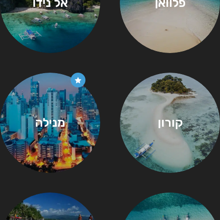
פלוואן
אל נידו
קורון
מנילה