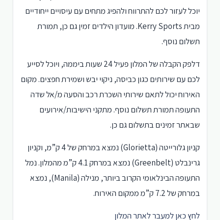
יוכל לעזור לכם להתרווח ולהפיג מתחים עם עיסויים ייחודיים
מבית Kerry Sports. מועדון הילדים זמין גם כן, תמורת
תשלום נוסף.
דלפק הקבלה של המלון פעיל 24 שעות ביממה, ויוכל לסייע
לכם עם שירותים כגון כביסה, ניקוי יבש ושמירת חפצים. מקום
האירוח יכול לתאם שירותי השכרת רכב והסעה מ/אל שדה
התעופה תמורת תשלום נוסף. מתקני הישיבות/אירועים
שבאתר זמינים בתשלום גם כן.
קניון גלורייטה (Glorietta) נמצא במרחק של 4 ק”מ, וקניון
גרינבלט (Greenbelt) נמצא במרחק 4.1 ק”מ מהמלון. נמל
התעופה הבינלאומי הקרוב ביותר, מנילה (Manila), נמצא
במרחק של 7.2 ק”מ ממקום האירוח.
לחץ כאן למעבר לאתר המלון