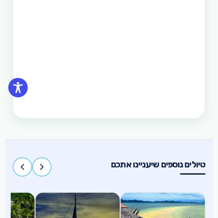
שטוריסמו פיליפינו מפעילה בפיליפינים.
תכנון טיול בפיליפינים 14 ימים
טיול בפיליפינים - 14 ימים ו-13 לילות - מפלי פגסנחאן,
אל-נידו, בורקאי המלצת מסלול
תכנון טיול בפיליפינים 15 ימים
טיול בפיליפינים הכולל את האתרים המפורסמים
והפופולאריים של מדינת האיים הקסומה. טיול העובר
במספר פרובינציות ואתרים מיוחדים וכולל את ״הפלא
השביעי של הטבע״ והאתר המכונה ״הפלא השמיני של
העולם״
טיולים נוספים שיעניינו אתכם