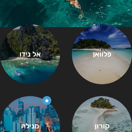
פלוואן
אל נידו
קורון
מנילה