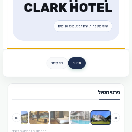
CLARK HOTEL
טיולי משפחות, ירח דבש, מעל 10 ימים
תיאור
צור קשר
פרטי הטיול
›
‹
▶
◀
* התמונות להמחשה בלבד