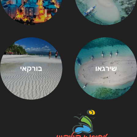
שירגאו
בורקאי