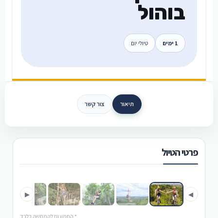
בוהול
1 ימים
טיולי יום
תיאור
צור קשר
פרטי הטיול
›
‹
▶
◀
* התמונות להמחשה בלבד