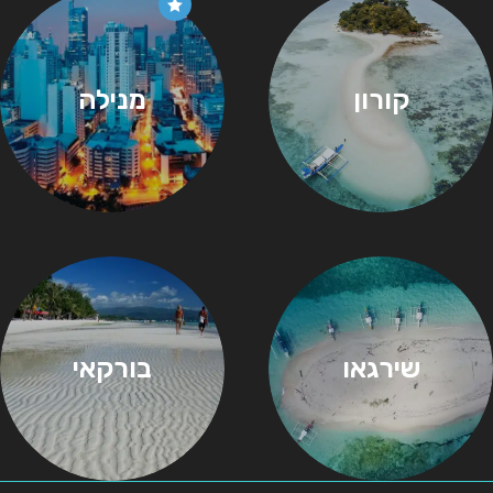
קורון
מנילה
שירגאו
בורקאי