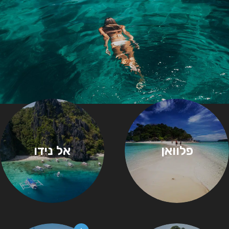
פלוואן
אל נידו