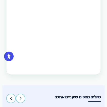
היותר לגלות את המדינה היפהפיה הזו. היכן שתוכל
לראות את הצפון הרחוק של הפיליפינים, את מרכזה
וגם את הדרום. חבילה זו היא רק אחת מעשרות טיולים
שטוריסמו פיליפינו מפעילה בפיליפינים.
תכנון טיול בפיליפינים 14 ימים
טיול בפיליפינים - 14 ימים ו-13 לילות - מפלי פגסנחאן,
אל-נידו, בורקאי המלצת מסלול
תכנון טיול בפיליפינים 15 ימים
טיול בפיליפינים הכולל את האתרים המפורסמים
והפופולאריים של מדינת האיים הקסומה. טיול העובר
במספר פרובינציות ואתרים מיוחדים וכולל את ״הפלא
השביעי של הטבע״ והאתר המכונה ״הפלא השמיני של
העולם״
טיולים נוספים שיעניינו אתכם